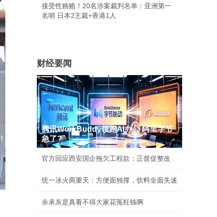
接受性贿赂！20名涉案裁判名单：亚洲第一
名哨 日本2主裁+香港1人
财经要闻
腾讯WorkBuddy领跑AI办公 阿里字节
急了?
官方回应西安国企拖欠工程款：正督促整改
统一冰火两重天：方便面独撑，饮料全面失速
余承东是真看不得大家花冤枉钱啊