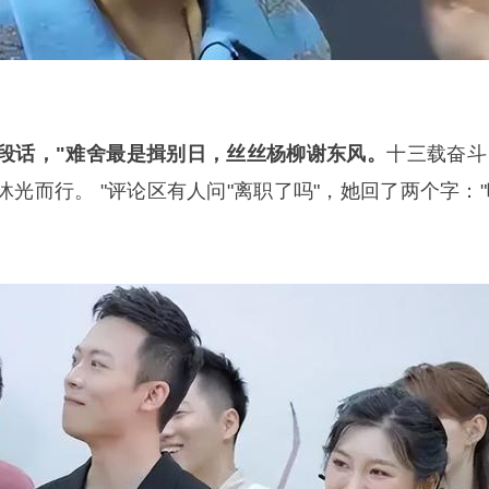
段话，"难舍最是揖别日，丝丝杨柳谢东风。
十三载奋斗
光而行。 "评论区有人问"离职了吗"，她回了两个字："