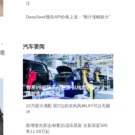
注
DeepSeek预告API价格上涨：“预计涨幅较大”
，
汽车要闻
嗯
智界V9超级工厂溯源 以纯血鸿蒙定义中
国智造自我进化
10万级大满配 双C位的东风风神L8Y可以无脑
冲
新增激光雷达/标配自适应悬架 全新深蓝S05
售11.59万起