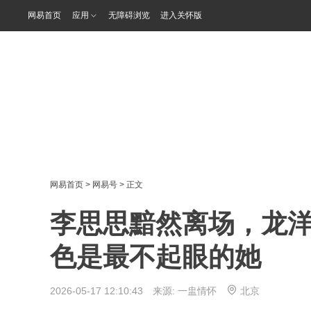
网易首页
应用
无障碍浏览
进入关怀版
网易首页
>
网易号
> 正文
李思思黯然离场，龙
色是最不起眼的她
2026-05-17 12:10:43 来源:
一盅情怀
北京