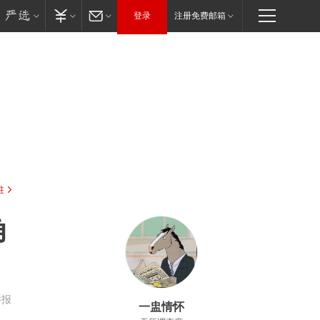
登录
注册免费邮箱
驻
角
举报
一盅情怀