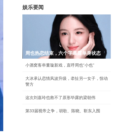
娱乐要闻
周也热恋结束，六个字暴露单身状态
小酒窝客串董璇新戏，直呼周也“小也”
大冰承认恋情风波升级，牵扯另一女子，惊动
警方
这次刘嘉玲也救不了原形毕露的梁朝伟
第33届视帝之争，胡歌、陈晓、靳东入围