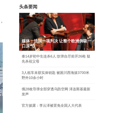
头条要闻
，
媒体：法国一项判决 让整个欧洲倒吸一
口凉气
泰14岁初中生连杀6人:饮弹自尽前开26枪 疑
先杀祖父母
3人租车未获实体钥匙 被困川西海拔3700米
野外10余小时
俄28枚导弹全部穿透乌防空网 泽连斯基最新
发声
官方披露：李云泽被罢免全国人大代表