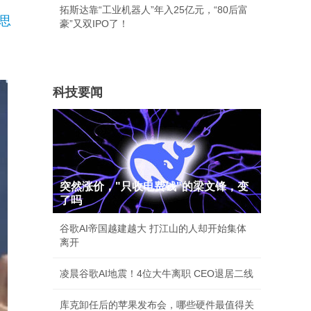
拓斯达靠“工业机器人”年入25亿元，“80后富
思
豪”又双IPO了！
科技要闻
突然涨价，"只收电费钱"的梁文锋，变
了吗
谷歌AI帝国越建越大 打江山的人却开始集体
离开
凌晨谷歌AI地震！4位大牛离职 CEO退居二线
库克卸任后的苹果发布会，哪些硬件最值得关