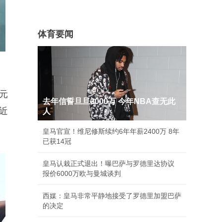
体育要闻
元
去年信誓旦旦3000万 今年NBA查无此
近
人
皇马官宣！维尼修斯续约6年年薪2400万 8年
已获14冠
皇马认栽正式退出！曝巴萨与罗德里达协议
报价6000万欧与曼城谈判
西媒：皇马非常平静地接受了罗德里加盟巴萨
的决定