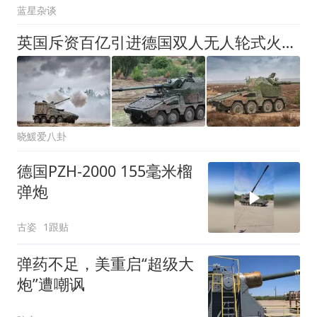
蓝星杂谈
英国斥资百亿引进德国双人无人轮式火炮，作战效能是PzH2000的3倍！
晓鰀爱八卦
德国PZH-2000 155毫米榴
弹炮
古姿
1跟贴
弹药不足，美重启“超级大
炮”遭嘲讽