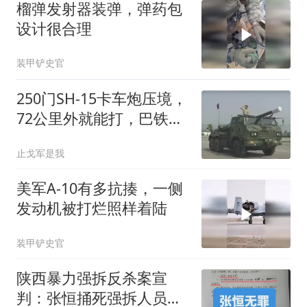
榴弹发射器装弹，弹药包
设计很合理
装甲铲史官
250门SH-15卡车炮压境，
72公里外就能打，巴铁这
次动真格了？
止戈军是我
美军A-10有多抗揍，一侧
发动机被打烂照样着陆
装甲铲史官
陕西暴力强拆反杀案宣
判：张恒捅死强拆人员获