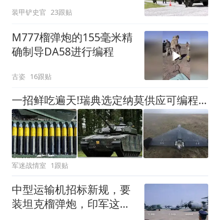
装甲铲史官
23跟贴
M777榴弹炮的155毫米精
确制导DA58进行编程
古姿
16跟贴
一招鲜吃遍天!瑞典选定纳莫供应可编程30mm/40mm空爆弹药反无人机
军迷战情室
1跟贴
中型运输机招标新规，要
装坦克榴弹炮，印军这次
动真格了？