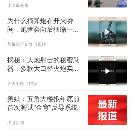
止戈军是我
为什么榴弹炮在开火瞬
间，炮管会向后猛缩一下
呢？
草莓味巧克力
1跟贴
揭秘：大炮射击的秘密武
器，多款大口径火炮实弹
射击合集
大头笑说
1跟贴
美媒：五角大楼拟年底前
首次测试“金穹”反导系统
澎湃新闻