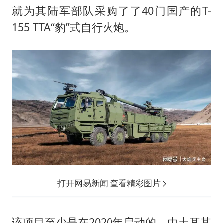
女子被狗舔脚确诊三级暴露 医生回应
就为其陆军部队采购了了40门国产的T-
泰国校园枪击事件已致8死30余伤
155 TTA“豹”式自行火炮。
光伏八巨头签署“不低于成本价”倡议
多所幼师院校开设养老专业
台州《告全体市民书》：非必要不外出
习近平心系体育强国建设
打开网易新闻 查看精彩图片
该项目至少是在2020年启动的，由土耳其