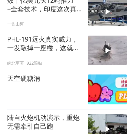
数十亿美元买12吨推力
+全套技术，印度这次真
要搞定航发
一饮山河
PHL-191远火真实威力，
一发敲掉一座楼，这就是
大国底气
皖北军哥
922跟贴
天空硬糖消
陆自火炮机动演示，重炮
无需牵引自己跑