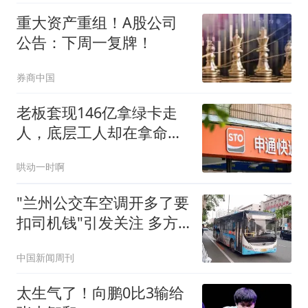
重大资产重组！A股公司
公告：下周一复牌！
券商中国
老板套现146亿拿绿卡走
人，底层工人却在拿命分
拣，申通被查冤吗
哄动一时啊
"兰州公交车空调开多了要
扣司机钱"引发关注 多方
回应
中国新闻周刊
太生气了！向鹏0比3输给