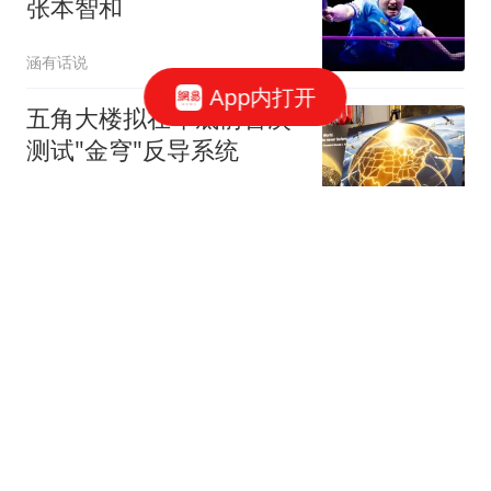
张本智和
涵有话说
App内打开
五角大楼拟在年底前首次
测试"金穹"反导系统
界面新闻
失联11天！南太行崖底发
现一顶帽子，所有人的心
瞬间揪紧
爱下厨的阿酾
伊朗最高领袖的亲戚放
话，打算纠集25万人发动
政变？穆杰塔巴至今隐