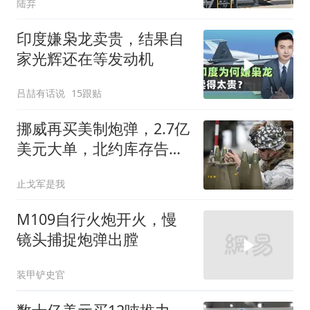
陆弃
印度嫌枭龙卖贵，结果自
家光辉还在等发动机
吕喆有话说
15跟贴
挪威再买美制炮弹，2.7亿
美元大单，北约库存告急
有多严重？
止戈军是我
M109自行火炮开火，慢
镜头捕捉炮弹出膛
装甲铲史官