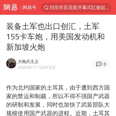
网易号
刘浩存百花奖开幕式红裙起舞
台风白海豚闭眼浙江上海处于危险半圆
装备土军也出口创汇，土军
张本智和：零封向鹏不意外
155卡车炮，用美国发动机和
云南一地村民过火把节意外灼伤16人
新加坡火炮
泰国初中生饮弹自尽前开了26枪
用AI造出新病毒意味着什么
大炮兵主义
0
今年第二强台风将带来多大影响
2026-05-17 12:04
·北京
浙江最强风雨时段已锁定
美股创4月份以来最大单周涨幅
作为北约国家的土耳其，由于遭到西方国
家的禁运和制裁，所以不得不强国产武器
台风白海豚登陆点缩圈
的研制和发展，同时也加快了武装部队大
上半年国内居民出游人次34.63亿
规模使用国产武器的进程。近期，土耳其