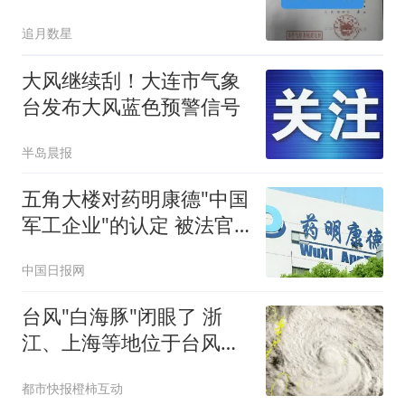
无罪，10名强拆者被判刑
追月数星
大风继续刮！大连市气象
台发布大风蓝色预警信号
半岛晨报
五角大楼对药明康德"中国
军工企业"的认定 被法官
叫停
中国日报网
台风"白海豚"闭眼了 浙
江、上海等地位于台风危
险半圆
都市快报橙柿互动