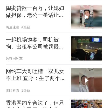
闺蜜贷款一百万，让媳妇
做担保，老公一番话让她
悔悟！
嗨皮速递
4跟贴
一起机场抛客，司机被
拘、出租车公司被罚最高
20万
数读网约车
网约车大哥吐槽一双儿女
不上班 直呼：生了两个祖
宗
鹰眼看看
3跟贴
香港网约车合法了，但只