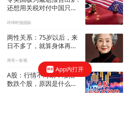
还想用关税对付中国只会
失败
环球时报国际
两性关系：75岁以后，来
日不多了，就算身体再好
也请记住这八句话
周哥一影视
App内打开
A股：行情不对劲，涨指
数跌个股，原因是什么？
温水煮青蛙行情吗
虎哥闲聊
皇马夏窗豪掷两亿！维尼
续约、弃罗德里，西甲格