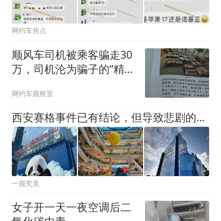
网约车焦点
顺风车司机被乘客骗走30
万，司机沦为骗子的“精准
猎物”
网约车观察室
西安赛格事件已有结论，但导致悲剧的霸王条款不改，会留下后患
一窥究竟
女子开一天一夜空调后二