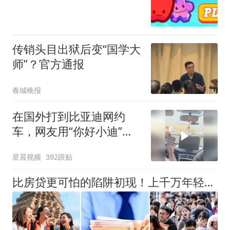
传销头目出狱后变“国学大
师”？官方通报
春城晚报
在国外打到比亚迪网约
车，网友用“你好小迪”一
秒唤醒，震惊司机
星晨视频
392跟贴
比房贷更可怕的陷阱初现！上千万年轻人成收割目标，5年掏空未来