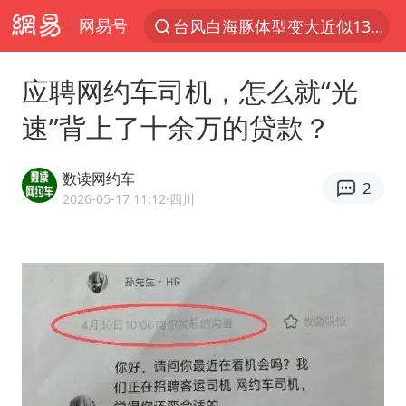
网易号
夜幕落下 运动上场
泰交通部副部长回应中国游客遭歧视
应聘网约车司机，怎么就“光
美国将对多晶硅衍生品加征15%关税
速”背上了十余万的贷款？
改名后的“青海拉面”店
台军“汉光秀”开场闹剧多
数读网约车
2
段绚竞因公牺牲 年仅44岁
2026-05-17 11:12
·四川
泰国突发校园枪击案已致2死多伤
1岁宝宝碰坏纸巾盒 宝妈被索赔924元
女子开一天一夜空调后二氧化碳中毒
97岁英国奶奶飞上天再破吉尼斯纪录
谁是宇树科技背后大赢家