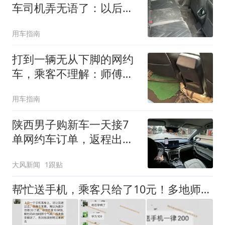
车司机弄无语了：以后不
敢接这样的了
用车指南
打到一辆无从下脚的网约
车，乘客不理解：师傅，
你不难受吗？
用车指南
陕西男子购新车一天接7
单网约车订单，返程出事
故保险拒赔
大风新闻
1跟贴
帮忙送手机，乘客只给了10元！多地师傅晒出送手机“收费标准”