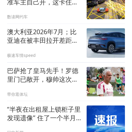
准车主自己开，这卡住了
九成想跑的人
数读网约车
澳大利亚2026年7月；比
亚迪在被丰田拉开差距，
销量回归常态！
极速车情speed
巴萨抢了皇马先手！罗德
里门已敞开，穆帅这次要
凉？这个周四的伯纳乌，
带你逛体坛
皇马球迷的心情大概只能
用五味杂陈来形容
“半夜在出租屋上锁柜子里
发现遗像” 住了一个半月
的租客被吓哭 连夜搬离