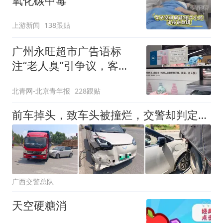
氧化碳中毒
上游新闻
138跟贴
广州永旺超市广告语标
注“老人臭”引争议，客服
回应
北青网-北京青年报
228跟贴
前车掉头，致车头被撞烂，交警却判定全责
广西交警总队
天空硬糖消