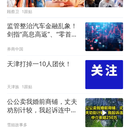
顾蔡卫
1跟贴
监管整治汽车金融乱象！
剑指“高息高返”、“零首
付”“低首付”诱导购车
券商中国
天津打掉一10人团伙！
天津族
1跟贴
公公卖我婚前商铺，丈夫
劝别计较，我起诉连中介
索赔250万！
雪姐故事多