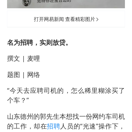
“空调24小时开着更省电”不实
男子杀人后逃进深山21年活得像野人
打开网易新闻 查看精彩图片
“不建议大家买深色蛋糕”
公司“上四休三”但要降薪1000元
名为招聘，实则放贷。
985博士后被曝在妻子孕期出轨后续
OpenAI为免费用户升级GPT-5.6 Luna
撰文 | 麦哩
如何把百年大党建设得更加坚强有力？
题图 | 网络
“今天去应聘司机的，怎么稀里糊涂买了
个车？”
山东德州的郭先生本想找一份网约车司机
的工作，却在
招聘
人员的“光速”操作下，