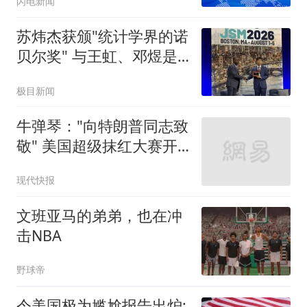
闪电新闻
苏炜杰获颁"统计学界的诺
贝尔奖" 与王虹、邓煜是
校友
极目新闻
牛弹琴："向特朗普同志致
敬" 美国超级抹红大赛开
始了
现代快报
文班亚马的弟弟，也在冲
击NBA
野球帝
令美国极为尴尬报告出炉: