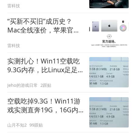
雷科技
“买新不买旧”成历史？
Mac全线涨价，苹果官翻
机一夜爆发
雷科技
实测扎心！Win11空载吃
9.3G内存，比Linux足足
多一倍
Jeho的游戏日常
2跟贴
空载吃掉9.3G！Win11游
戏实测直奔19G，16G内
存根本扛不住
山月不知2
99跟贴