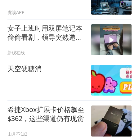
虎嗅APP
女子上班时用双屏笔记本
偷偷看剧，领导突然递文
件过来，瞬间唤出虚拟键
新观在线
盘
天空硬糖消
希捷Xbox扩展卡价格飙至
$362，这些渠道仍有现货
山月不知2