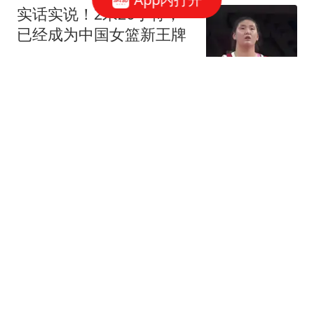
实话实说！2米26小将，
已经成为中国女篮新王牌
体育哲人
瑞众保险员工披露公司违
规行为：再这样我会良心
不安
大风新闻
4岁"孤独症"男童失联80小
时获救：疑吃泥土续命
看看新闻Knews
美股存储概念深夜跳水，
希捷科技重挫10%，纽约