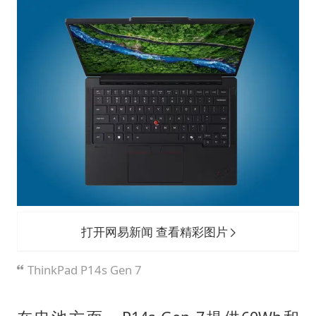
国防部：坚决反制任何闹海挑衅图谋
胡彦斌获《歌手2026》歌王
秋天的第一杯奶茶到底有多火
38岁演员求职万岁山NPC成功
“今天得有40℃了吧 为啥还不预警”
百花奖开幕式
我国外贸延续良好增长态势
夯实基础开新局
打开网易新闻 查看精彩图片
ThinkPad P14s Gen 7