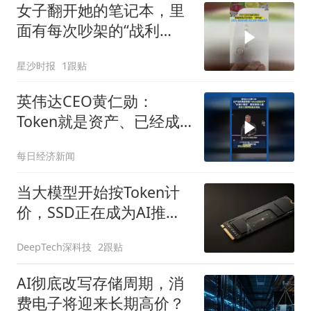
女子翻开她的笔记本，里
面有每次吵架的“战利
品”，网友：当你老公看到
星沙时报
1跟贴
最后一页会怎样
英伟达CEO黄仁勋：
Token就是资产、已经成
为获利的营收单位
每日经济新闻
当大模型开始按Token计
价，SSD正在成为AI推理
核心
DeepTech深科技
2跟贴
AI彻底改写存储周期，消
费电子将迎来长期高价？