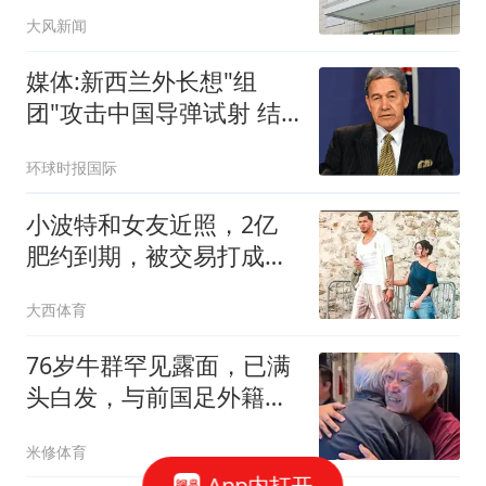
冲击
大风新闻
媒体:新西兰外长想"组
团"攻击中国导弹试射 结
果被打脸
环球时报国际
小波特和女友近照，2亿
肥约到期，被交易打成巨
星，女友是超模
大西体育
76岁牛群罕见露面，已满
头白发，与前国足外籍主
帅时隔33年相见
米修体育
App内打开