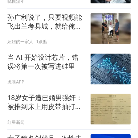
晓悦流年
到时只剩一张空白的配偶
签字栏：子宫摘了，人心
孙广利说了，只要视频能
也死了
飞出兰考县城，就给俺老
头子买金牌子。咱可不能
妞妞的一家人
1跟贴
落后。拜托屏幕前的家人
们多多帮忙助力，感谢大
当 AI 开始设计芯片，错
家
误将第一次被写进硅里
虎嗅APP
18岁女子遭已婚男强奸：
被推到床上用皮带抽打后
强奸
红星新闻