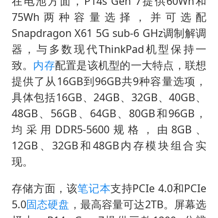
在电池方面，P14s Gen 7提供60Wh和
75Wh两种容量选择，并可选配
Snapdragon X61 5G sub-6 GHz调制解调
器，与多数现代ThinkPad机型保持一
致。
内存
配置是该机型的一大特点，联想
提供了从16GB到96GB共9种容量选项，
具体包括16GB、24GB、32GB、40GB、
48GB、56GB、64GB、80GB和96GB，
均采用DDR5-5600规格，由8GB、
12GB、32GB和48GB内存模块组合实
现。
存储方面，该
笔记本
支持PCIe 4.0和PCIe
5.0
固态硬盘
，最高容量可达2TB。屏幕选