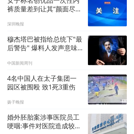
女子称名创优品一次性内
裤质量差到让其“颜面尽
失”：同事问她“脚下为什
深圳晚报
么有块白色的布”；品牌客
服回应：内部已启动紧急
穆杰塔巴被指给总统下"最
调查
后警告" 爆料人发声意味
深长
中国新闻周刊
4名中国人在太子集团一
园区被围殴 致1死3重伤
扬子晚报
婚外胚胎案涉事医院员工
哽咽:事件对医院造成较大