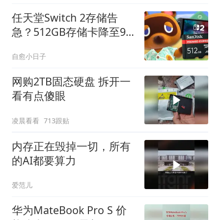
任天堂Switch 2存储告
急？512GB存储卡降至98
美元
自愈小日子
网购2TB固态硬盘 拆开一
看有点傻眼
凌晨看看
713跟贴
内存正在毁掉一切，所有
的AI都要算力
爱范儿
华为MateBook Pro S 价