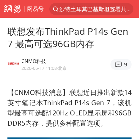
网易号
沙特土耳其巴基斯坦签署共同防务协议
“电影+”如何激发千亿级消费新活力？
联想发布ThinkPad P14s Gen
泉州市委书记张毅恭被查
7 最高可选96GB内存
台风白海豚已进入24小时警戒线
全球首个长时储能一体化产业园量产
CNMO科技
9
台风白海豚或吞并鲸鱼 登陆地点更新
2026-05-17 11:08
·北京
四川宜宾市高县4.9级地震致1人死亡
【CNMO科技消息】联想近日推出新款14
名创优品回应女子吐槽内裤质量差
英寸笔记本ThinkPad P14s Gen 7，该机
中巨芯：上半年归母净利润1405.77万元
型最高可选配120Hz OLED显示屏和96GB
中国女篮70-67险胜尼日利亚女篮
DDR5内存，提供多种配置选项。
U17国足点球大战淘汰河床晋级决赛