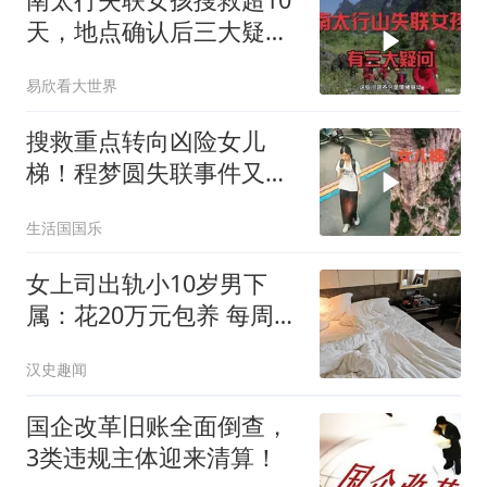
天，地点确认后三大疑问
更尖锐了
易欣看大世界
搜救重点转向凶险女儿
梯！程梦圆失联事件又有
新研判
生活国国乐
女上司出轨小10岁男下
属：花20万元包养 每周偷
情2次
汉史趣闻
国企改革旧账全面倒查，
3类违规主体迎来清算！