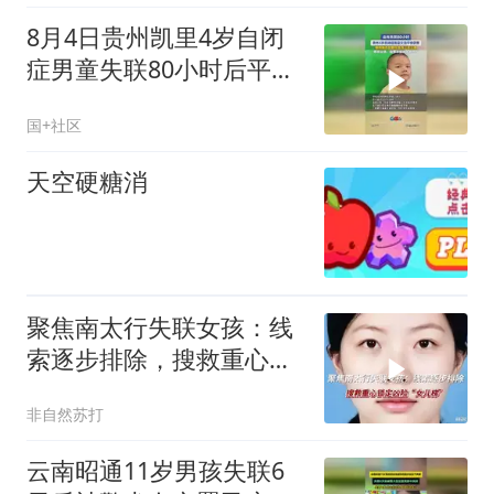
8月4日贵州凯里4岁自闭
症男童失联80小时后平安
回家，父亲：我要杀猪请
国+社区
大家吃饭
天空硬糖消
聚焦南太行失联女孩：线
索逐步排除，搜救重心锁
定凶险“女儿梯”
非自然苏打
云南昭通11岁男孩失联6