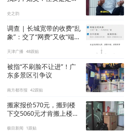
生，怀疑被人骗了
史之韵
调查 | 长城宽带的收费“乱
象”：交了“网费”又收“端口
费”，退费没着落，使用期
天津广播
48跟贴
可延长到2037年
被指“不刷脸不让进”！广
东多景区引争议
南方都市报
42跟贴
搬家报价570元，搬到楼
下交5060元才肯搬上楼！
女子傻眼了
极目新闻
1跟贴