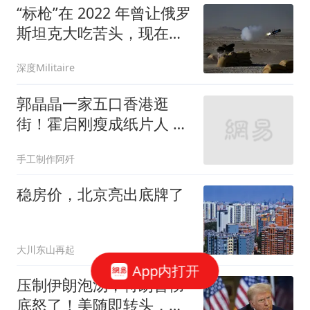
“标枪”在 2022 年曾让俄罗
斯坦克大吃苦头，现在美
国为其配备了新的导引
深度Militaire
头，让它变得更好
郭晶晶一家五口香港逛
街！霍启刚瘦成纸片人 9
岁女儿边走路边看书
手工制作阿歼
稳房价，北京亮出底牌了
大川东山再起
App内打开
压制伊朗泡汤，特朗普彻
底怒了！美随即转头，拿