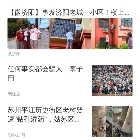
【微济阳】事发济阳老城一小区！楼上空调外机滴水，楼下卧室外墙发霉起皮
微济阳
任何事实都会骗人｜李子
曰
驾仕派
苏州平江历史街区老树疑
遭“钻孔灌药”，姑苏区住
建委：将持续跟进救助事
澎湃新闻
宜