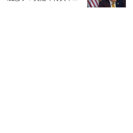
拉美17国开刀
纪史行者
沙特、巴基斯坦和土耳其
三国结成军事结盟 印度紧
张了
参考消息
仅15个月，由从七品升为
正二品，此人的升官速度
堪称大清第一
雍亲王府
中超辽宁德比即将打响！
辽宁铁人申请换裁判 称其
存在误判
半岛晨报
热搜