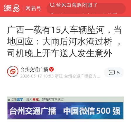
网易号
“China Cool”火了，老外爱上中国避暑游
香港宏福苑火灾或由烟头引起
广西一载有15人车辆坠河，当
浙江台州《告全体市民书》
地回应：大雨后河水淹过桥 ，
以媒：穆杰塔巴被紧急送医情况危急
司机晚上开车送人发生意外
多所高校取消艺考
泰国初中生饮弹自尽前开了26枪
台州交通广播
5
网约车司机充电时猝死保险拒赔
2026-05-17 10:53
·浙江
·台州交通广播官方网易号
陕西柞水泥石流已致2死 仍有1人失联
店主称换“青海拉面”招牌后生意更好
22岁女生独闯南太行失联12天
今年第二强台风将带来多大影响