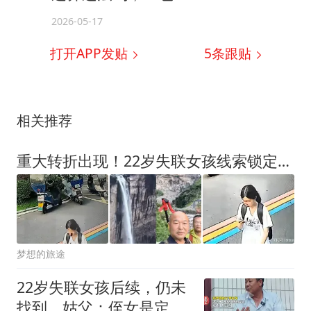
2026-05-17
打开APP发贴
5
条跟贴
相关推荐
重大转折出现！22岁失联女孩线索锁定夺命，全程无防护令人揪心
梦想的旅途
22岁失联女孩后续，仍未
找到，姑父：侄女是定向