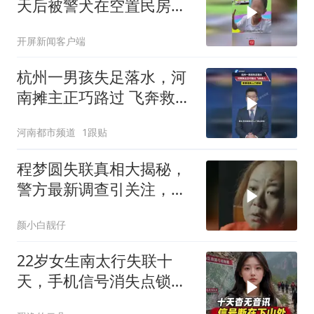
天后被警犬在空置民房中
找到，靠煮面条、炸土豆
开屏新闻客户端
充饥
杭州一男孩失足落水，河
南摊主正巧路过 飞奔救
人，家属连夜上门感谢
河南都市频道
1跟贴
程梦圆失联真相大揭秘，
警方最新调查引关注，失
踪背后隐藏的秘密
颜小白靓仔
22岁女生南太行失联十
天，手机信号消失点锁定
下山必经处