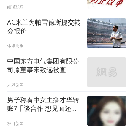
细说职场
AC米兰为帕雷德斯提交转
会报价
体坛周报
中国东方电气集团有限公
司原董事宋致远被查
大风新闻
男子称看中女主播才华转
账7千谈合作 想见面还得
转5千
极目新闻