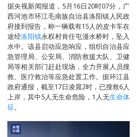
张本智和：零封向鹏不意外
据央视新闻报道，5月16日20时07分，广
微信新功能：你可以“撤回”你的撤回
西河池市环江毛南族自治县洛阳镇人民政
上半年国内居民出游人次34.63亿
府接到报告，称一辆载有15人的皮卡车在
浙江最强风雨时段已锁定
途经
洛阳镇
永权村肯任屯漫水桥时，坠入
水中。该县启动应急响应，组织自治县应
万岁山接盘烂尾恒大文旅城
急管理局、公安局、消防救援大队、卫健
老人被城管撞倒后离世亲属质疑记录仪
局等相关部门赶赴现场，全力开展人员搜
习近平心系体育强国建设
救、医疗救治等应急处置工作。据环江县
政府通报，截至17日凌晨2时，已搜救6人
上岸，其中5人无生命危险，1人无
生命体
征
。