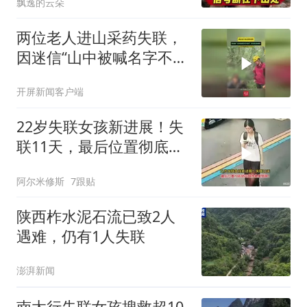
飘逸的云朵
两位老人进山采药失联，
因迷信“山中被喊名字不能
应”多次错过救援队
开屏新闻客户端
22岁失联女孩新进展！失
联11天，最后位置彻底锁
定致命悬崖野路！
阿尔米修斯
7跟贴
陕西柞水泥石流已致2人
遇难，仍有1人失联
澎湃新闻
南太行失联女孩搜救超10