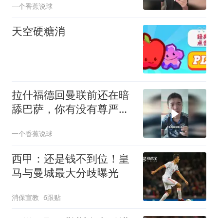
一个香蕉说球
天空硬糖消
拉什福德回曼联前还在暗
舔巴萨，你有没有尊严
呀！
一个香蕉说球
西甲：还是钱不到位！皇
马与曼城最大分歧曝光
消保宣教
6跟贴