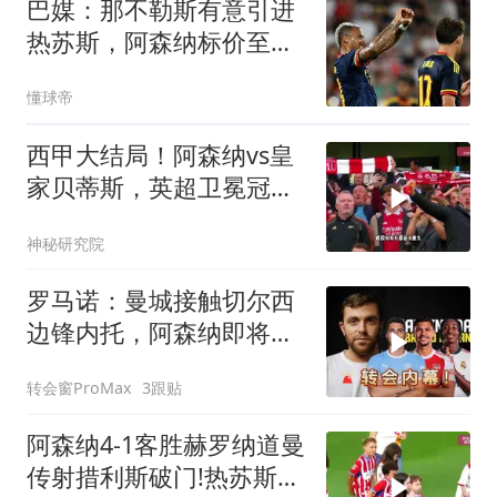
巴媒：那不勒斯有意引进
热苏斯，阿森纳标价至少
2000万欧
懂球帝
西甲大结局！阿森纳vs皇
家贝蒂斯，英超卫冕冠军
完败！
神秘研究院
罗马诺：曼城接触切尔西
边锋内托，阿森纳即将敲
定吉马良斯
转会窗ProMax
3跟贴
阿森纳4-1客胜赫罗纳道曼
传射措利斯破门!热苏斯替