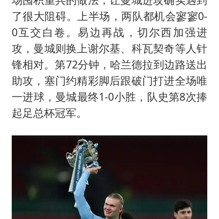
了很大阻碍。上半场，两队都机会寥寥0-
0互交白卷。易边再战，切尔西加强进
攻，曼城则换上谢尔基、科瓦契奇等人针
锋相对。第72分钟，哈兰德拉到边路送出
助攻，塞门约精彩脚后跟破门打进全场唯
一进球，曼城最终1-0小胜，队史第8次捧
起足总杯冠军。