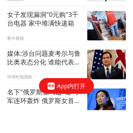
女子发现漏洞"0元购"3千
台电器 家中堆满快递箱
鲁中晨报
媒体:涉台问题麦考尔与鲁
比奥表态分化 谁能代表华
盛顿
环球时报国际
App内打开
名下"俄罗斯亚马逊"遭乌
军连环轰炸 俄罗斯女首富
怒了
现代快报
亲人均离去女孩8岁独居