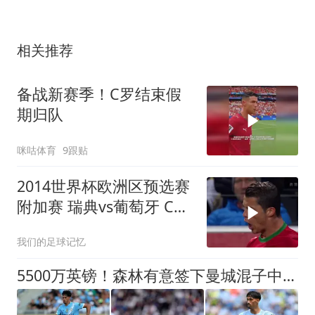
相关推荐
备战新赛季！C罗结束假
期归队
咪咕体育
9跟贴
2014世界杯欧洲区预选赛
附加赛 瑞典vs葡萄牙 C罗
帽子戏法 伊布梅开二度
我们的足球记忆
5500万英镑！森林有意签下曼城混子中场 马竞也曾有意但嫌贵放弃