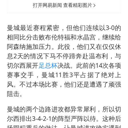
打开网易新闻 查看精彩图片
曼城最近赛程紧密，但他们连续以3-0的
相同比分击败布伦特福和水晶宫，继续给
阿森纳施加压力。此役，他们又在仅仅休
息2天的情况下马不停蹄奔赴温布利，与
切尔西展开
足总杯
决战。此前的14次各项
赛事交手，曼城11胜3平占据了绝对上
风。不过本场比赛，他们还是遭遇了顽强
阻击。
曼城的两个边路进攻都异常犀利，所以切
尔西排出3-4-2-1的阵型严阵以待。这种后
场囤积重兵的做法，让曼城进攻确实遇到