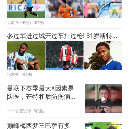
大龄女一晓彤
3跟贴
参过军进过城开过车扛过枪! 31岁斯特林无球可踢 巅峰期身价1.6亿欧
张发林
4跟贴
曼联下赛季最大X因素是
队医，芒特和后防伤病能
控制我们直接起飞
一个香蕉说球
8跟贴
巅峰梅西梦三巴萨有多