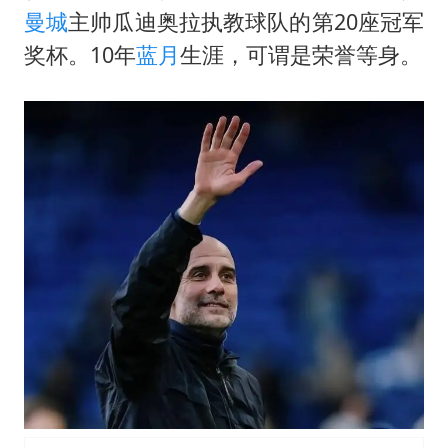
泰国一女公务员妆容引争议 本人回应
曼城
主帅
瓜迪奥拉
执教球队的第20座冠军
80后女柜员逆袭成4200亿银行副行长
奖杯。10年
蓝月
生涯，可谓是荣誉等身。
27岁女子成组织卖淫集团主犯被通缉
吉林一“温度计大楼”读数爆表
女子利用漏洞0元薅走3000多件家电
24小时不关空调 电费会更低吗
东方甄选被判赔偿江小白30万元
奋进开新局 实干挑大梁