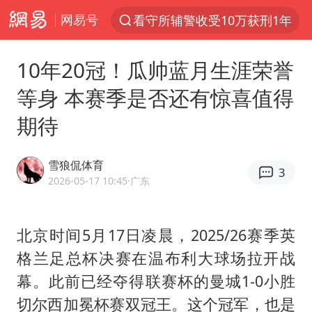
网易号
看守所辅警收受10万获刑1年
以“新”破局 首发经济点亮城市消费活力
10年20冠！瓜帅蓝月生涯荣誉
台风白海豚进入48小时警戒线
等身 本赛季是否还有惊喜值得
中方回应是否在太平洋海底开采稀土
期待
台风白海豚影响中国已成定局
佛得角门将亮相智利俱乐部主场
雪狼侃体育
3
U17国足1分钟轰2球
2026-05-17 10:45
·广东
五粮液渠道价一箱上涨近百元
宇树科技发行价格150.80元/股
北京时间5月17日凌晨，2025/26赛季英
格兰足总杯决赛在温布利大球场拉开战
法国将禁止“未经同意的电话营销”
幕。此前已经夺得联赛杯的曼城1-0小胜
宇树科技王兴兴身家有望超200亿元
切尔西加冕杯赛双冠王。这个冠军，也是