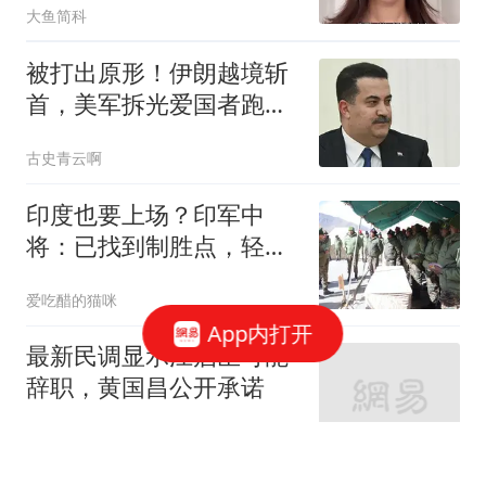
大鱼简科
被打出原形！伊朗越境斩
首，美军拆光爱国者跑
路，库尔德彻底被卖
古史青云啊
印度也要上场？印军中
将：已找到制胜点，轻松
战胜中国空军？
爱吃醋的猫咪
App内打开
最新民调显示江启臣可能
辞职，黄国昌公开承诺
随梦而飞起