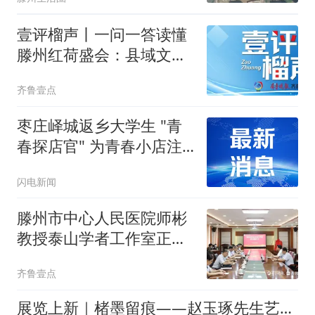
壹评榴声丨一问一答读懂
滕州红荷盛会：县域文旅
如何破局出圈？
齐鲁壹点
枣庄峄城返乡大学生 "青
春探店官" 为青春小店注
入新活力
闪电新闻
滕州市中心人民医院师彬
教授泰山学者工作室正式
揭牌
齐鲁壹点
展览上新｜楮墨留痕——赵玉琢先生艺术作品捐赠展（滕州巡展）