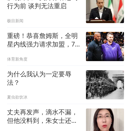
行为前 谈判无法重启
极目新闻
重磅！恭喜詹姆斯，全明
星内线强力请求加盟，76
人，牛逼了！
体育新角度
为什么我认为一定要辱
法？
夏虫欲饮冰
丈夫再发声，滴水不漏，
但他没料到，朱女士还有
张不为人知的底牌