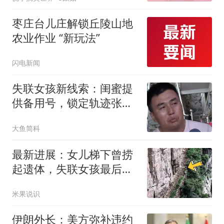
枣庄台儿庄解锁丘陵山地
农业作业 “新玩法”
闪电新闻
失联女孩新线索：闺蜜提
供备用号，锁定轨迹张良
脑，家属发声疑点
大鱼简科
最新进展：女儿梯下曾捞
起遗体，失联女孩最后信
号为何指向居民区
米果说识
伊朗外长：美方弥补违约