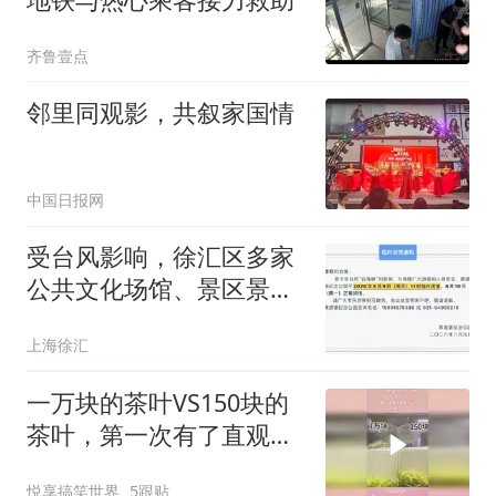
齐鲁壹点
邻里同观影，共叙家国情
中国日报网
受台风影响，徐汇区多家
公共文化场馆、景区景
点、演出闭馆或时间调整
上海徐汇
一万块的茶叶VS150块的
茶叶，第一次有了直观对
比，太明显了
悦享搞笑世界
5跟贴