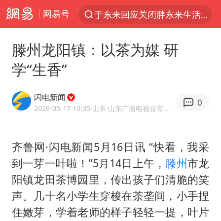
网易号
于东来回应关闭胖东来生活广场店
上半年我国经营主体结构持续优化
滕州龙阳镇：以茶为媒 研
杭州机场已取消航班388架次
学“生香”
《披荆斩棘2026》阵容官宣
白海豚北上或致京津冀暴雨
闪电新闻
0
中国第1高楼阻尼器摆动明显
2026-05-17 10:35
·山东
·山东广播电视台官方APP闪电新闻
上海有出现龙卷潜势
齐鲁网·闪电新闻5月16日讯 “快看，我采
国足U17与阿森纳决赛取消 并列冠军
到一芽一叶啦！”5月14日上午，
滕州
市龙
2025年小学教师减少13.19万
阳镇龙田茶博园里，传出孩子们清脆的笑
王艺迪2-4不敌张本美和止步4强
声。几十名小学生穿梭在茶垄间，小手捏
上门女婿出轨女邻居多年被判重婚罪
住嫩芽，学着老师的样子轻轻一提，叶片