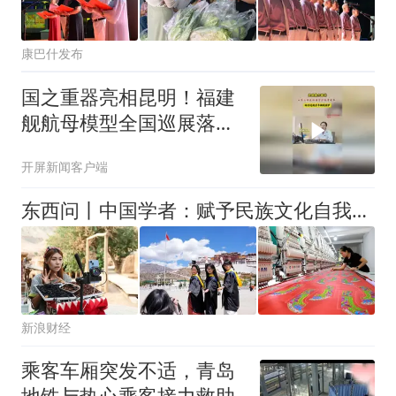
康巴什发布
国之重器亮相昆明！福建
舰航母模型全国巡展落地
昆明爱尔眼科，展期至8
开屏新闻客户端
月16日
东西问丨中国学者：赋予民族文化自我演进、更新的能力
新浪财经
乘客车厢突发不适，青岛
地铁与热心乘客接力救助