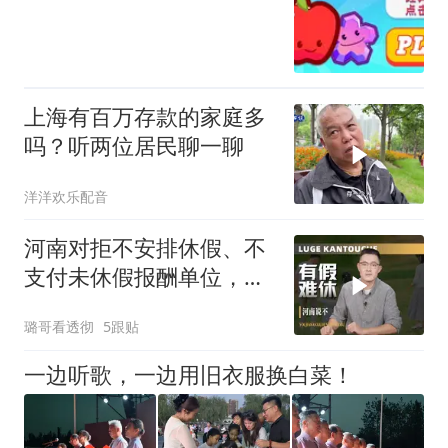
上海有百万存款的家庭多
吗？听两位居民聊一聊
洋洋欢乐配音
河南对拒不安排休假、不
支付未休假报酬单位，快
速立案、限期整改
璐哥看透彻
5跟贴
一边听歌，一边用旧衣服换白菜！