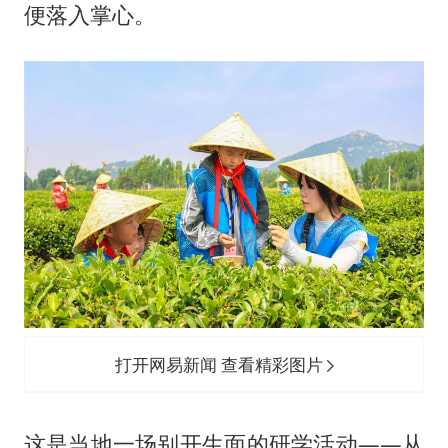
上海大部迎大暴雨
便落入掌心。
女子发现前夫婚内与第三者育子
以军士兵把枪口对准中国记者
笔试第一被劝弃考涉事副校长被撤职
《龙餐馆》 冲奖
构建更高水平的全民健身公共服务体系
男子被沙蜇蜇伤5小时后呼吸困难
奋力开创中国式现代化建设新局面
打开网易新闻 查看精彩图片
这是当地一场别开生面的研学活动——从