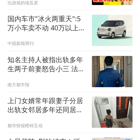
玩游戏的地瓜君
国内车市"冰火两重天":5
万小车卖不动 40万以上的
抢购
中国新闻周刊
知名主持人被指出轨多年
生两子前妻怒告小三 法院
判了
南方都市报
上门女婿常年跟妻子分居
出轨女邻居多年还同居生
子
都市快报橙柿互动