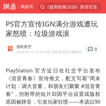
网易号
夏日经济乘热而上 消费市场向新而行
于东来回应胖东来近25年老店年底关闭
PS官方宣传IGN满分游戏遭玩
见到女儿瞬间父亲眼里有了光
家怒喷：垃圾游戏滚
刘嘉玲晒与周星驰合照
香港刷新1884年以来最高气温纪录
游民星空
0
独闯南太行的失联女生最后轨迹已确认
2026-05-17 10:24
·河北
·游民星空官方网易号
央视新主播李秋莹母校发文祝贺
PlayStation 官方近日在社交平台发布
上门女婿出轨女邻居多年被判重婚罪
《混音青春》宣传推文，配文写着"周末
国足U17与阿森纳决赛取消 并列冠军
计划：调大音量，和朋友们聚聚 #混音青
上海全力守护市民“菜篮子”
春"，但附带的短片却因平台设置或版权
暑期研学游升温 在旅途中增长知识
原因被静音，引发玩家狂喷——本该以90