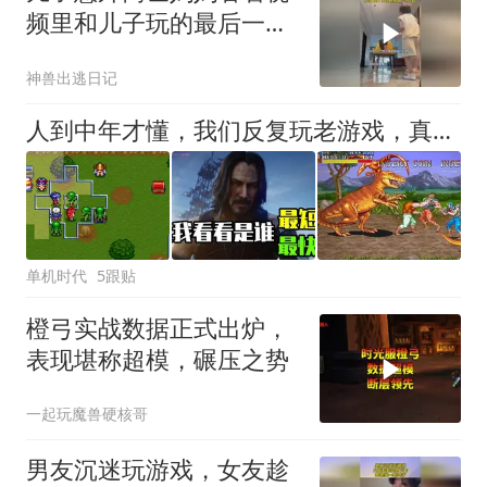
频里和儿子玩的最后一场
游戏,内
神兽出逃日记
人到中年才懂，我们反复玩老游戏，真的不止是怀旧！
单机时代
5跟贴
橙弓实战数据正式出炉，
表现堪称超模，碾压之势
一起玩魔兽硬核哥
男友沉迷玩游戏，女友趁