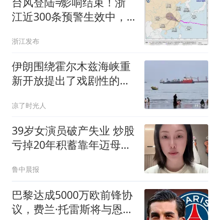
台风登陆≠影响结束！浙
江近300条预警生效中，
暴雨仍将持续
浙江发布
伊朗围绕霍尔木兹海峡重
新开放提出了戏剧性的新
要求
凉了时光人
39岁女演员破产失业 炒股
亏掉20年积蓄靠年迈母亲
接济
鲁中晨报
巴黎达成5000万欧前锋协
议，费兰·托雷斯将与恩里