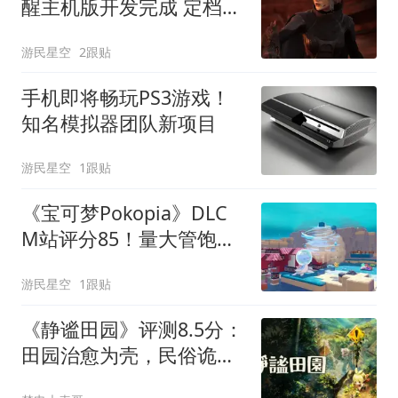
醒主机版开发完成 定档
9.22
游民星空
2跟贴
手机即将畅玩PS3游戏！
知名模拟器团队新项目
游民星空
1跟贴
《宝可梦Pokopia》DLC
M站评分85！量大管饱小
清新
游民星空
1跟贴
《静谧田园》评测8.5分：
田园治愈为壳，民俗诡秘
为核