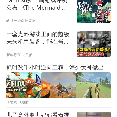
公布 《The Mermaid
Mask》等作在列
峡谷一级保护废物
一套光环游戏里面的超级
未来机甲装备，能在当铺
卖多少钱？
新鲜寻宝
8跟贴
耗时数千小时逆向工程，海外大神做出《旷野之息》VR版Mod
IT之家
1跟贴
儿子意外离世妈妈看着视