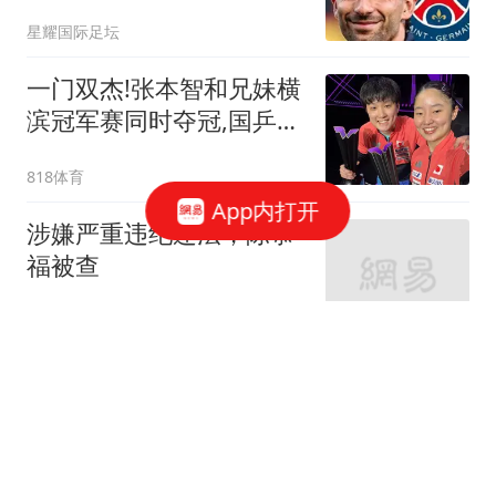
克重聚
星耀国际足坛
一门双杰!张本智和兄妹横
滨冠军赛同时夺冠,国乒男
女队0金牌收官
818体育
App内打开
涉嫌严重违纪违法，陈恭
福被查
都市快报橙柿互动
男演员回应富婆硬加60多
场吻戏：对方拍戏时没收
敛
大风新闻