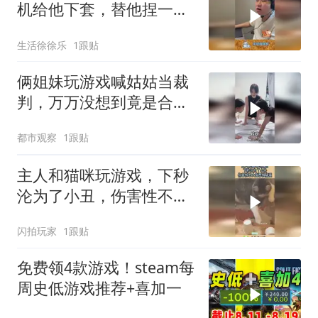
机给他下套，替他捏一把
冷汗！
生活徐徐乐
1跟贴
俩姐妹玩游戏喊姑姑当裁
判，万万没想到竟是合伙
捉弄姑姑，网友：第一句
都市观察
1跟贴
开始就知道姑姑的结果
主人和猫咪玩游戏，下秒
沦为了小丑，伤害性不大
侮辱性极强！
闪拍玩家
1跟贴
免费领4款游戏！steam每
周史低游戏推荐+喜加一