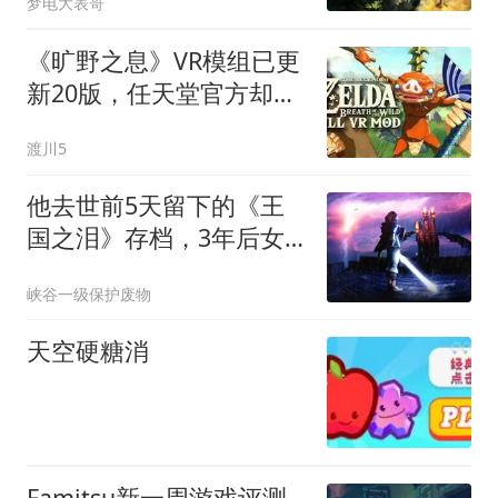
梦电大表哥
《旷野之息》VR模组已更
新20版，任天堂官方却从
未出手
渡川5
他去世前5天留下的《王
国之泪》存档，3年后女
友终于打开
峡谷一级保护废物
天空硬糖消
Famitsu新一周游戏评测