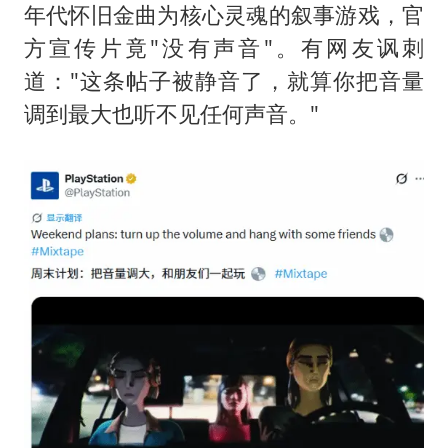
猫咪过火把节被抹成黑猫
年代怀旧金曲为核心灵魂的叙事游戏，官
BLG经理辟谣Bin离队
方宣传片竟"没有声音"。有网友讽刺
以军士兵把枪口对准中国记者
道："这条帖子被静音了，就算你把音量
调到最大也听不见任何声音。"
云南一男子胃中取出180颗铁钉
曹颖儿子首次演长剧
“开学三件套”全线暴涨
总书记点赞的非遗苗绣焕发新生机