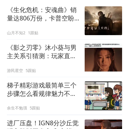
《生化危机：安魂曲》销
量达806万份，卡普空盼
《维罗妮卡》再续热潮
山月不知2
1跟贴
《影之刃零》沐小葵与男
主关系引猜测：玩家直呼
老婆
游民星空
5跟贴
梯子精彩游戏最简单三个
步骤怎么看规律魅力不可
抵挡
余生不勉强
5跟贴
进厂压盘！IGN8分沙丘觉