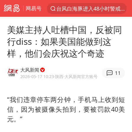
网易号
台风白海豚进入48小时警戒线
以“新”破局 首发经济点亮城市消费活力
美媒主持人吐槽中国，反被同
佛得角门将亮相智利俱乐部主场
行diss：如果美国能做到这
中方回应是否在太平洋海底开采稀土
样，他们会庆祝这个奇迹
宇树科技发行价格150.80元/股
看守所辅警收受10万获刑1年
大风新闻
11
宇树科技王兴兴身家有望超200亿元
2026-05-17 10:23
·陕西
·大风新闻官方账号
五粮液渠道价一箱上涨近百元
CIA被曝已秘密设立古巴工作组
“我们违章停车两分钟，手机马上收到短
信，因为被摄像头拍到，要被罚款40美
U17国足1分钟轰2球
元。”
泰国一女公务员妆容引争议 本人回应