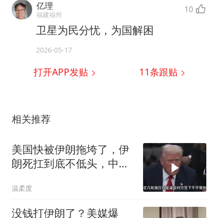
亿理
10
福建福州
卫星为民分忧，为国解困
2026-05-17
打开APP发贴
11
条跟贴
相关推荐
美国快被伊朗拖垮了，伊
朗死扛到底不低头，中国
反而迎来新机遇？
温柔度
没钱打伊朗了？美媒爆