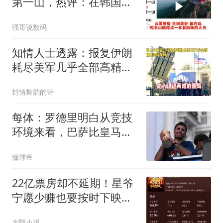
第一山，热评：在韩国土
堆也算山？
强哥说数码
知情人士透露：报复伊朗
耗尽美军几乎全部高精度
远程导弹
封情舞韵的诗
每体：罗德里明白从竞技
环境来看，巴萨比皇马更
适合自己
懂球帝
22亿票房却不延期！星爷
宁愿少赚也要按时下映，
野心藏不住了？
乡野小珥