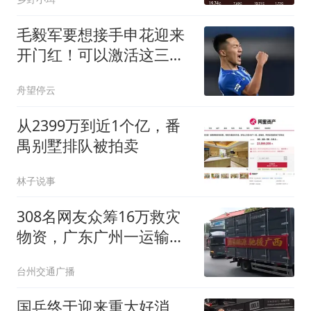
毛毅军要想接手申花迎来
开门红！可以激活这三位
王牌，吴曦领衔
舟望停云
从2399万到近1个亿，番
禺别墅排队被拍卖
林子说事
308名网友众筹16万救灾
物资，广东广州一运输企
业被指私换横幅独占公益
台州交通广播
署名，警方认定未达刑事
诈骗立案标准，企业回
国乒终于迎来重大好消