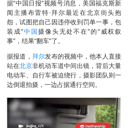
法国将禁止“未经同意的电话营销”
据“中国日报”视频号消息，美国
福克斯
新
80后女柜员逆袭成4200亿银行副行长
闻主播布雷特·拜尔最近在北京街头抱
怨，试图把自己因违停收到罚单一事，包
27岁女子成组织卖淫集团主犯被通缉
装成“
中国
摄像头无处不在”的“威权叙
吉林一“温度计大楼”读数爆表
事”，结果“翻车”了。
女子利用漏洞0元薅走3000多件家电
贵州轮胎子公司获美国退税8136万
据报道，
拜尔
发布的视频中，他本人直接
站在
北京
非机动车道中间出镜，背后大量
东方甄选被判赔偿江小白30万元
电动车、自行车被迫绕行，摄影团队则一
奋进开新局 实干挑大梁
边倒退拍摄，一边占据通行空间。