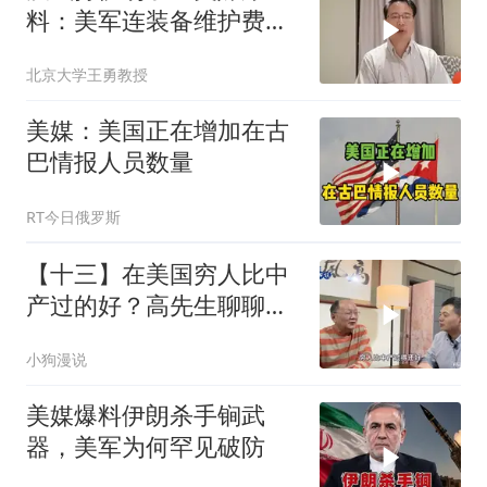
料：美军连装备维护费都
被紧急挪用
北京大学王勇教授
美媒：美国正在增加在古
巴情报人员数量
RT今日俄罗斯
【十三】在美国穷人比中
产过的好？高先生聊聊美
国穷人的生活
小狗漫说
美媒爆料伊朗杀手锏武
器，美军为何罕见破防