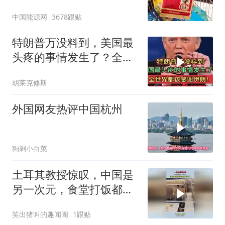
中国能源网
3678跟贴
特朗普万没料到，美国最
头疼的事情发生了？全世
界都该感谢伊朗！
胡莱克修斯
外国网友热评中国杭州
狗剩小白菜
土耳其教授惊叹，中国是
另一次元，食堂打饭都高
科技开眼界了！
笑出猪叫的趣闻阁
1跟贴