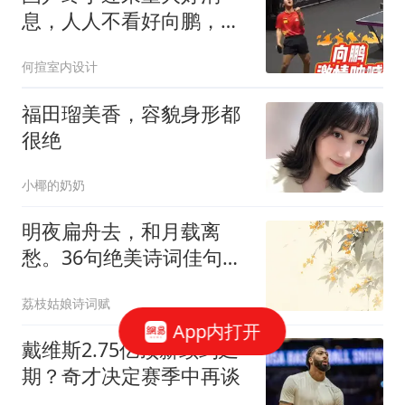
应：未收书面禁止约定
息，人人不看好向鹏，偏
偏他最争气，从32打进16
何揎室内设计
强
福田瑠美香，容貌身形都
很绝
小椰的奶奶
明夜扁舟去，和月载离
愁。36句绝美诗词佳句，
美妙的令人欲罢不能
荔枝姑娘诗词赋
App内打开
戴维斯2.75亿顶薪续约延
期？奇才决定赛季中再谈