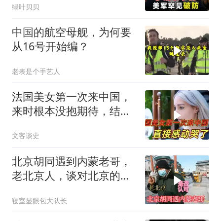
绿叶贝贝
中国的航空母舰，为何要
从16号开始编？
老表是个手艺人
法国美女第一次来中国，
来时根本没抱期待，结果
直接泪洒张家界
文客谈史
北京胡同遇到内蒙老哥，
老北京人，谈对北京的看
法，是否认同
寝室显眼包大队长