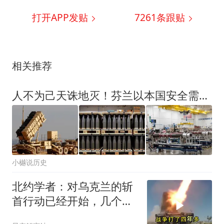
打开APP发贴
7261
条跟贴
相关推荐
人不为己天诛地灭！芬兰以本国安全需求为由，拒绝乌克兰援助请求
小樾说历史
北约学者：对乌克兰的斩
首行动已经开始，几个月
内乌将投降