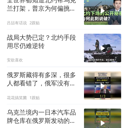
兰打架，普京为何偏挑现
在"曝光"？
吕喆有话说
2跟贴
战局大势已定？北约手段
用尽仍难逆转
安欲喜欢
俄罗斯藏得有多深，很多
人都看错了，俄军没有被
掏空！
花花搞笑菌
1跟贴
乌克兰境内一日本汽车品
牌仓库在俄罗斯发动的袭