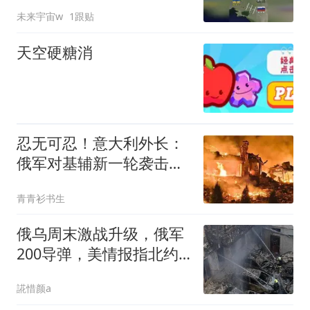
击中被摧毁！
未来宇宙w
1跟贴
天空硬糖消
忍无可忍！意大利外长：
俄军对基辅新一轮袭击，
违反了国际法
青青衫书生
俄乌周末激战升级，俄军
200导弹，美情报指北约
为目标
誮惜颜a