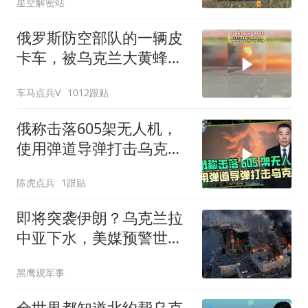
星空解密站
俄罗斯防空部队的一辆皮
卡车，被乌克兰大黄蜂无
人机锁定炸毁
车马点兵V
1012跟贴
俄称击落605架无人机，
使用弹道导弹打击乌克兰
多地作为报复
陈虎点兵
1跟贴
即将突袭伊朗？乌克兰拉
中亚下水，美媒预警世界
大战将至？
黑鹰观军事
全世界都知道北约帮乌克