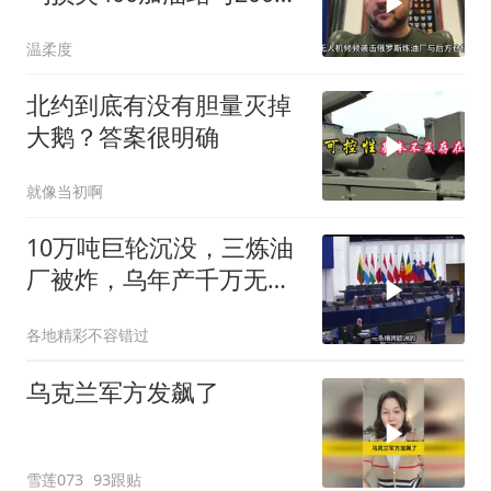
车头
温柔度
北约到底有没有胆量灭掉
大鹅？答案很明确
就像当初啊
10万吨巨轮沉没，三炼油
厂被炸，乌年产千万无人
机，俄战局堪忧
各地精彩不容错过
乌克兰军方发飙了
雪莲073
93跟贴