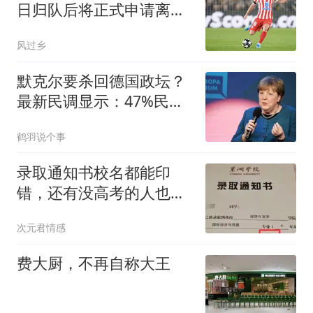
日归队后将正式申请离队
马竞：2亿也不卖
风过乡
默克尔要杀回德国政坛？
最新民调显示：47%民众
支持其任联邦总统
鹤羽说个事
录取通知书校名都能印
错，还有没高考的人也收
到了，大学这张纸到底有
次元君情感
多水
费大厨，不再自称大王