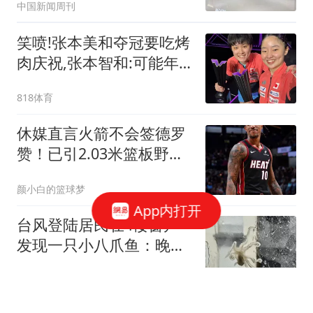
中国新闻周刊
笑喷!张本美和夺冠要吃烤
肉庆祝,张本智和:可能年
纪大了我爱吃寿司
818体育
休媒直言火箭不会签德罗
赞！已引2.03米篮板野兽
他可减压小贾伊森
颜小白的篮球梦
App内打开
台风登陆居民在4楼窗户
发现一只小八爪鱼：晚上
已吃掉
红星新闻