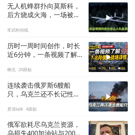
无人机蜂群扑向莫斯科，
后方烧成火海，一场被遗
忘的战争正杀红眼
军武时间线
历时一周时间创作，时长
近6分钟，一条视频了解7-
8月俄乌战场详情
柳北
20跟贴
连续袭击俄罗斯6艘船
只，乌克兰还不长记性，
俄将发动更猛烈报复
君清talk
4跟贴
俄军欲耗尽乌克兰资源，
乌损失400加油站与200火