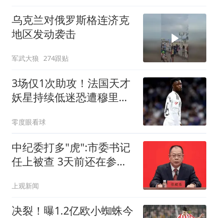
乌克兰对俄罗斯格连济克
地区发动袭击
军武大狼
274跟贴
3场仅1次助攻！法国天才
妖星持续低迷恐遭穆里尼
奥弃用，赶紧走人
零度眼看球
中纪委打多"虎":市委书记
任上被查 3天前还在参加
活动
上观新闻
决裂！曝1.2亿欧小蜘蛛今