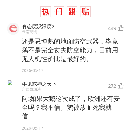
有态度没深度X
449
云南昆明
还是忌惮鹅的地面防空武器，毕竟
鹅不是完全丧失防空能力，目前用
无人机性价比是最好的。
2026-05-17
牛鬼蛇神之天下
272
广西防城港
问:如果大鹅这次成了，欧洲还有安
全吗？我不信。鹅被放血死我就
信。
2026-05-17