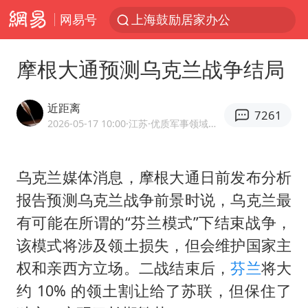
网易号
上海鼓励居家办公
部分银行上调存款利率
摩根大通预测乌克兰战争结局
小沈阳加盟《披荆斩棘》
新疆生产建设兵团生态环境局原局长被查
近距离
7261
朱一龙的鼻子怎么了
2026-05-17 10:00
·江苏
·优质军事领域创作者
白海豚路径图
乌克兰媒体消息，摩根大通日前发布分析
国乒连续两站无缘冠军
报告预测乌克兰战争前景时说，乌克兰最
上海地铁4条线路全线停运
有可能在所谓的“芬兰模式”下结束战争，
5万小车卖不动 微型代步车集体遇冷
该模式将涉及领土损失，但会维护国家主
4.2平卫生间补漏注胶花1.55万
权和亲西方立场。二战结束后，
芬兰
将大
周星驰妈妈现身香港首映礼
约 10% 的领土割让给了苏联，但保住了