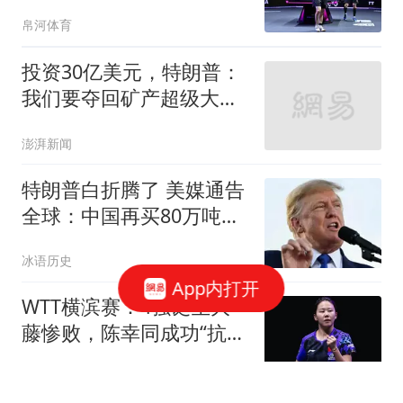
决赛，松岛惊天逆转
帛河体育
投资30亿美元，特朗普：
我们要夺回矿产超级大国
地位
澎湃新闻
特朗普白折腾了 美媒通告
全球：中国再买80万吨大
豆
冰语历史
App内打开
WTT横滨赛：4强诞生大
藤惨败，陈幸同成功“抗
日”，蒯曼大战早田
十级搞笑选手