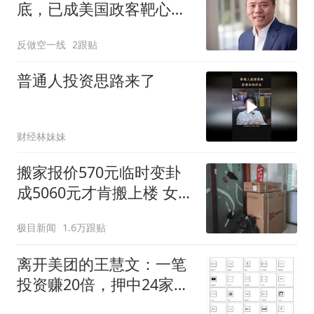
底，已成美国政客靶心的
陈天桥嗅到了什么？
反做空一线
2跟贴
普通人投资思路来了
财经林妹妹
搬家报价570元临时变卦
成5060元才肯搬上楼 女子
傻眼
极目新闻
1.6万跟贴
离开美团的王慧文：一笔
投资赚20倍，押中24家AI
公司