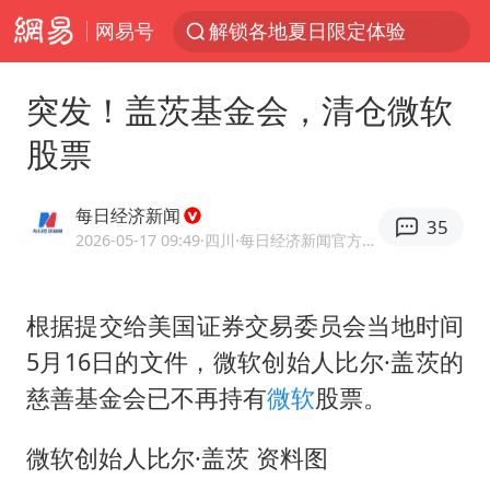
解锁各地夏日限定体验
网易号
富婆带资进组给自己硬加60多场吻戏
突发！盖茨基金会，清仓微软
酒店回应车内过夜被收150元
股票
名创优品一次性内裤 颜面尽失
“六爷”挂一颗出场
每日经济新闻
35
金饰克价一夜涨回1300元
2026-05-17 09:49
·四川
·每日经济新闻官方网易号
白海豚将正面袭击贯穿浙江
视频丨中国东方电气集团原党组副书记、董事宋致远被查
根据提交给美国证券交易委员会当地时间
梁家辉：到内地拍戏不是北上是回归
5月16日的文件，微软创始人比尔·盖茨的
慈善基金会已不再持有
微软
股票。
牛津大学一纸声明甩不了锅
女主硬加吻戏短剧已下架
微软创始人比尔·盖茨 资料图
包文婧：二胎很难一碗水端平