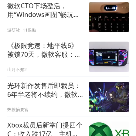
微软CTO下场整活，
用“Windows画图”畅玩
DOOM
游研社
11跟贴
《极限竞速：地平线6》
被锁70天，微软客服：借
台主机删存档？
山月不知2
光环新作发售后即裁员：
6年半老将不续约，微软
月内已裁1600人
热搜摘要官
Xbox裁员后新掌门提四个
C：收入跌17亿、主机涨