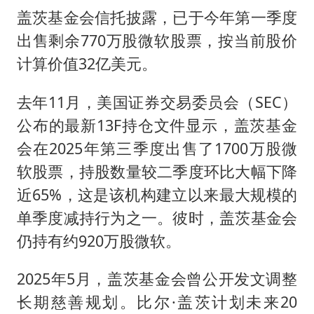
盖茨基金会信托披露，已于今年第一季度
浙江台州《告全体市民书》
出售剩余770万股微软股票，按当前股价
香港宏福苑火灾或由烟头引起
计算价值32亿美元。
黄金创今年来最大单周涨幅
去年11月，美国证券交易委员会（SEC）
郑丽文：台湾从来没有“独立”过
公布的最新13F持仓文件显示，盖茨基金
网传《披荆斩棘2026》名单
会在2025年第三季度出售了1700万股微
人民的健康、体质、幸福一脉相承
软股票，持股数量较二季度环比大幅下降
近65%，这是该机构建立以来最大规模的
单季度减持行为之一。彼时，盖茨基金会
仍持有约920万股微软。
2025年5月，盖茨基金会曾公开发文调整
长期慈善规划。比尔·盖茨计划未来20