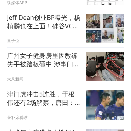
钛媒体APP
Jeff Dean创业BP曝光，杨
植麟也在上面！硅谷VC抢
破头送钱
量子位
广州女子健身房里因教练
失手被踏板砸中 涉事门店
回应
大风新闻
津门虎冲击5连胜，于根
伟还有2场解禁，唐田：
泰山是豪门，不是青训俱
替补席看球
乐部