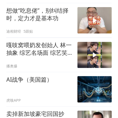
想做“吃息佬”，别纠结择
时，定力才是基本功
迪相财经
5跟贴
嘎吱窝喂奶发创始人 林一
抽象 综艺名场面 综艺笑
点
播奥爆
AI战争（美国篇）
虎嗅APP
卖掉新加坡豪宅回国抄