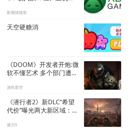
价，能否翻身？
影视情报室
天空硬糖消
《DOOM》开发者开炮:微
软不懂艺术 多个部门遭重
创
游民星空
《潜行者2》新DLC“希望
代价”曝光两大新区域：数
十小时内容，微软曾砸钱
渡川5
独占