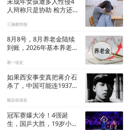
未成年女孩遭多人性侵4
人辩称只是协助 检方还原
真相
三湘都市报
8月8号，8月养老金陆续
到账，2026年基本养老金
还有可能上涨吗？
新一说史
如果西安事变真把蒋介石
杀了，中国可能连1937年
都扛不过去
贱议你读史
冠军赛爆大冷！4强诞
生，国乒大胜，19岁小将