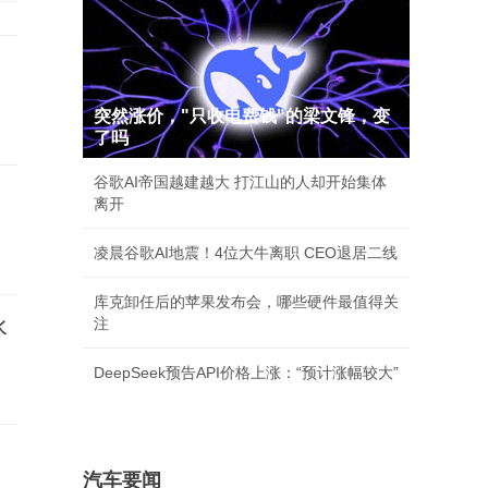
突然涨价，"只收电费钱"的梁文锋，变
了吗
谷歌AI帝国越建越大 打江山的人却开始集体
离开
凌晨谷歌AI地震！4位大牛离职 CEO退居二线
库克卸任后的苹果发布会，哪些硬件最值得关
水
注
DeepSeek预告API价格上涨：“预计涨幅较大”
汽车要闻