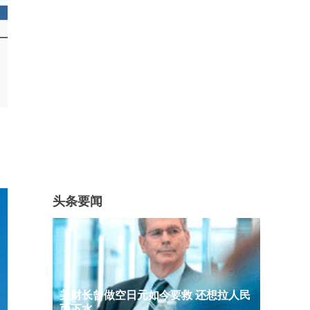
头条要闻
美财长曾做空日元如今要救 还想拉人民
币下水