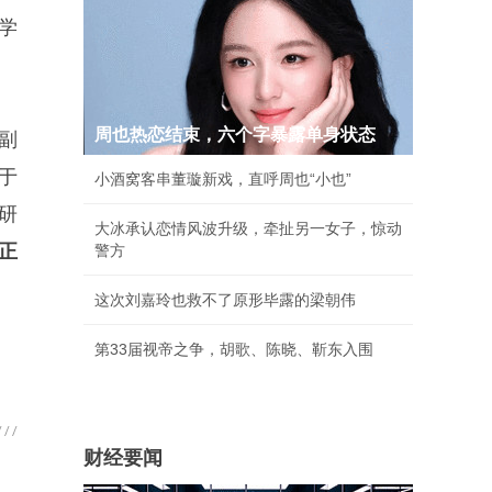
学
周也热恋结束，六个字暴露单身状态
副
于
小酒窝客串董璇新戏，直呼周也“小也”
研
大冰承认恋情风波升级，牵扯另一女子，惊动
正
警方
这次刘嘉玲也救不了原形毕露的梁朝伟
第33届视帝之争，胡歌、陈晓、靳东入围
财经要闻