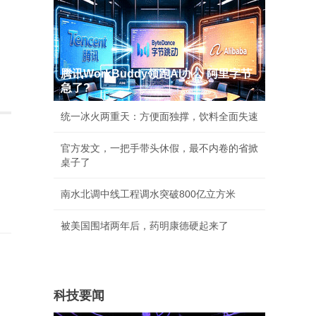
腾讯WorkBuddy领跑AI办公 阿里字节
急了?
统一冰火两重天：方便面独撑，饮料全面失速
官方发文，一把手带头休假，最不内卷的省掀
桌子了
南水北调中线工程调水突破800亿立方米
被美国围堵两年后，药明康德硬起来了
科技要闻