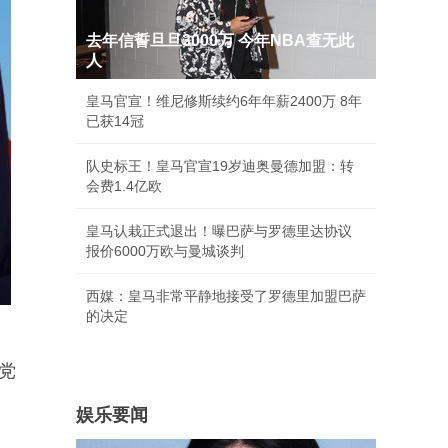
去年信誓旦旦3000万 今年NBA查无此
人
皇马官宣！维尼修斯续约6年年薪2400万 8年
已获14冠
队史标王！皇马官宣19岁迪奥曼德加盟：转
会费1.4亿欧
皇马认栽正式退出！曝巴萨与罗德里达协议
报价6000万欧与曼城谈判
西媒：皇马非常平静地接受了罗德里加盟巴萨
的决定
党
娱乐要闻