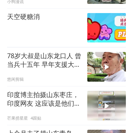
小狗漫说
天空硬糖消
78岁大叔是山东龙口人 曾
当兵十五年 早年支援大西
北从哈
悠闲剪辑
印度博主拍摄山东枣庄，
印度网友 这应该是他们最
小的城市吧？
芒果捞星星
4跟贴