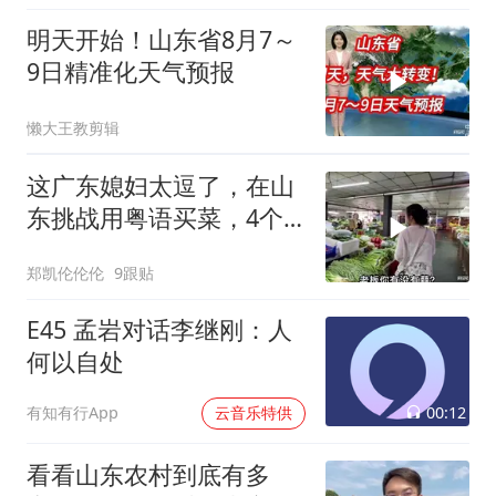
明天开始！山东省8月7～
9日精准化天气预报
懒大王教剪辑
这广东媳妇太逗了，在山
东挑战用粤语买菜，4个
老板被逗得哈哈笑
郑凯伦伦伦
9跟贴
E45 孟岩对话李继刚：人
何以自处
00:12
有知有行App
云音乐特供
看看山东农村到底有多