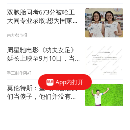
双胞胎同考673分被哈工
大同专业录取:想为国家发
展出力
南方都市报
周星驰电影《功夫女足》
延长上映至9月10日，当
前累计票房22.29亿
手工制作阿歼
App内打开
莫伦特斯：皇马高层把我
们当傻子，他们并没有真
正想要罗德里
懂球帝
深化扫黑除恶，上海警方