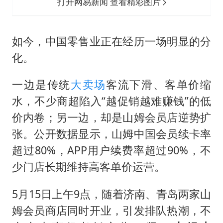
“立秋的第一杯奶茶”又爆单了
打开网易新闻 查看精彩图片
中国仓储指数连续两月运行在扩张区间
曝美拒绝乌增购“爱国者”导弹请求
如今，中国零售业正在经历一场明显的分
化。
陕西省委书记赶赴柞水县杏坪镇
女孩摆摊卖菌子时收到北大通知书
一边是传统
大卖场
客流下滑、客单价缩
改名后的“青海拉面”店
水，不少商超陷入“越促销越难赚钱”的低
东方之约 相约未来
价内卷；另一边，却是山姆会员店逆势扩
张。公开数据显示，山姆中国会员续卡率
超过80%，APP用户续费率超过90%，不
少门店长期维持高客单价运营。
5月15日上午9点，随着济南、青岛两家山
姆会员商店同时开业，引发排队热潮，不