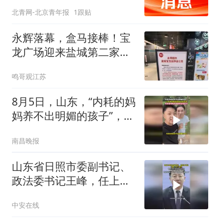
北青网-北京青年报
1跟贴
永辉落幕，盒马接棒！宝
龙广场迎来盐城第二家盒
马，商业格局迎来新变化
鸣哥观江苏
8月5日，山东，“内耗的妈
妈养不出明媚的孩子”，14
岁男孩暑假每天陪妈妈运
南昌晚报
动打卡
山东省日照市委副书记、
政法委书记王峰，任上被
查；曾任东营市东营区区
中安在线
长、聊城市副市长等职