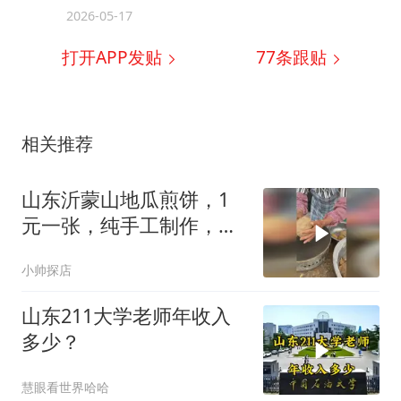
2026-05-17
打开APP发贴
77
条跟贴
相关推荐
山东沂蒙山地瓜煎饼，1
元一张，纯手工制作，口
感微甜挺好吃n
小帅探店
山东211大学老师年收入
多少？
慧眼看世界哈哈