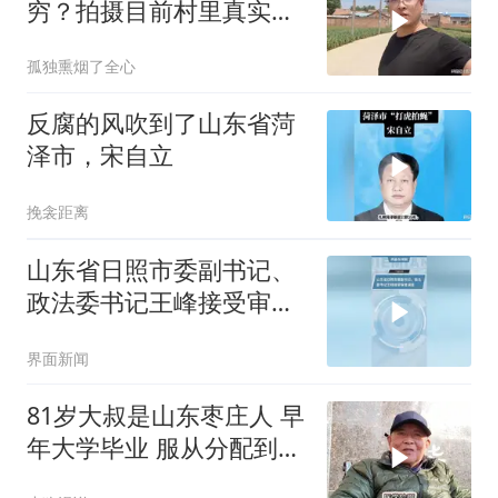
穷？拍摄目前村里真实现
状，颠覆大家的认知
孤独熏烟了全心
反腐的风吹到了山东省菏
泽市，宋自立
挽衾距离
山东省日照市委副书记、
政法委书记王峰接受审查
调查
界面新闻
81岁大叔是山东枣庄人 早
年大学毕业 服从分配到西
北 扎根