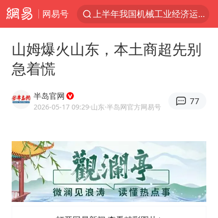
网易号
上半年我国机械工业经济运行稳中有进
佛山通报笔试前13被淘汰后5名进体检
山姆爆火山东，本土商超先别
方程豹钛9新车申报
急着慌
泰国枪击案凶手先杀祖父母后行凶
台风“白海豚”体型变大！环流面积接近13个浙江那么大
半岛官网
77
泰国校园枪击案死亡人数升至7人
2026-05-17 09:29
·山东
·半岛网官方网易号
河南回应带薪错峰休假通知引争议
国防部回应日本试射“战斧”导弹
国防部：中国军队坚决反制任何闹海挑衅图谋
四川宜宾市高县发生4.9级地震
江苏发布台风蓝色预警