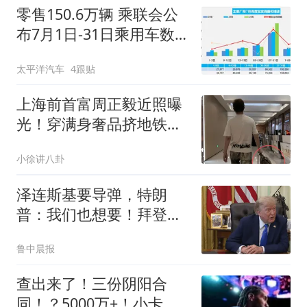
务；曾被评为“山东省脱贫
零售150.6万辆 乘联会公
攻坚先进个人”（编辑：陈
布7月1日-31日乘用车数
三多）
据
太平洋汽车
4跟贴
上海前首富周正毅近照曝
光！穿满身奢品挤地铁，
整个人看起来憔悴
小徐讲八卦
泽连斯基要导弹，特朗
普：我们也想要！拜登给
了乌克兰大量弹药，美国
鲁中晨报
库存大幅减少
查出来了！三份阴阳合
同！？5000万+！小卡你