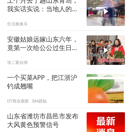
上个月去了趟山东青岛，
我实话实说：当地人的素
质让我眼界大开
生活换换乐
安徽姑娘远嫁山东六年，
竟第一次给公公过生日，
礼物用心又特别
张二要自律
一个买菜APP，把江浙沪
钓成翘嘴
DT商业观察
384跟贴
山东省潍坊市昌邑市发布
大风黄色预警信号