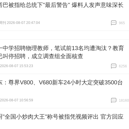
塔巴被指给总统下"最后警告" 爆料人发声意味深长
 2026-08-07 20:47:04
965
跟贴
965
一中学招聘物理教师，笔试前13名均遭淘汰？教育
已叫停招聘，成立调查组全面核查
26-08-07 15:53:23
6256
跟贴
6256
：尊界V800、V680新车24小时大定突破3500台
26-08-07 10:56:59
18160
跟贴
18160
厨"全国小炒肉大王"称号被指凭视频评出 官方回应