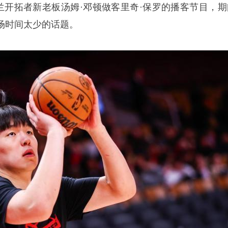
特兰开拓者新老板汤姆·邓顿做客里奇·保罗的播客节目，期
场时间太少的话题。