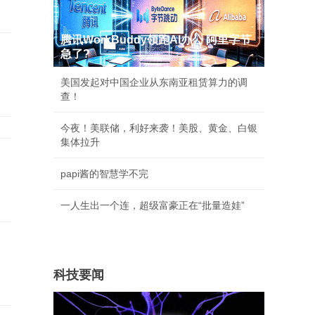
腾讯WorkBuddy领跑AI办公 阿里字节
急了?
美国发起对中国企业从东南亚租赁算力的调
查！
今夜！美联储，利好来袭！美股、黄金、白银
集体拉升
papi酱的智慧学不完
一人生出一个连，超级富豪正在“批量造娃”
科技要闻