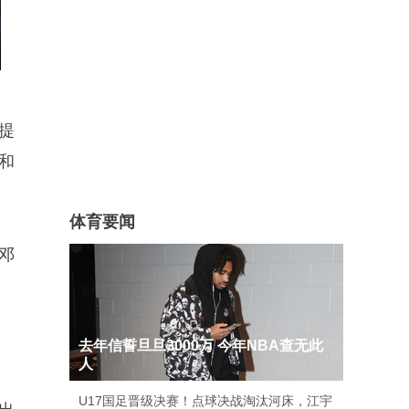
提
和
体育要闻
邓
去年信誓旦旦3000万 今年NBA查无此
人
U17国足晋级决赛！点球决战淘汰河床，江宇