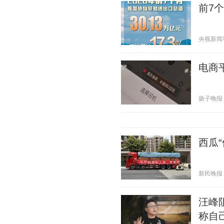
前7
央视新闻客户
电商
扬子晚报 20
西瓜“
新民晚报 20
汪峰
称自