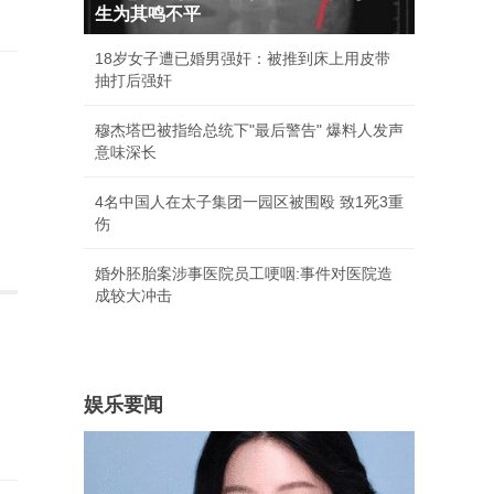
生为其鸣不平
18岁女子遭已婚男强奸：被推到床上用皮带
抽打后强奸
穆杰塔巴被指给总统下"最后警告" 爆料人发声
意味深长
4名中国人在太子集团一园区被围殴 致1死3重
伤
婚外胚胎案涉事医院员工哽咽:事件对医院造
成较大冲击
娱乐要闻