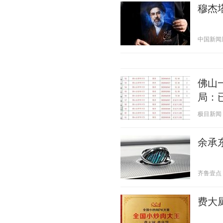
穆杰
中国新闻周刊
佛山
局：
极目新闻 20
余承东
齐鲁壹点 20
费大