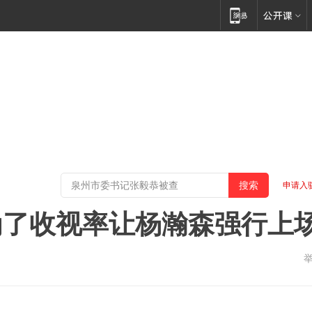
申请入
为了收视率让杨瀚森强行上