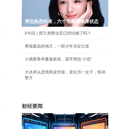
周也热恋结束，六个字暴露单身状态
E句话 | 荷兰弟赞达亚已经结婚了吗？
离海最远的地方，一群少年决定出发
小酒窝客串董璇新戏，直呼周也“小也”
大冰承认恋情风波升级，牵扯另一女子，惊动
警方
财经要闻