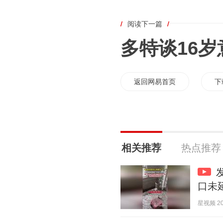
/
阅读下一篇
/
多特谈16
返回网易首页
下
相关推荐
热点推荐
口未
星视频 202