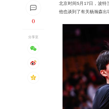
北京时间5月17日，波
他也谈到了有关
杨瀚森
出
0
分享至