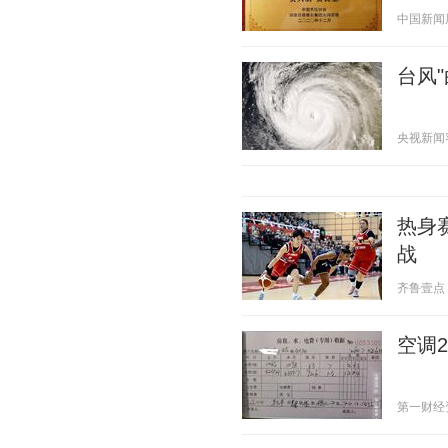
中国新闻周刊
台风
央视新闻客户
热身
战
齐鲁壹点 20
空调
第一财经资讯