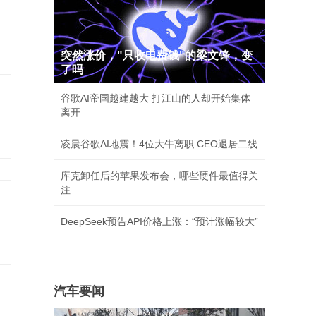
突然涨价，"只收电费钱"的梁文锋，变
了吗
谷歌AI帝国越建越大 打江山的人却开始集体
离开
凌晨谷歌AI地震！4位大牛离职 CEO退居二线
库克卸任后的苹果发布会，哪些硬件最值得关
注
DeepSeek预告API价格上涨：“预计涨幅较大”
汽车要闻