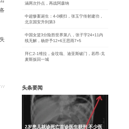
出
涵两次扑点，再战阿森纳
各
中超惨案诞生：4-0横扫，张玉宁传射建功，
北京国安升到第3
中国女篮3分险胜世界第八，张子宇24+11内
7失
线无解，杨舒予12+6王思雨7+5
拜仁2-1维拉，金玟哉、迪亚斯破门，若昂-戈
麦斯扳回一城
头条要闻
2岁患儿就诊死亡首诊医生获刑 不少医