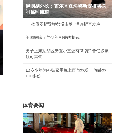
伊朗副外长：霍尔木兹海峡新安排将关
闭临时航道
“一枚俄罗斯导弹都没击落” 泽连斯基发声
美国解除了与伊朗相关的制裁
男子上海别墅区安置小三还有俩"家" 曾任多家
航司高管
13岁少年为补贴家用晚上夜市炒粉 一晚能炒
100多份
体育要闻