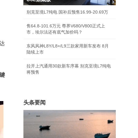
别克至境L7纯电 国补后预售16.99-20.69万
售64.8-101.6万元 尊界V680/V800正式上
市，埃尔法还有底气加价吗？
达
东风风神L8Y/L8+/L9三款家用新车发布 8月
陆续上市
拉开上汽通用30款新车序幕 别克至境L7纯电
将预售
键
头条要闻