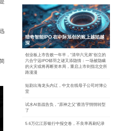
是
迅
猎奇智能IPO 在中际旭创的账上越陷越
深
创业板上市告败一年半，“清华六兄弟”创立的
简
六合宁远IPO铩羽之谜又添隐情：一场被隐瞒
的火灾或将再断资本局，重启上市剑指北交所
路漫漫
短剧出海龙头内讧，中文在线母子公司对簿公
堂
试水AI首战告负，“原神之父”蔡浩宇悄悄转型
了
5.6万亿江苏银行中报交卷，不良率再刷纪录