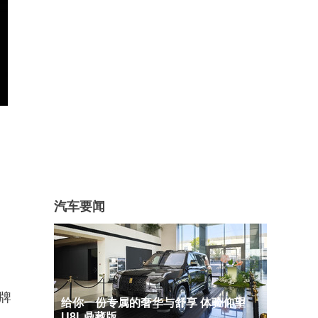
汽车要闻
牌
给你一份专属的奢华与舒享 体验仰望
U8L鼎藏版