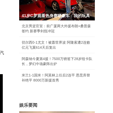
41岁C罗观看热身赛晒豪车：我的玩具
北京男篮官宣：前广厦两大外援布朗+桑普森
签约 新赛季剑指冲冠
切尔西0-1尤文！被轰世界波 阿隆索遭2连败
亿元飞翼614天后复出
汽
阿森纳今夏第4援！7500万镑签下28岁纽卡队
长，梦幻中场豪阵出炉
米兰1-1国米！阿莫林上任后2连平 恩昆库替
补绝平 8000万新援首秀
娱乐要闻