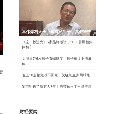
卓伟爆料天王巨星有私生子，真假难辨
《这一秒过火》6家品牌撤资，2026暑期档集
体翻车
女演员带6岁孩子看蜘蛛侠，孩子被泼不明液
体
是
晚上10点拍完戏不回家，关晓彤直奔网球场
邹市明瞒了所有人7年！冉莹颖根本不是主谋
财经要闻