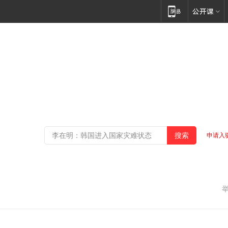
申请入
了