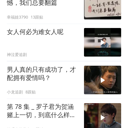
憾，我们总要翻篇
幸福娃3790
13跟贴
女人何必为难女人呢
神泣爱追剧
男人真的只有成功了，才
配拥有爱情吗？
小龙追剧
8跟贴
第 78 集 _ 罗子君为贺涵
赌上一切，到底什么样的
男人，能让一个女人不惜