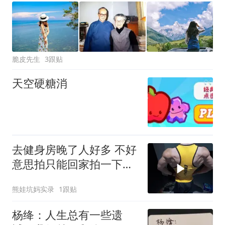
脆皮先生
3跟贴
天空硬糖消
去健身房晚了人好多 不好
意思拍只能回家拍一下新
衣服哈哈哈
熊娃坑妈实录
1跟贴
杨绛：人生总有一些遗