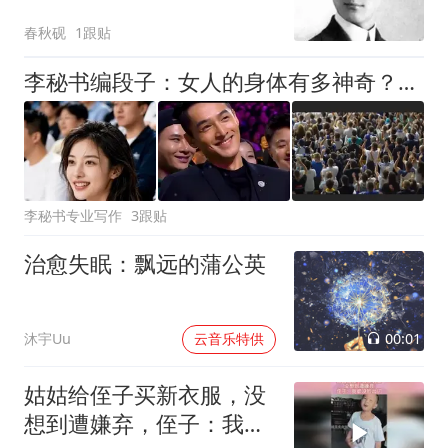
的是猫，与我何干
春秋砚
1跟贴
李秘书编段子：女人的身体有多神奇？你能说一下单身有多好吗？
李秘书专业写作
3跟贴
治愈失眠：飘远的蒲公英
00:01
沐宇Uu
云音乐特供
姑姑给侄子买新衣服，没
想到遭嫌弃，侄子：我都