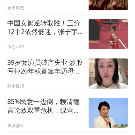
还说做得好
扬平说史
中国女篮逆转取胜！三分
12中2依然低迷，张子宇
23+13成大杀器
体坛小李
39岁女演员破产失业 炒股
亏掉20年积蓄靠年迈母亲
接济
鲁中晨报
85%民意一边倒，赖清德
言论致双重危机，绿营陷
困境
孤城落叶