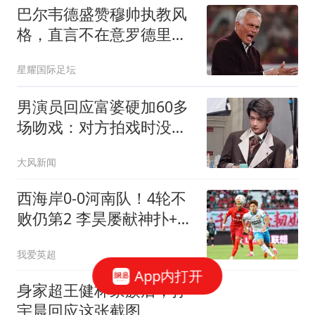
巴尔韦德盛赞穆帅执教风
格，直言不在意罗德里加
盟巴萨
星耀国际足坛
男演员回应富婆硬加60多
场吻戏：对方拍戏时没收
敛
大风新闻
西海岸0-0河南队！4轮不
败仍第2 李昊屡献神扑+逃
2次门柱 郑智染黄
我爱英超
App内打开
身家超王健林家族后，孙
宇晨回应这张截图