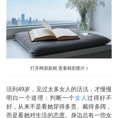
上海全力守护市民“菜篮子”
以军士兵把枪口对准中国记者
暑期研学游升温 在旅途中增长知识
猫咪过火把节被抹成黑猫
BLG经理辟谣Bin离队
曹颖儿子首次演长剧
总书记点赞的非遗苗绣焕发新生机
打开网易新闻 查看精彩图片
活到49岁，见过太多女人的活法，才慢慢
明白一个道理：判断一个
女人
过得好不
好，从来不是看她穿得多贵、戴得多阔，
而是看她对生活的态度。身边总有一些女