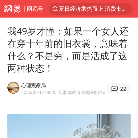
网易号
夏日经济乘热而上 消费市场向新而行
白海豚对华东华北影响会大于巴威
我49岁才懂：如果一个女人还
王传君 《披荆斩棘》
在穿十年前的旧衣裳，意味着
哈马斯称坚持加沙停火协议路线图
什么？不是穷，而是活成了这
于东来回应胖东来近25年老店年底关闭
两种状态！
独闯南太行的失联女生最后轨迹已确认
美将每月供乌爱国者拦截导弹
心理观察局
22
国足U17与阿森纳决赛取消 并列冠军
2026-05-17 08:35
·天津
·优质情感领域创作者
香港刷新1884年以来最高气温纪录
央视新主播李秋莹母校发文祝贺
上门女婿出轨女邻居多年被判重婚罪