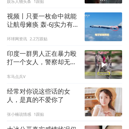
娱乐人物头条
1跟贴
拿自己的前途去冒险
视频丨只要一枚命中就能
让航母瘫痪 轰-6J实力有多
强？
环球网资讯
2.2万跟贴
印度一群男人正在暴力殴
打一个女人，警察却无力
阻止这样的事发生
车马点兵V
经常对你说这些话的女
人，是真的不爱你了
张小楠说情感
1跟贴