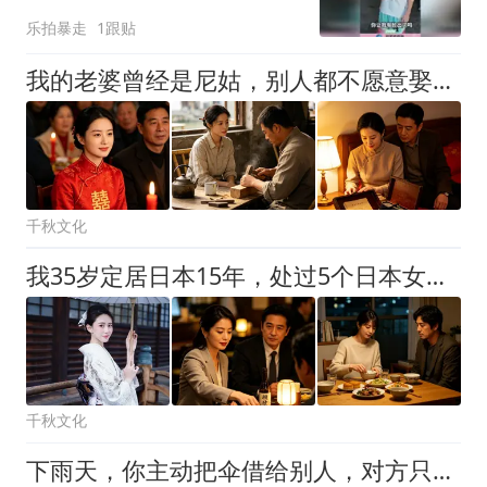
没脸出门！
乐拍暴走
1跟贴
我的老婆曾经是尼姑，别人都不愿意娶，新婚夜我才知道自己赚大了
千秋文化
我35岁定居日本15年，处过5个日本女人，温柔是假的，关门就冷脸
千秋文化
下雨天，你主动把伞借给别人，对方只会感谢你一次。但如果你说：“我这把伞有点小，咱俩一起撑吧。” 他会记住你的好很久