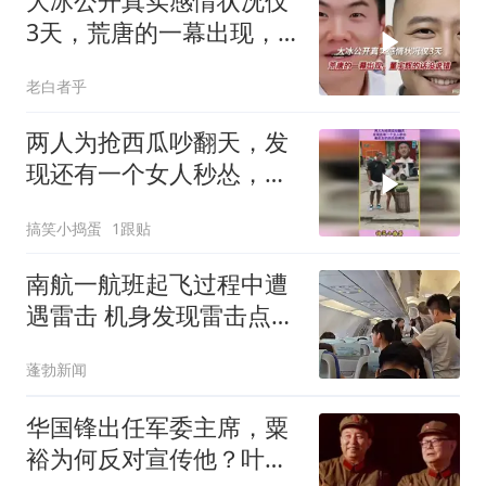
大冰公开真实感情状况仅
3天，荒唐的一幕出现，
董宇辉的话没说错
老白者乎
两人为抢西瓜吵翻天，发
现还有一个女人秒怂，最
后互扔西瓜超搞笑
搞笑小捣蛋
1跟贴
南航一航班起飞过程中遭
遇雷击 机身发现雷击点20
余处
蓬勃新闻
华国锋出任军委主席，粟
裕为何反对宣传他？叶帅