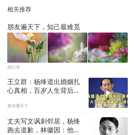
相关推荐
朋友遍天下，知己最难觅
四行书
王立群：杨绛道出婚姻扎
心真相，百岁人生背后藏
着什么通透？
喜光懂天下
丈夫写文讽刺邻居，杨绛
跑去道歉，林徽因：他写