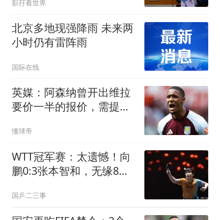
影孖看世界
北京多地现强降雨 未来两
小时仍有雷阵雨
国际在线
英媒：阿森纳曾开出维拉
要价一半的报价，需提高
对孔萨的报价
懂球帝
WTT冠军赛：太遗憾！向
鹏0:3张本智和，无缘8
强，国乒男单仅剩1人
国乒二三事