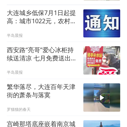
大连城乡低保7月1日起提
高：城市1022元，农村提
至855元、1022元
半岛晨报
西安路“亮哥”爱心冰柜持
续送清凉 七月免费送出超
15000瓶饮用水
半岛晨报
繁华落尽，大连百年天津
街的萧条与落寞
罗猫猫的春天
宫崎那塔底座嵌着南京城