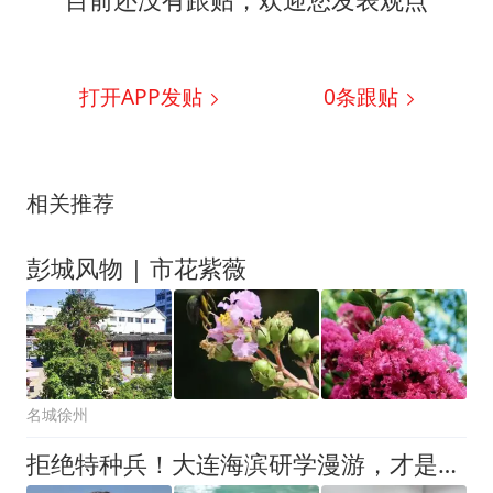
打开APP发贴
0
条跟贴
相关推荐
彭城风物 | 市花紫薇
名城徐州
拒绝特种兵！大连海滨研学漫游，才是暑假高质量遛娃的正确方式！