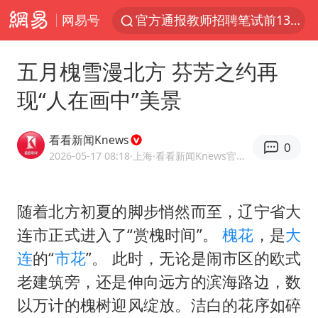
网易号
官方通报教师招聘笔试前13名被淘汰
河南撤回“领导带薪错峰休假”通知
五月槐雪漫北方 芬芳之约再
泰国枪击案凶手先杀祖父母后行凶
现“人在画中”美景
A股三大股指收涨
台风“白海豚”体型变大！环流面积接近13个浙江那么大
看看新闻Knews
0
宇树科技中一签需缴款7.54万元
2026-05-17 08:18
·上海
·看看新闻Knews官方网易号
泰国校园枪击案死亡人数升至7人
随着北方初夏的脚步悄然而至，辽宁省大
四川宜宾市高县发生4.9级地震
连市正式进入了“赏槐时间”。
槐花
，是
大
“立秋的第一杯奶茶”又爆单了
连
的“
市花
”。 此时，无论是闹市区的欧式
国防部：中国军队坚决反制任何闹海挑衅图谋
老建筑旁，还是伸向远方的滨海路边，数
台湾海峡南口北上船舶实施交通管制
以万计的槐树迎风绽放。洁白的花序如碎