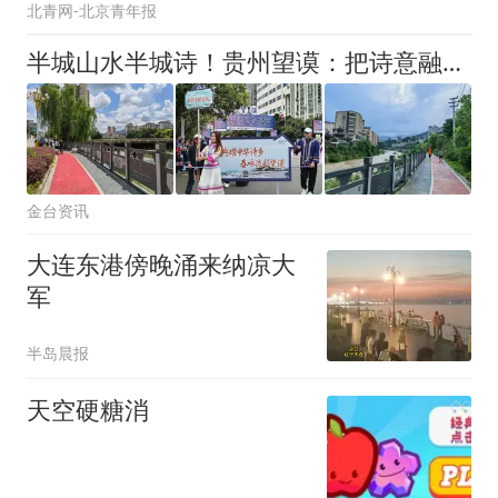
北青网-北京青年报
半城山水半城诗！贵州望谟：把诗意融进日常烟火里
金台资讯
大连东港傍晚涌来纳凉大
军
半岛晨报
天空硬糖消