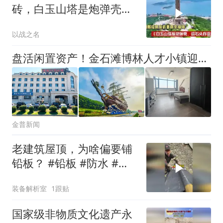
砖，白玉山塔是炮弹壳，
这石头咋来的
以战之名
盘活闲置资产！金石滩博林人才小镇迎来首批“新主人”
金普新闻
老建筑屋顶，为啥偏要铺
铅板？ #铅板 #防水 #屋
顶
装备解析室
1跟贴
国家级非物质文化遗产永