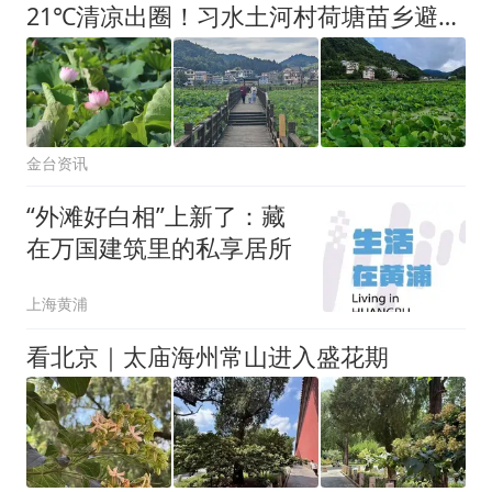
21℃清凉出圈！习水土河村荷塘苗乡避暑游持续火热
金台资讯
“外滩好白相”上新了：藏
在万国建筑里的私享居所
上海黄浦
看北京｜太庙海州常山进入盛花期