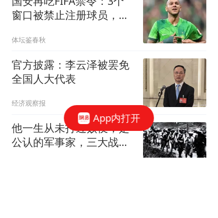
国安再吃FIFA禁令：3个
窗口被禁止注册球员，涉
事球员基本确定
体坛鉴春秋
官方披露：李云泽被罢免
全国人大代表
经济观察报
App内打开
他一生从未打过败仗，是
公认的军事家，三大战术
让日军吃尽苦头
云霄纪史观
韩国足协被指性贿赂裁判
涉及中国队比赛