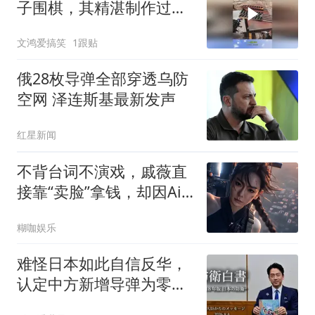
子围棋，其精湛制作过
程，技艺令人惊叹！
文鸿爱搞笑
1跟贴
俄28枚导弹全部穿透乌防
空网 泽连斯基最新发声
红星新闻
不背台词不演戏，戚薇直
接靠“卖脸”拿钱，却因Ai
短剧雷霆视角翻车了？
糊咖娱乐
难怪日本如此自信反华，
认定中方新增导弹为零，
五代机只有300架