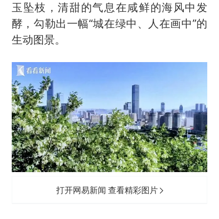
方程豹钛9新车申报
玉坠枝，清甜的气息在咸鲜的海风中发
瑞众保险员工爆料公司违规行为
酵，勾勒出一幅“城在绿中、人在画中”的
向鹏0-3不敌张本智和
生动图景。
命案逃犯躲进深山21年活得像野人
Meta重新支棱起来了吗
东方之约 相约未来
打开网易新闻 查看精彩图片