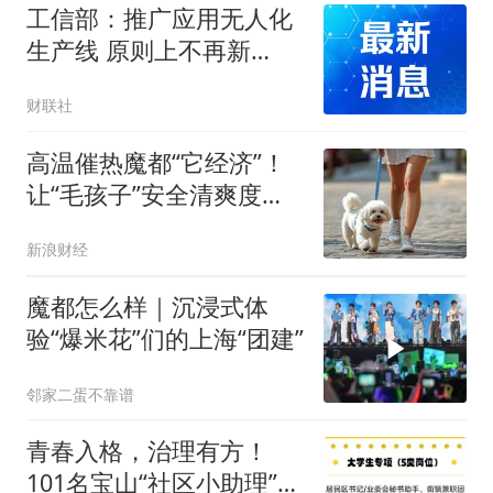
工信部：推广应用无人化
生产线 原则上不再新
建“一头多尾”、“多头一
财联社
尾”工业炸药生产线
高温催热魔都“它经济”！
让“毛孩子”安全清爽度盛
夏
新浪财经
魔都怎么样｜沉浸式体
验“爆米花”们的上海“团建”
邻家二蛋不靠谱
青春入格，治理有方！
101名宝山“社区小助理”上