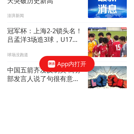
天突破历史新高
澎湃新闻
冠军杯：上海2-2锁头名！
吕孟洋3场造3球，U17国
足明晚半决赛战河床
球场没跑道
App内打开
中国五箭齐发反制美 商务
部发言人说了句很有意思
的话
现代快报
“模特新男友才27岁”话题
登热搜，63岁关之琳回
应：多谢各位挂念我的近
极目新闻