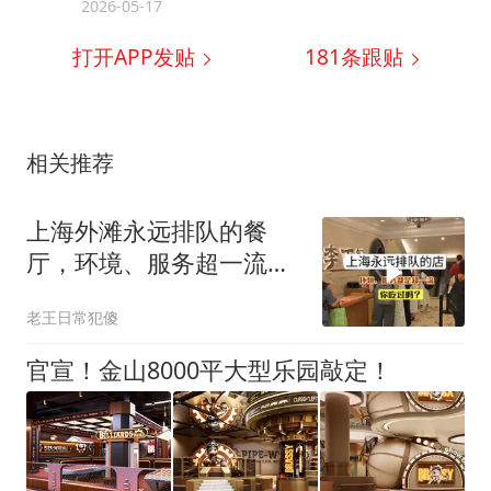
2026-05-17
打开APP发贴
181
条跟贴
相关推荐
上海外滩永远排队的餐
厅，环境、服务超一流，
你吃过吗？
老王日常犯傻
官宣！金山8000平大型乐园敲定！