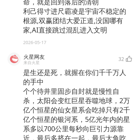
命，就是回到落后的清朝
利己得寸进尺霸凌是宇宙不稳定的
根源,双赢团结大爱正道,没国哪有
家,AI直接跳过混乱进入文明
2026-05-17
火星网友
32
来自火星
是生还是死，就握在你们千千万人
的手中
个个待井里固步自封就是慢性自
杀，太阳会变红巨星吞噬地球，2万
亿个恒星的仙女星系会吃掉只有2千
亿个恒星的银河系，5亿光年内的星
系多以700公里每秒向巨引力源靠
近，最后多挤在一起，最后大鱼吃