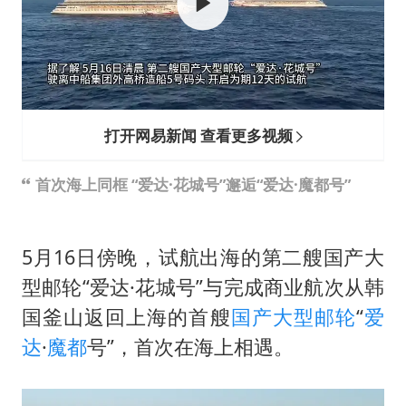
多地要求领导干部带头休假
中央气象台发布台风黄色预警
对话重庆地铁吐血女孩
中方回应日本广岛核爆81周年
打开网易新闻 查看更多视频
奋进开新局 实干挑大梁
首次海上同框 “爱达·花城号”邂逅“爱达·魔都号”
5月16日傍晚，试航出海的第二艘国产大
型邮轮“爱达·花城号”与完成商业航次从韩
国釜山返回上海的首艘
国产大型邮轮
“
爱
达
·
魔都
号”，首次在海上相遇。