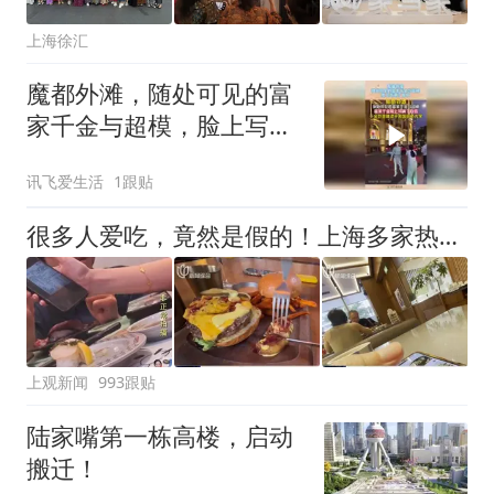
上海徐汇
魔都外滩，随处可见的富
家千金与超模，脸上写满
了自信！
讯飞爱生活
1跟贴
很多人爱吃，竟然是假的！上海多家热门餐饮店被曝光，网友热议
上观新闻
993跟贴
陆家嘴第一栋高楼，启动
搬迁！