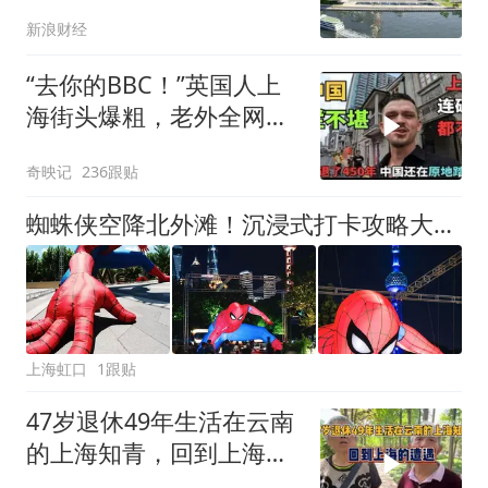
新浪财经
“去你的BBC！”英国人上
海街头爆粗，老外全网吵
翻！
奇映记
236跟贴
蜘蛛侠空降北外滩！沉浸式打卡攻略大公开
上海虹口
1跟贴
47岁退休49年生活在云南
的上海知青，回到上海的
遭遇了哪些？