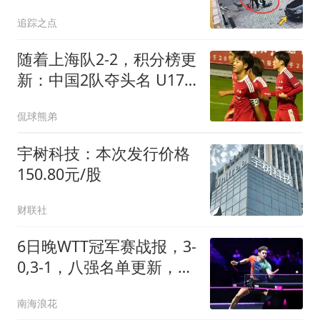
没用，后面事更大
追踪之点
随着上海队2-2，积分榜更
新：中国2队夺头名 U17
国足四强对手出炉
侃球熊弟
宇树科技：本次发行价格
150.80元/股
财联社
6日晚WTT冠军赛战报，3-
0,3-1，八强名单更新，中
日各1人
南海浪花