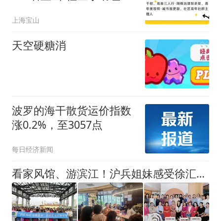
岗啦～
上海宝山
天空硬糖消
波罗的海干散货运价指数
涨0.2%，至3057点
每日经济新闻
看家风馆、游滨江！沪兵姐妹感受徐汇发展魅力