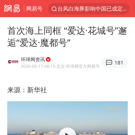
网易号
昆明石林火把节
胡塞武装袭扰红海航运行动升级
首次海上同框 “爱达·花城号”邂
我国编制完成新版全月地质图
逅“爱达·魔都号”
台风白海豚即将进入48小时警戒线
官方回应献血屋不让市民入内躲雨
环球网资讯
181
2026-05-17 08:15
·北京
·环球网官方网易号
郑国霖回应去景区上班被保安拦下
80后女柜员逆袭成4200亿银行副行长
来源：新华社
感觉全东北都在等7号
扎哈罗娃批广岛市长不提美国原子弹
女子利用漏洞0元薅走3000多件家电
关之琳否认与27岁模特的恋情