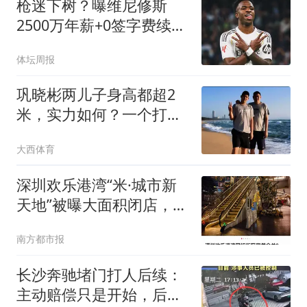
枪迷下树？曝维尼修斯
2500万年薪+0签字费续约
皇马
体坛周报
巩晓彬两儿子身高都超2
米，实力如何？一个打职
业，一个赴美留学
大西体育
深圳欢乐港湾“米·城市新
天地”被曝大面积闭店，记
者实探
南方都市报
长沙奔驰堵门打人后续：
主动赔偿只是开始，后悔