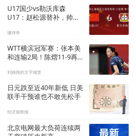
U17国少vs勒沃库森
U17：赵松源替补，帅惟
浩、孙臣曦首发
懂球帝
WTT横滨冠军赛：张本美
和连输2局！陈熠11-9再
胜，8强稳了？
刘姚尧的文字城堡
日元跌至近40年新低 日美
联手干预谁也不敢先松手
经济观察报
北京电网最大负荷连续两