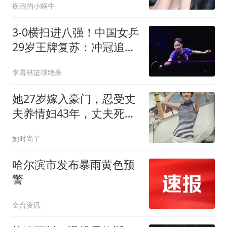
疾跑的小蜗牛
3-0横扫进八强！中国女乒
29岁王牌复苏：冲冠追赶
孙颖莎王曼昱？
李喜林篮球绝杀
她27岁嫁入豪门，忍受丈
夫养情妇43年，丈夫死后
独揽70亿遗产，情妇和私
她时尚丫
生子一分不给
哈尔滨市发布暴雨黄色预
警
金台资讯