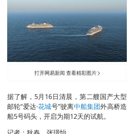
打开网易新闻 查看精彩图片
据了解，5月16日清晨，第二艘国产大型
邮轮“爱达·
花城
号”驶离
中船集团
外高桥造
船5号码头，开启为期12天的试航。
记者：狄春、张璟怡