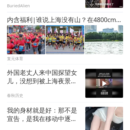
BuriedAlien
内含福利|谁说上海没有山？在4800cm的双子山脚下，解锁魔都最美4公里亲子跑！
复元体育
外国老丈人来中国探望女
儿，没想到被上海夜景看
哭，直呼这里是天堂
春秋历史
（3）
我的身材就是好：那不是
宣告，是我在移动中逐渐
确认的惯性轨迹