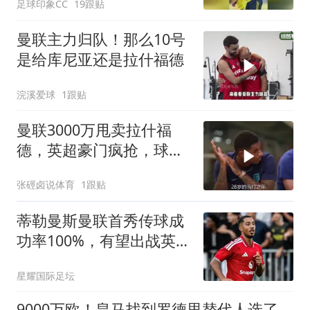
足球印象CC
19跟贴
曼联主力归队！那么10号
是给库尼亚还是拉什福德
浣溪爱球
1跟贴
曼联3000万甩卖拉什福
德，英超豪门疯抢，球迷
彻底炸锅
张硜卤说体育
1跟贴
蒂勒曼斯曼联首秀传球成
功率100%，有望出战英超
揭幕战
星耀国际足坛
9000万欧！皇马找到罗德里替代人选了，但买这个比罗德里还贵