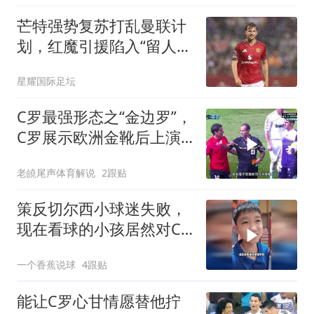
芒特强势复苏打乱曼联计
划，红魔引援陷入“留人还
是买人”的困局
星耀国际足坛
C罗最强形态之“金边罗”，
C罗展示欧洲金靴后上演
帽子戏法，本泽马梅开二
老皢尾声体育解说
2跟贴
度
策反切尔西小球迷失败，
现在看球的小孩居然对C
罗梅西无感了！
一个香蕉说球
4跟贴
能让C罗心甘情愿替他拧