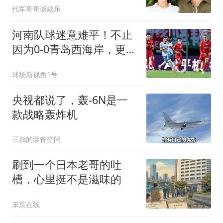
代军哥哥谈娱乐
河南队球迷意难平！不止
因为0-0青岛西海岸，更多
在于以下四点！
球场新视角1号
央视都说了，轰-6N是一
款战略轰炸机
三叔的装备空间
刷到一个日本老哥的吐
槽，心里挺不是滋味的
东京在线