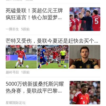
死磕曼联！英超亿元王牌
疯狂逼宫！铁心加盟梦剧
场
一隅非生
5跟贴
芒特又受伤，曼联今夏还是赶快去买个新中场吧
越岭寻踪
1跟贴
5000万镑新援桑托斯闪耀
热身赛，曼联战平巴黎却
折损芒特
星耀国际足坛