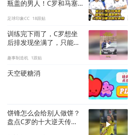
瓶盖的男人！C罗和马塞
洛的兄弟情！
足球印象CC
18跟贴
训练完下雨了，C罗想坐
后排发现坐满了，只能小
跑到副驾驶
趣事制造机
1跟贴
天空硬糖消
饼锋怎么会给别人做饼？
盘点C罗的十大逆天传
球！