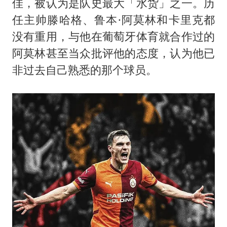
佳，被认为是队史最大「水货」之一。历
任主帅滕哈格、鲁本·阿莫林和
卡里克
都
没有重用，与他在葡萄牙体育就合作过的
阿莫林甚至当众批评他的态度，认为他已
非过去自己熟悉的那个球员。