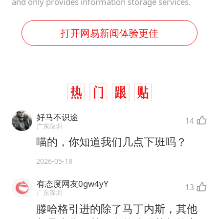
and only provides information storage services.
打开网易新闻体验更佳
好马不识途
14
广东深圳
喵的，你知道我们几点下班吗？
2026-05-18
有态度网友0gw4yY
13
广东深圳
滕哈格引进的除了马丁内斯，其他