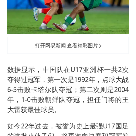
打开网易新闻 查看精彩图片
数据显示，中国队在U17亚洲杯一共2次
夺得过冠军，第一次是1992年，点球大战
6-5击败卡塔尔队夺冠；第二次则是2004
年，1-0击败朝鲜队夺冠，担任门将的王
大雷获最佳球员。
如今22年过去，被誉为史上最强U17国足
的这批小伙子们，将再次向决赛和冠军发