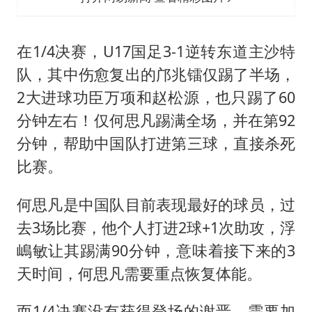
在1/4决赛，U17国足3-1逆转东道主沙特
队，其中伤愈复出的邝兆镭仅踢了半场，
2大进球功臣万项和赵松源，也只踢了60
分钟左右！仅何思凡踢满全场，并在第92
分钟，帮助中国队打进第三球，直接杀死
比赛。
何思凡是中国队目前表现最好的球员，过
去3场比赛，他个人打进2球+1次助攻，浮
嶋敏让其踢满90分钟，意味着接下来的3
天时间，何思凡需要重点恢复体能。
而1/4决赛没有获得登场的谢晋，需要加