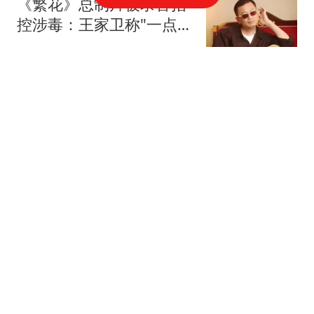
《繁花》总制片被录音指
控涉毒：王家卫称"一点够
了"
大风新闻
9岁男孩被巨浪卷走近48
小时 目击者：保安曾喊话
劝阻
大风新闻
国内车市"冰火两重天":5
万小车卖不动 40万以上的
抢购
中国新闻周刊
知名主持人被指出轨多年
生两子前妻怒告小三 法院