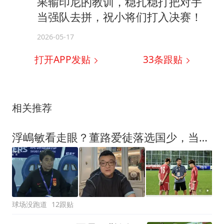
果输印尼的教训，稳扎稳打把对手
当强队去拼，祝小将们打入决赛！
2026-05-17
打开APP发贴
33
条跟贴
相关推荐
浮嶋敏看走眼？董路爱徒落选国少，当选明日之星助攻王：4场造4球
球场没跑道
12跟贴