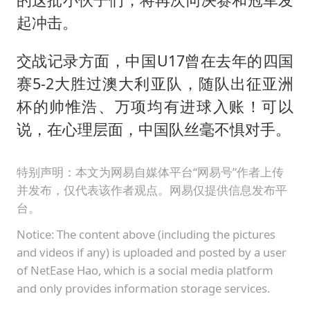
起冲击。
交战记录方面，中国U17曾在去年的四国
赛5-2大胜过澳大利亚队，随队出征亚洲
杯的帅惟浩、万项均有进球入账！可以
说，在心理层面，中国队丝毫不惧对手。
特别声明：本文为网易自媒体平台“网易号”作者上传
并发布，仅代表该作者观点。网易仅提供信息发布平
台。
Notice: The content above (including the pictures
and videos if any) is uploaded and posted by a user
of NetEase Hao, which is a social media platform
and only provides information storage services.