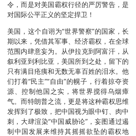
令，而是对美国霸权行径的严厉警告，是
对国际公平正义的坚定捍卫！
美国，这个自诩为“世界警察”的国家，长
期以来，凭借其军事、经济霸权，在全球
范围内肆意妄为。从伊拉克到阿富汗，从
叙利亚到利比亚，美国所到之处，留下的
只有满目疮痍和无数无辜百姓的泪水。他
们打着“民主”“自由”的幌子，行着掠夺资
源、控制他国之实，将世界搅得乌烟瘴
气。而特朗普之流，更是将这种霸权思维
发挥到了极致，把中国视为眼中钉、肉中
刺，大肆渲染“中国威胁论”，妄图通过遏
制中国发展来维持其摇摇欲坠的霸权地