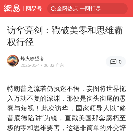
网易号
全网热点 一网打尽
访华亮剑：戳破美零和思维霸
权行径
烽火瞭望者
0
2026-05-17 06:32
·广东
特朗普之流若仍执迷不悟，妄图将世界拖
入万劫不复的深渊，那便是彻头彻尾的愚
蠢与短视！此次访华，国家领导人以“修
昔底德陷阱”为镜，直戳美国那套腐朽至
极的零和思维要害，这绝非简单的外交辞