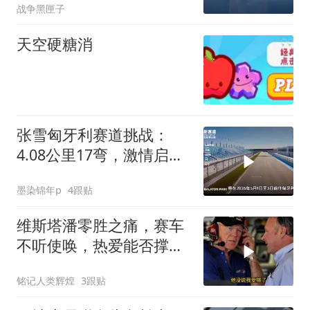
战争黑匣子
天空硬糖消
张雪匈牙利赛道挑战：
4.08公里17弯，激情启
航！
墨染锦年p
4跟贴
维斯塔潘零胜之痛，赛车
不听使唤，热爱能否撑过
寒冬
铭记人类辉煌
3跟贴