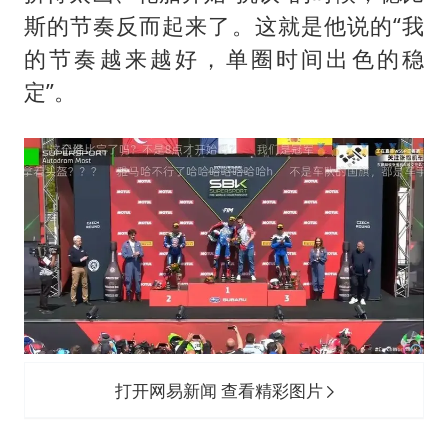
斯的节奏反而起来了。这就是他说的“我
的节奏越来越好，单圈时间出色的稳
定”。
打开网易新闻 查看精彩图片