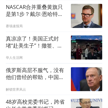
NASCAR合并重叠黄旗只
是第1步？戴尔·恩哈特：
大改还在后头
赛场速报局
真凉凉了！美国正式封
堵“赴美生子”！撤签、终
身禁入，连孩子美国籍都
华人生活网
要动！您支持吗？
俄罗斯高层不服气，没有
他们曾经的帮助，中国哪
有今天的辉煌？
解锁世界风云
48岁高校党委书记，跨省