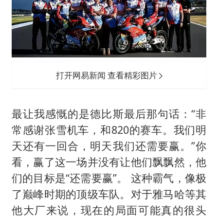
打开网易新闻 查看精彩图片
最让我感慨的是德比斯最后那句话：“非
常感谢张雪机车，和820的赛车。我们明
天还有一回合，明天我们还需要赢。”你
看，赢了这一场并没有让他们飘飘然，他
们的目标是“还需要赢”。 这种霸气，像极
了巅峰时期的顶级车队。对于雅马哈等其
他大厂来说，现在的局面可能真的很头