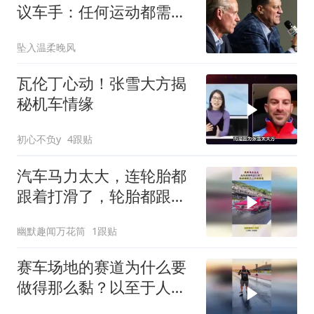
议车手：任何运动都需要
反派
坠入温柔晚风
瓦伦丁心动！张雪大方揭
秘机车情缘
初心不负y
4跟贴
汽车马力太大，连轮胎都
跟着打滑了，轮胎都跟不
上车轮转速！
幽默趣闻万花筒
1跟贴
赛车场地的赛道为什么要
做得那么黏？以至于人站
上去瞬间被粘住