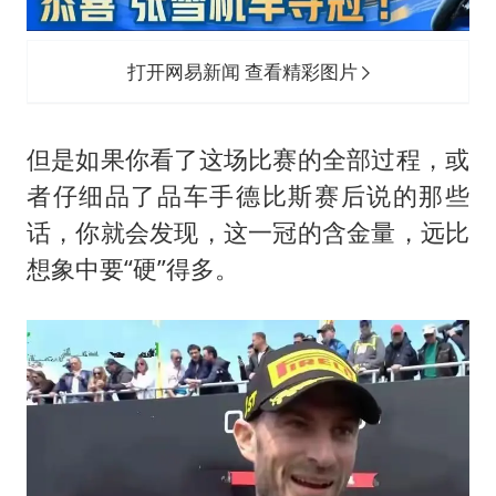
打开网易新闻 查看精彩图片
但是如果你看了这场比赛的全部过程，或
者仔细品了品车手德比斯赛后说的那些
话，你就会发现，这一冠的含金量，远比
想象中要“硬”得多。