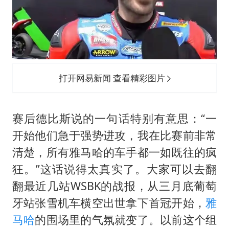
打开网易新闻 查看精彩图片
赛后德比斯说的一句话特别有意思：“一
开始他们急于强势进攻，我在比赛前非常
清楚，所有
雅马哈
的车手都一如既往的疯
狂。”这话说得太真实了。大家可以去翻
翻最近几站WSBK的战报，从三月底葡萄
牙站张雪机车横空出世拿下首冠开始，
雅
马哈
的围场里的气氛就变了。以前这个组