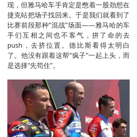
现，但雅马哈车手肯定是憋着一股劲想在
捷克站把场子找回来。于是我们就看到了
比赛前段那种“混战”场面——雅马哈的车
手们互相之间也不客气，拼了命的去
push，去挤位置。德比斯看得太明白
了。他没有跟着这帮“疯子”一起上头，而
是选择“先苟住”。