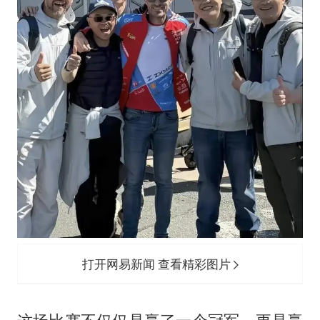
打开网易新闻 查看精彩图片