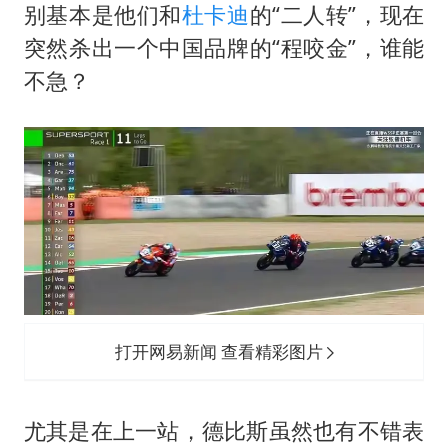
别基本是他们和
杜卡迪
的“二人转”，现在
突然杀出一个中国品牌的“程咬金”，谁能
不急？
打开网易新闻 查看精彩图片
尤其是在上一站，德比斯虽然也有不错表