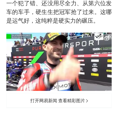
一个犯了错、还没用尽全力、从第六位发
车的车手，硬生生把冠军抢了过来。这哪
是运气好，这纯粹是硬实力的碾压。
打开网易新闻 查看精彩图片