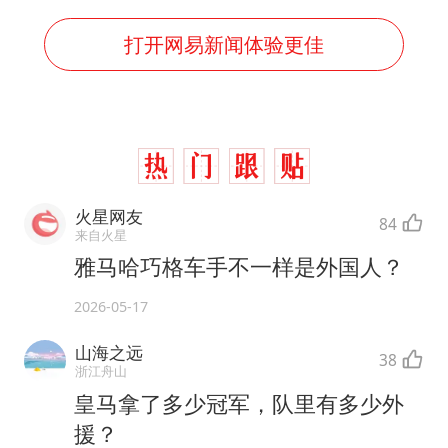
打开网易新闻体验更佳
火星网友
84
来自火星
雅马哈巧格车手不一样是外国人？
2026-05-17
山海之远
38
浙江舟山
皇马拿了多少冠军，队里有多少外
援？