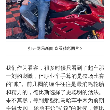
打开网易新闻 查看精彩图片
我们作为看客，很多时候只看到了超车那
一刻的刺激，但职业车手算的是整场比赛
的“账”。前几圈的缠斗往往是最消耗轮胎
和精力的，德比斯选择了更聪明的活法。
果不其然，等到那些雅马哈车手因为前期
拼得太凶、轮胎开始“抗议”的时候，德比