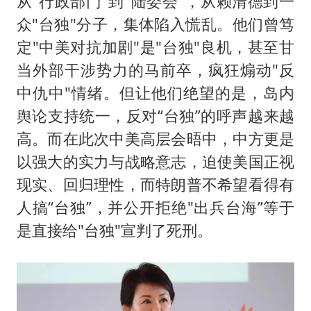
从"行政部门"到"陆委会"，从赖清德到一
众"台独"分子，集体陷入慌乱。他们曾笃
定"中美对抗加剧"是"台独"良机，甚至甘
当外部干涉势力的马前卒，疯狂煽动"反
中仇中"情绪。但让他们绝望的是，岛内
舆论支持统一，反对“台独”的呼声越来越
高。而在此次中美高层会晤中，中方更是
以强大的实力与战略意志，迫使美国正视
现实、回归理性，而特朗普不希望看得有
人搞“台独”，并公开拒绝"出兵台海”等于
是直接给"台独"宣判了死刑。