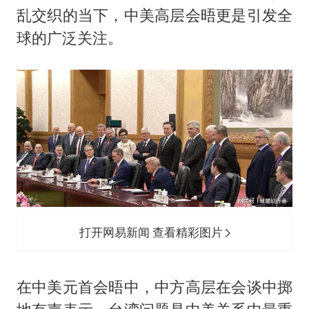
乱交织的当下，中美高层会晤更是引发全
球的广泛关注。
打开网易新闻 查看精彩图片
在中美元首会晤中，中方高层在会谈中掷