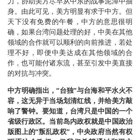
力，协助美方尽早从中东的战事泥潭中抽
身。由此可见，美方明显有求于中方。但
天下没有免费的午餐，中方的意思很明
确，如果台湾问题处理的好，中美在其他
领域的合作就可以顺利的向前推进，若处
理不好，即便中美达成在其他领域的合
作，也可能付诸东流，甚至引发中美直接
的对抗与冲突。
中方明确指出，“台独”与台海和平水火不
容，这无异于当场划清红线，并给美方敲
响了警钟。要知道，台湾只是中国的一个
省级行政区。当前岛内政权就是中国政治
版图上的“叛乱政权”，中央政府当然有权