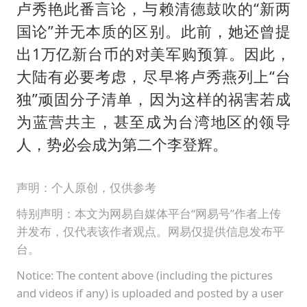
卢秀艳此番言论，与赖清德鼓吹的“新两
国论”并无本质的区别。此前，她还曾提
出1万亿新台币的对美军购预算。因此，
大陆有必要考虑，尽早将卢秀燕列上“台
独”顽固分子清单，因为这样的祸害若成
为蓝营共主，甚至成为台湾地区的领导
人，势必会成为第二个李登辉。
声明：个人原创，仅供参考
特别声明：本文为网易自媒体平台“网易号”作者上传
并发布，仅代表该作者观点。网易仅提供信息发布平
台。
Notice: The content above (including the pictures
and videos if any) is uploaded and posted by a user