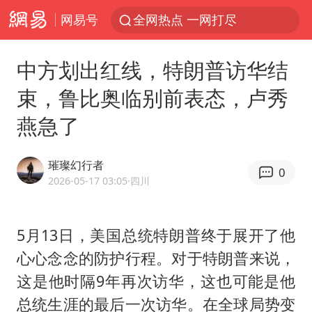
网易号
全网热点 一网打尽
中方划出红线，特朗普访华结
束，鲁比奥临别前表态，卢秀
燕急了
璀璨幻行者
0
2026-05-17 03:05
·四川
5月13日，美国总统特朗普终于展开了他
心心念念的防护行程。对于特朗普来说，
这是他时隔9年再次访华，这也可能是他
总统生涯的最后一次访华。在全球局势变