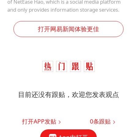
of NetEase Hao, which is a social media platform
and only provides information storage services.
打开网易新闻体验更佳
目前还没有跟贴，欢迎您发表观点
打开APP发贴
0
条跟贴