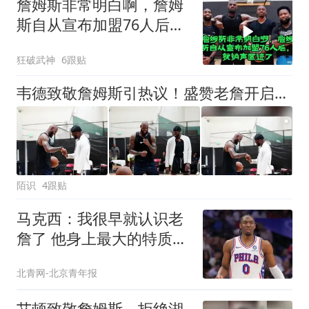
詹姆斯非常明白啊，詹姆
斯自从宣布加盟76人后，
就销声匿迹了
狂破武神
6跟贴
韦德致敬詹姆斯引热议！盛赞老詹开启第24年 老詹：兄弟，永远爱
陌识
4跟贴
马克西：我很早就认识老
詹了 他身上最大的特质就
是谦逊
北青网-北京青年报
艾顿致敬詹姆斯，拒绝湖