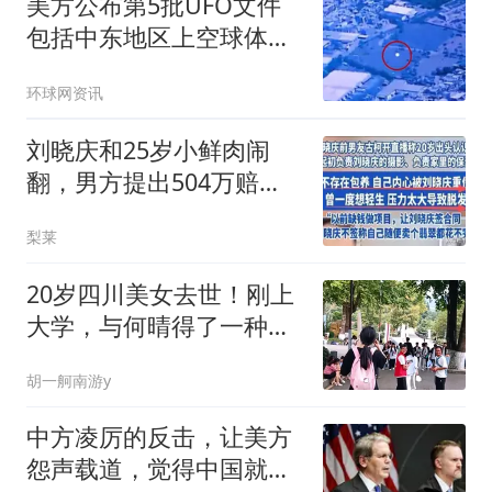
美方公布第5批UFO文件
包括中东地区上空球体有
关视频
环球网资讯
刘晓庆和25岁小鲜肉闹
翻，男方提出504万赔
偿，为啥没人支持？
梨莱
20岁四川美女去世！刚上
大学，与何晴得了一种
病，家里有钱也无用
胡一舸南游y
中方凌厉的反击，让美方
怨声载道，觉得中国就