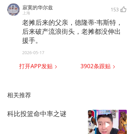
寂寞的华尔兹
153
上海
老摊后来的父亲，德隆蒂·韦斯特，
后来破产流浪街头，老摊都没伸出
援手。
2026-05-17
打开APP发贴
3902
条跟贴
相关推荐
科比投篮命中率之谜