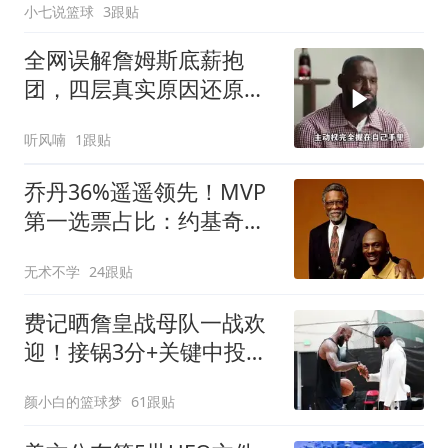
小七说篮球
3跟贴
全网误解詹姆斯底薪抱
团，四层真实原因还原加
盟费城全过程
听风喃
1跟贴
乔丹36%遥遥领先！MVP
第一选票占比：约基奇
27%，詹姆斯不到20%
无术不学
24跟贴
费记晒詹皇战母队一战欢
迎！接锅3分+关键中投
+抢断绝杀 41岁仍统治
颜小白的篮球梦
61跟贴