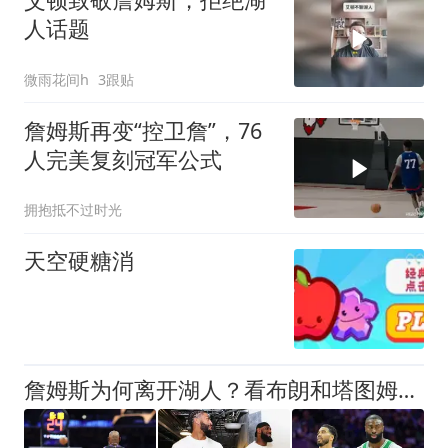
人话题
微雨花间h
3跟贴
詹姆斯再变“控卫詹”，76
人完美复刻冠军公式
拥抱抵不过时光
天空硬糖消
詹姆斯为何离开湖人？看布朗和塔图姆就懂了，东契奇并非韦德浓眉