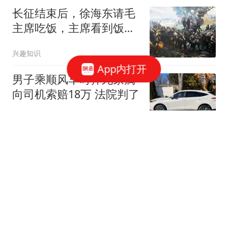
长征结束后，徐海东请毛
主席吃饭，主席看到饭
菜：你们日子很阔嘛
兴趣知识
App内打开
男子乘顺风车时猝死家属
向司机索赔18万 法院判了
封面新闻
48岁冯坤近况曝光！12年
前嫁给泰国教练生下一
子，婚姻生活很幸福
代军哥哥谈娱乐
害怕被人看出损失，印军
开始PS“阵风”战机，掩耳