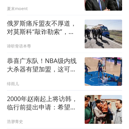
该“打不还手”
夏末moent
俄罗斯痛斥盟友不厚道，
对莫斯科“敲诈勒索”，不
把老大哥当回事
谛听骨语本尊
恭喜广东队！NBA级内线
大杀器有望加盟，这可是
五号位的理想答案
绯雨儿
2000年赵南起上将访韩，
临行前提出申请：希望回
韩国老家探亲
浩渺青史