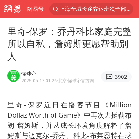
网易号
上海全域长途客运班次全部停运
《披荆斩棘2026》阵容官宣
里奇-保罗：乔丹科比家庭完整
国足U17与阿森纳决赛取消 并列冠军
所以自私，詹姆斯更愿帮助别
王艺迪无缘横滨赛决赛
人
上门女婿出轨女邻居多年被判重婚罪
以军士兵把枪口对准中国记者
懂球帝
3902
王艺迪2-4不敌张本美和止步4强
2026-05-17 01:26
·北京
·懂球帝官方网易号
泰男团前成员失踪遗体在湄南河发现
2025年小学教师减少13.19万
里奇-保罗近日在播客节目《Million
Dollaz Worth of Game》中再次力挺勒布
浙江海域将现5到8米巨浪到狂浪
朗-詹姆斯，并从成长环境角度解释了詹
于东来直播和胖东来核心团队开会
姆斯与迈克尔-乔丹、科比-布莱恩特在球