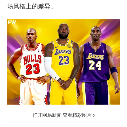
上海大部迎大暴雨
场风格上的差异。
《龙餐馆》 冲奖
于东来回应胖东来近25年老店年底关闭
笔试第一被劝弃考涉事副校长被撤职
奋力开创中国式现代化建设新局面
打开网易新闻 查看精彩图片