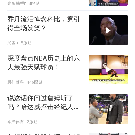
光影捕手r
3跟贴
乔丹流泪悼念科比，竟引
得全场发笑？
尺素a
3跟贴
深度盘点NBA历史上的六
大最强天赋球员！
最佳菜鸟
446跟贴
说这话你问过詹姆斯了
吗？哈达威抨击经纪人里
奇·保罗
本泽体育
2跟贴