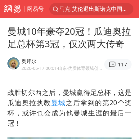
网易号
日本发布排名：“中国第一，美日德韩英法居后”
央视新主播李秋莹孙亚鹏亮相
曼城10年豪夺20冠！瓜迪奥拉
情侣平潭拍日出坠崖1死1伤
足总杯第3冠，仅次两大传奇
大V：马科斯把路走绝了
白海豚将正面袭击贯穿浙江
奥拜尔
117
2026-05-17 00:01
·山东
·优质体育领域创作者
购飞机票7分钟后退票被扣2022元
杭州全市有序停课
战胜切尔西之后，曼城赢得足总杯，这是
陈思诚零点晒照为佟丽娅庆生
瓜迪奥拉执教
曼城
之后拿到的第20个奖
夏日经济乘“热”而上 消费市场向“新”而行
杯，或许也会成为他曼城生涯的最后一
36岁男演员成景区NPC后人气爆棚
冠！
身体出现这几个信号可能是肝在求救