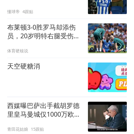
有回到曼联
懂球帝
4跟贴
布莱顿3-0胜罗马却添伤
员，20岁明特右腿受伤将
接受扫描
体育硬核说
天空硬糖消
西媒曝巴萨出手截胡罗德
里皇马曼城仅1000万欧差
价
青田花姑娘
15跟贴