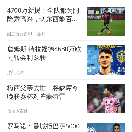
4700万新援：全队都为阿
隆索高兴，切尔西能否摆
脱英超第10？
甜度百分百21
4跟贴
詹姆斯·特拉福德4680万欧
元转会利兹联
浮萍足球
梅西父亲去世，将缺席今
晚联赛杯对阵蒙特雷
热血体育社
罗马诺：曼城拒巴萨5000