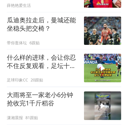
薛艳艳爱生活
瓜迪奥拉走后，曼城还能
坐稳头把交椅？
带你逛体坛
6跟贴
什么样的进球，会让你忍
不住反复观看，足坛十大
神仙球！
足球印象CC
20跟贴
大雨将至一家老小6分钟
抢收完1千斤稻谷
潇湘晨报
81跟贴