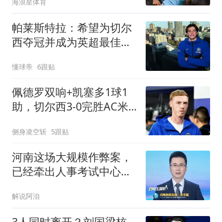
海浪星体育
帕莱斯特拉：希望为切尔
西夺冠并成为英超最佳后
卫
懂球帝
6跟贴
佩德罗双响+凯塞多1球1
助，切尔西3-0完胜AC米
兰，终结2连败
侧身凌空斩
5跟贴
河南这场大规模作弊案，
已经牵出人事考试中心主
管干部接受调查。
解说阿洎
3人同时离开？刘国梁核