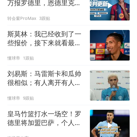
万报罗德里，恩德里克或
被迫租借离队
转会窗ProMax
3跟贴
斯莫林：我已经收到了一
些报价，接下来就看最终
会落脚在哪里
懂球帝
1跟贴
刘易斯：马雷斯卡和瓜帅
很相似；有人离开有人留
下这就是足球
懂球帝
9跟贴
皇马竹篮打水一场空！罗
德里将加盟巴萨，个人条
款已经全部谈妥！