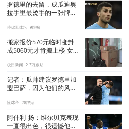
罗德里的去留，成瓜迪奥
拉手里最烫手的一张牌英
超和西甲之间的转会传
带你逛体坛
9跟贴
闻，向来是夏窗最抓眼球
的戏码
搬家报价570元临时变卦
成5060元才肯搬上楼 女子
傻眼
极目新闻
2.3万跟贴
记者：瓜帅建议罗德里加
盟巴萨，因为他们的风格
和曼城相似
懂球帝
28跟贴
阿什利-扬：维尔贝克表现
一直很出色，很遗憾他没