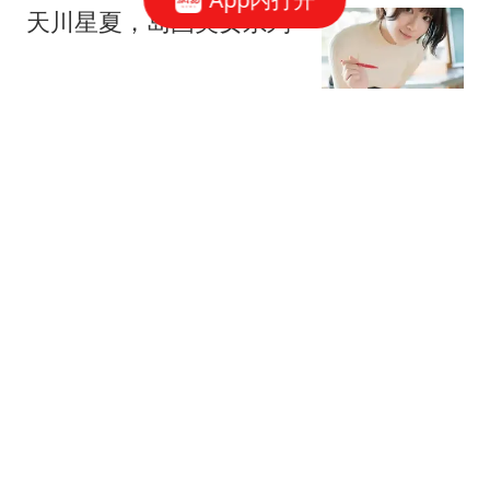
天川星夏，岛国美女系列
动物奇奇怪怪
沈腾新片半天仅1200万，
惨败！周星驰冠军稳了
小椰的奶奶
拿5700万顶薪，被绿军主
动抛弃，却让詹姆斯成功
完成了精准奔赴
老梁体育漫谈
美专家已发现：想要打败
中国，美国唯一机会，就