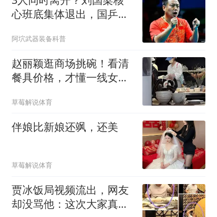
心班底集体退出，国乒管
理层迎来全新格局
阿坹武器装备科普
赵丽颖逛商场挑碗！看清
餐具价格，才懂一线女星
居家开销有多实在
草莓解说体育
伴娘比新娘还飒，还美
草莓解说体育
贾冰饭局视频流出，网友
却没骂他：这次大家真正