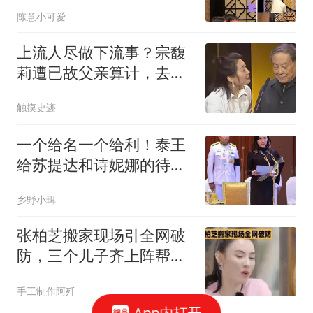
反感的是另一件事
陈意小可爱
上流人尽做下流事？宗馥
莉遭已故父亲算计，去世
2年还狠摆了一道
触摸史迹
一个给名一个给利！泰王
给苏提达和诗妮娜的待
遇，真爱是谁明摆着
乡野小珥
张柏芝搬家现场引全网破
防，三个儿子齐上阵帮忙
干活，七岁幼子举动实在
手工制作阿歼
太让人动容
App内打开