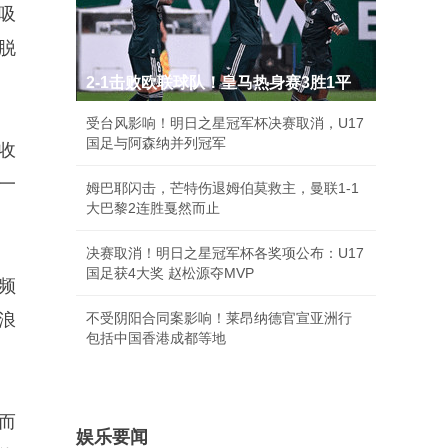
吸
脱
2-1击败欧联球队！皇马热身赛3胜1平
受台风影响！明日之星冠军杯决赛取消，U17
国足与阿森纳并列冠军
收
一
姆巴耶闪击，芒特伤退姆伯莫救主，曼联1-1
大巴黎2连胜戛然而止
决赛取消！明日之星冠军杯各奖项公布：U17
国足获4大奖 赵松源夺MVP
频
浪
不受阴阳合同案影响！莱昂纳德官宣亚洲行
包括中国香港成都等地
而
娱乐要闻