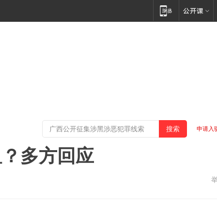
申请入
租？多方回应