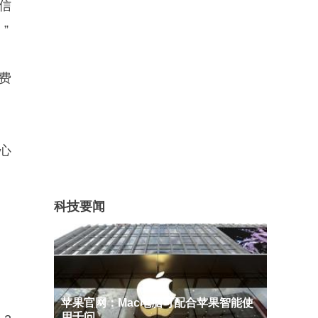
信
”
费
心
科技要闻
苹果官网：Mac电脑可配合苹果智能使
用千问