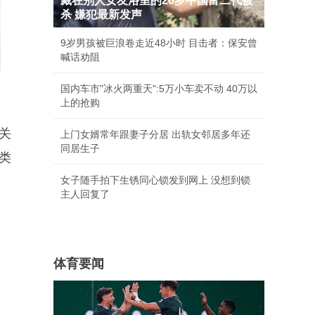
藏在别人女友浴室的20岁中国富二代被
杀 嫌犯最新发声
9岁男孩被巨浪卷走近48小时 目击者：保安曾
喊话劝阻
国内车市"冰火两重天":5万小车卖不动 40万以
上的抢购
关
上门女婿常年跟妻子分居 出轨女邻居多年还
同居生子
类
女子随手拍下生锈同心锁发到网上 没想到锁
主人回复了
体育要闻