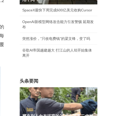
.2
SpaceX最快下周完成600亿美元收购Cursor
OpenAI新模型网络攻击能力引发警惕 延期发
的
布
每
突然涨价，"只收电费钱"的梁文锋，变了吗
覆
谷歌AI帝国越建越大 打江山的人却开始集体
离开
头条要闻