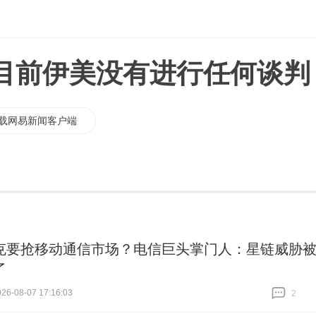
目前伊美没有进行任何谈判
载网易新闻客户端
克要抢移动通信市场？电信巨头掌门人：星链威胁
了
6-08-07 17:16:03
2
跟贴
2