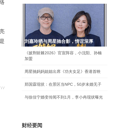
络
亮
是
刘嘉玲晒与周星驰合影，情谊深厚
《披荆斩棘2026》官宣阵容，小沈阳、孙楠
加盟
周星驰妈妈姐姐出席《功夫女足》香港首映
郑国霖现状：在景区当NPC，50岁未婚无子
与徐佳宁婚变传闻不到1月，李小冉现状曝光
财经要闻