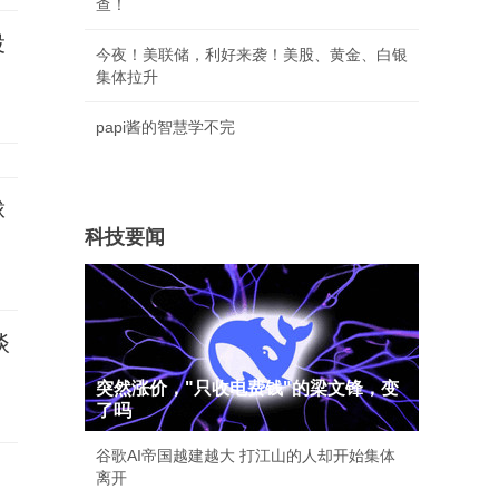
查！
投
今夜！美联储，利好来袭！美股、黄金、白银
集体拉升
papi酱的智慧学不完
球
科技要闻
谈
突然涨价，"只收电费钱"的梁文锋，变
了吗
谷歌AI帝国越建越大 打江山的人却开始集体
离开