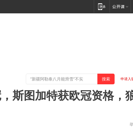
申请入
冠，斯图加特获欧冠资格，