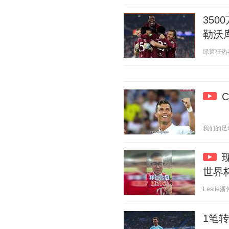
35
勒沃
绿茵狂热者 2
我们的足球记
世界杯
Leslie潘
1笔