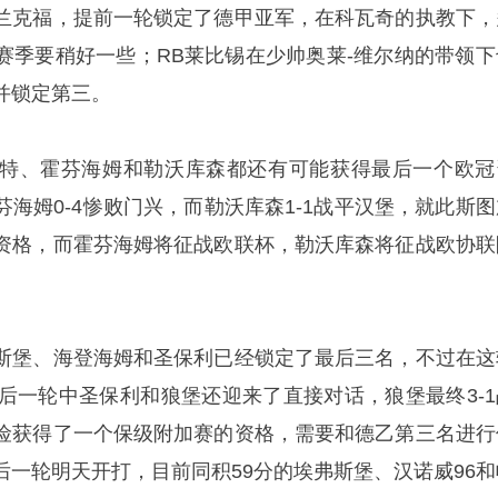
兰克福，提前一轮锁定了德甲亚军，在科瓦奇的执教下，
赛季要稍好一些；RB莱比锡在少帅奥莱-维尔纳的带领下
并锁定第三。
特、
霍芬海姆
和勒沃库森都还有可能获得最后一个欧冠
海姆0-4惨败门兴，而勒沃库森1-1战平汉堡，就此斯图
资格，而霍芬海姆将征战欧联杯，勒沃库森将征战欧协联
斯堡、海登海姆和
圣保利
已经锁定了最后三名，不过在这
最后一轮中圣保利和狼堡还迎来了直接对话，狼堡最终3-1
险获得了一个保级附加赛的资格，需要和德乙第三名进行
后一轮明天开打，目前同积59分的埃弗斯堡、汉诺威96和