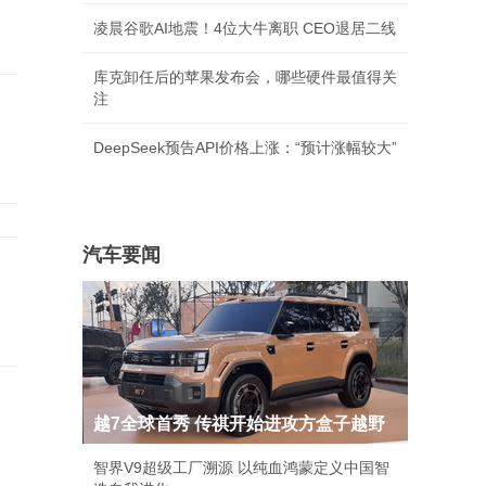
凌晨谷歌AI地震！4位大牛离职 CEO退居二线
库克卸任后的苹果发布会，哪些硬件最值得关
注
DeepSeek预告API价格上涨：“预计涨幅较大”
汽车要闻
人
越7全球首秀 传祺开始进攻方盒子越野
智界V9超级工厂溯源 以纯血鸿蒙定义中国智