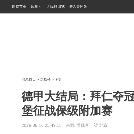
网易首页
应用
无障碍浏览
进入关怀版
网易首页
>
网易号
> 正文
德甲大结局：拜仁夺
堡征战保级附加赛
2026-05-16 23:49:13 来源:
懂球帝
北京