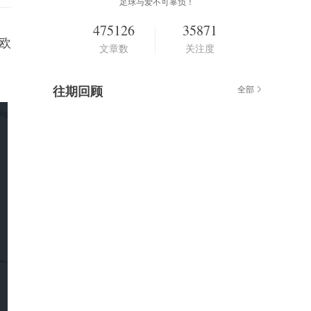
足球与爱不可辜负！
475126
35871
欧
文章数
关注度
往期回顾
全部