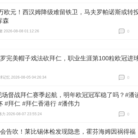
跟贴
0
00万欧元！西汉姆降级难留铁卫，马夫罗帕诺斯或转
库森
026-08-08 01:12:26
0
跟贴
0
C罗完美帽子戏法砍拜仁，职业生涯第100粒欧冠进
忆 2026-08-05 04:26:34
0
跟贴
0
现场督战拜仁赛季起航，明年欧冠冠军稳了吗？#潘
 #拜仁 #拜仁香港行 #潘伟力
伟力 2026-08-07 23:55:24
0
跟贴
0
转会告吹！莱比锡体检发现隐患，霍芬海姆因祸得福