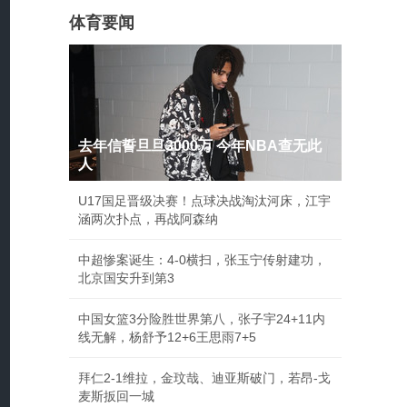
体育要闻
去年信誓旦旦3000万 今年NBA查无此
人
U17国足晋级决赛！点球决战淘汰河床，江宇
涵两次扑点，再战阿森纳
中超惨案诞生：4-0横扫，张玉宁传射建功，
北京国安升到第3
中国女篮3分险胜世界第八，张子宇24+11内
线无解，杨舒予12+6王思雨7+5
拜仁2-1维拉，金玟哉、迪亚斯破门，若昂-戈
麦斯扳回一城