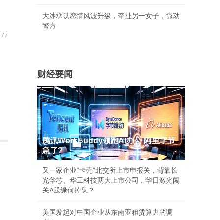
大冰承认恋情风波升级，牵扯另一女子，惊动
警方
财经要闻
腾讯WorkBuddy领跑AI办公 阿里字节
急了?
又一家企业“卡壳”北交所上市申报关，背靠长
帅
光华芯、华工科技两大上市公司，华日激光闯
关A股缘何掉队？
美国发起对中国企业从东南亚租赁算力的调