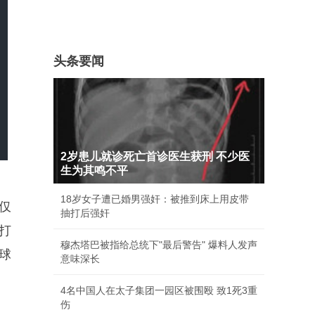
头条要闻
2岁患儿就诊死亡首诊医生获刑 不少医
生为其鸣不平
18岁女子遭已婚男强奸：被推到床上用皮带
仅
抽打后强奸
打
穆杰塔巴被指给总统下"最后警告" 爆料人发声
球
意味深长
4名中国人在太子集团一园区被围殴 致1死3重
伤