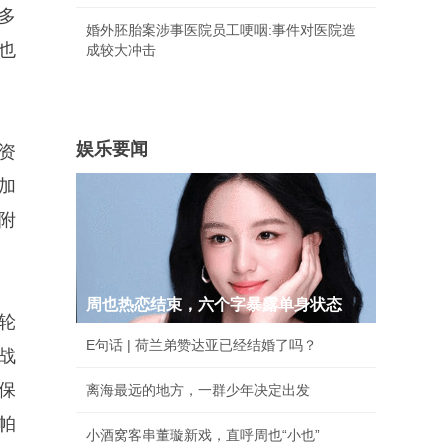
多
婚外胚胎案涉事医院员工哽咽:事件对医院造
也
成较大冲击
娱乐要闻
资
加
附
周也热恋结束，六个字暴露单身状态
轮
E句话 | 荷兰弟赞达亚已经结婚了吗？
战
保
离海最远的地方，一群少年决定出发
帕
小酒窝客串董璇新戏，直呼周也“小也”