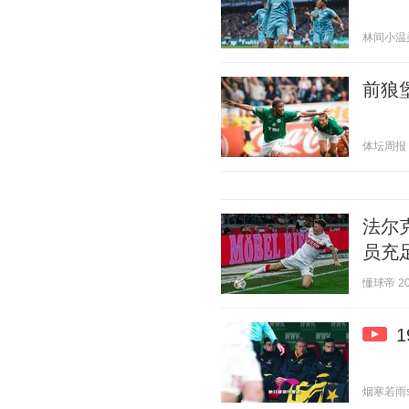
林间小温柔 2
前狼
体坛周报 20
法尔
员充
懂球帝 202
烟寒若雨s 2