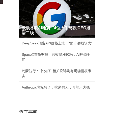
凌晨谷歌AI地震！4位大牛离职 CEO退
居二线
DeepSeek预告API价格上涨：“预计涨幅较大”
SpaceX首份财报：营收暴涨92%，AI狂烧千
亿
鸿蒙智行："竹知了"相关投诉均有明确侵权事
实
Anthropic老板急了：挖来的人，可能只为钱
汽车要闻