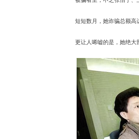
被骗者里，不乏张怡宁、
短短数月，她诈骗总额高
更让人唏嘘的是，她绝大