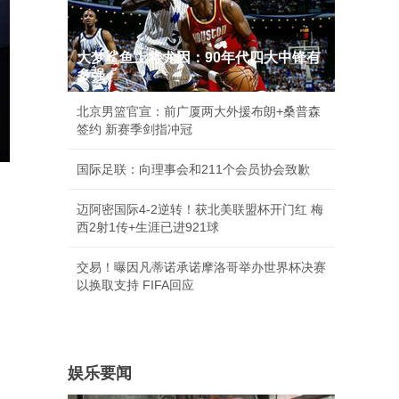
大梦鲨鱼上将尤因：90年代四大中锋有
多强
北京男篮官宣：前广厦两大外援布朗+桑普森
签约 新赛季剑指冲冠
国际足联：向理事会和211个会员协会致歉
迈阿密国际4-2逆转！获北美联盟杯开门红 梅
西2射1传+生涯已进921球
交易！曝因凡蒂诺承诺摩洛哥举办世界杯决赛
以换取支持 FIFA回应
娱乐要闻