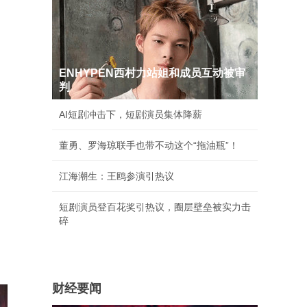
ENHYPEN西村力站姐和成员互动被审
判
AI短剧冲击下，短剧演员集体降薪
董勇、罗海琼联手也带不动这个“拖油瓶”！
江海潮生：王鸥参演引热议
短剧演员登百花奖引热议，圈层壁垒被实力击
碎
财经要闻