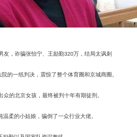
男友，诈骗
张怡宁
、王励勤320万，结局太讽刺
区法院的一纸判决，震惊了整个体育圈和京城商圈。
挑出众的北京女孩，最终被判十年有期徒刑。
纯温柔的小姑娘，骗倒了一众行业大佬。