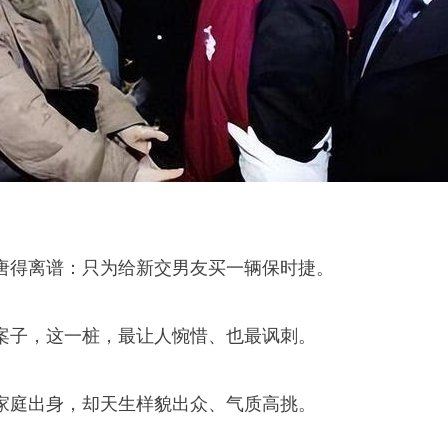
唐得离谱：只为给新交男友买一辆保时捷。
案子，这一桩，最让人惋惜、也最讽刺。
家庭出身，却天生样貌出众、气质高挑。