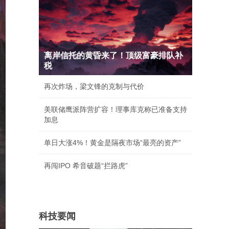
离岸信托的黄昏来了！顶级富豪排队补
税
再次炸场，梁文锋的克制与代价
美联储鹰派阵营扩容！理事库克称已准备支持
加息
单日大涨4%！黄金是隔夜市场“最亮的资产”
再闯IPO 希音破题“拦路虎”
科技要闻