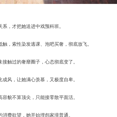
关系，才把她送进中戏预科班。
抵触，索性染发逃课、泡吧买奢，彻底放飞。
未接触过的奢靡圈子，心态彻底变了。
比成风，让她满心羡慕，又极度自卑。
高容貌不算顶尖，只能接零散平面活。
的消费欲望，她开始埋怨家境普通。