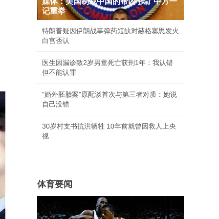
媒体：美国制裁中国的帮凶 挨了中方一
记重拳
特朗普疑因伊朗战事弹药短缺对赫格塞思发火
白宫否认
医生因漏诊致2岁男童死亡获刑1年：我认错
但不能认罪
"婚外胚胎案"原配谈首次与第三者对质：她说
自己没错
30岁村支书抗洪牺牲 10年前就曾因救人上央
视
体育要闻