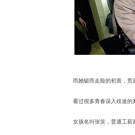
而她铤而走险的初衷，荒
看过很多青春误入歧途的
女孩名叫张笑，普通工薪