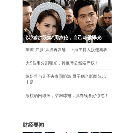
以为能“毁掉”周杰伦，自己却被曝光
陈璇“屈膝”风波再发酵，上海主持人接连离职
大S住宅分割曝光，具俊晔公然索产权！
陈妍希与儿子去泰国旅游 母子俩合影酷范儿
十足！
殷桃晒网球照，穿网球裙，肌肉线条好惊艳！
财经要闻