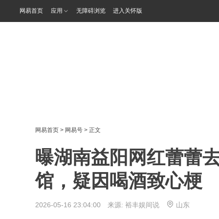
网易首页
应用
无障碍浏览
进入关怀版
网易首页
>
网易号
> 正文
曝湖南益阳网红蕾蕾去
馆，疑因喝酒致心梗
2026-05-16 23:04:00 来源:
裕丰娱间说
山东