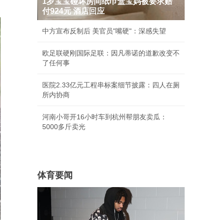
1岁宝宝碰坏房间纸巾盒宝妈被要求赔
付924元 酒店回应
中方宣布反制后 美官员"嘴硬"：深感失望
欧足联硬刚国际足联：因凡蒂诺的道歉改变不
了任何事
医院2.33亿元工程串标案细节披露：四人在厕
所内协商
河南小哥开16小时车到杭州帮朋友卖瓜：
5000多斤卖光
体育要闻