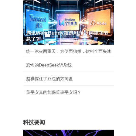
腾讯WorkBuddy领跑AI办公 阿里字节
急了?
统一冰火两重天：方便面独撑，饮料全面失速
恐怖的DeepSeek斩杀线
赵祺握住了豆包的方向盘
董平安真的能保董事平安吗？
科技要闻