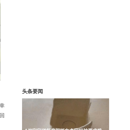
头条要闻
幸
回