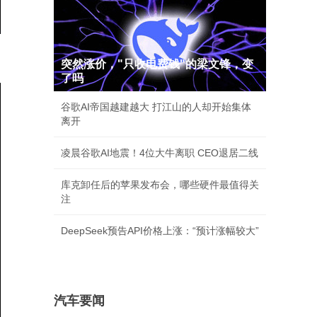
突然涨价，"只收电费钱"的梁文锋，变
了吗
谷歌AI帝国越建越大 打江山的人却开始集体
离开
凌晨谷歌AI地震！4位大牛离职 CEO退居二线
库克卸任后的苹果发布会，哪些硬件最值得关
注
DeepSeek预告API价格上涨：“预计涨幅较大”
汽车要闻