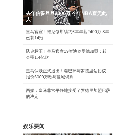
去年信誓旦旦3000万 今年NBA查无此
人
皇马官宣！维尼修斯续约6年年薪2400万 8年
已获14冠
队史标王！皇马官宣19岁迪奥曼德加盟：转
会费1.4亿欧
皇马认栽正式退出！曝巴萨与罗德里达协议
报价6000万欧与曼城谈判
西媒：皇马非常平静地接受了罗德里加盟巴萨
的决定
娱乐要闻