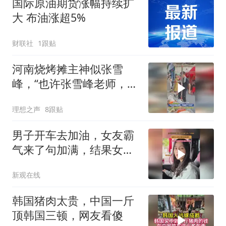
国际原油期货涨幅持续扩
大 布油涨超5%
财联社
1跟贴
河南烧烤摊主神似张雪
峰，“也许张雪峰老师，只
是换了个活法”
理想之声
8跟贴
男子开车去加油，女友霸
气来了句加满，结果女友
付完钱回来脸都垮了
新观在线
韩国猪肉太贵，中国一斤
顶韩国三顿，网友看傻