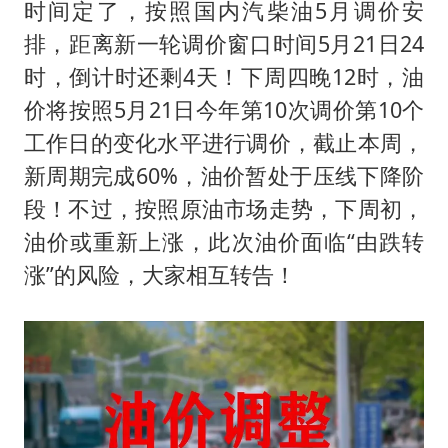
秋天的第一杯奶茶到底有多火
时间定了，按照国内汽柴油5月调价安
百花奖开幕式
排，距离新一轮调价窗口时间5月21日24
时，倒计时还剩4天！下周四晚12时，油
国防部：坚决反制任何闹海挑衅图谋
价将按照5月21日今年第10次调价第10个
东航：国内客票提前14天免费退改
工作日的变化水平进行调价，截止本周，
美股存储板块集体大跌
新周期完成60%，油价暂处于压线下降阶
胡彦斌获《歌手2026》歌王
段！不过，按照原油市场走势，下周初，
“今天得有40℃了吧 为啥还不预警”
油价或重新上涨，此次油价面临“由跌转
夯实基础开新局
涨”的风险，大家相互转告！