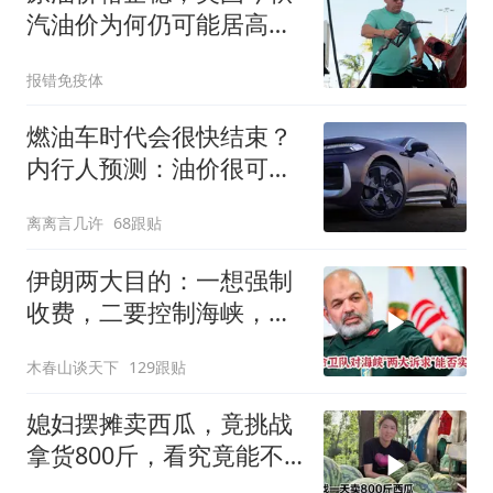
汽油价为何仍可能居高不
下？
报错免疫体
燃油车时代会很快结束？
内行人预测：油价很可能
是最后的关键！
离离言几许
68跟贴
伊朗两大目的：一想强制
收费，二要控制海峡，实
现不了就免谈？
木春山谈天下
129跟贴
媳妇摆摊卖西瓜，竟挑战
拿货800斤，看究竟能不
能卖完？