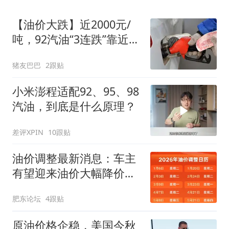
【油价大跌】近2000元/
吨，92汽油“3连跌”靠近“6
元时代”后“火箭”上涨，下
猪友巴巴
2跟贴
次8月14日调价，预跌350
元/吨！
小米澎程适配92、95、98
汽油，到底是什么原理？
差评XPIN
10跟贴
油价调整最新消息：车主
有望迎来油价大幅降价！
8月14日24时，预估下调
肥东论坛
4跟贴
幅度已从0.09元/升，扩大
至约0.3元/升！
原油价格企稳，美国今秋