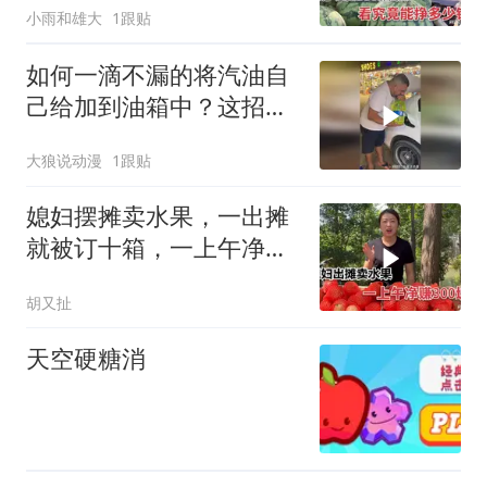
小雨和雄大
1跟贴
如何一滴不漏的将汽油自
己给加到油箱中？这招竟
然从来没见过！
大狼说动漫
1跟贴
媳妇摆摊卖水果，一出摊
就被订十箱，一上午净赚
300块钱
胡又扯
天空硬糖消