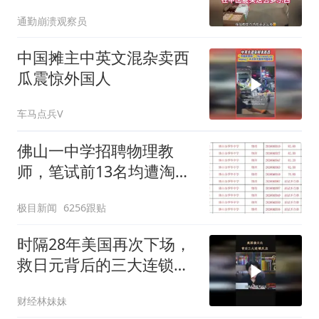
通勤崩溃观察员
中国摊主中英文混杂卖西
瓜震惊外国人
车马点兵V
佛山一中学招聘物理教
师，笔试前13名均遭淘
汰？教育局：已叫停招
极目新闻
6256跟贴
聘，成立调查组全面核查
时隔28年美国再次下场，
救日元背后的三大连锁反
应
财经林妹妹