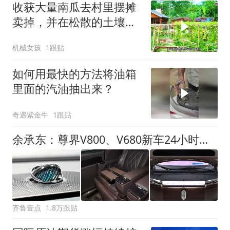
收获大量南瓜去村里摆摊
卖掉，并在松散的土壤中
种植生姜
机械女孩
1跟贴
如何用最快的方法将油箱
里面的汽油抽出来？
奇遇紫金牛
1跟贴
余承东：尊界V800、V680新车24小时大定突破3500台
齐鲁壹点
1.8万跟贴