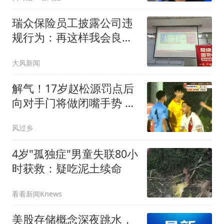
瑞众保险员工披露公司违
规行为：再这样我会良心
不安
大风新闻
解气！17岁赵松源罚点后
向对手门将做闭嘴手势 此
前失点后被其挑衅
风过乡
4岁"孤独症"男童失联80小
时获救：疑吃泥土续命
看看新闻Knews
美股存储概念深夜跳水，