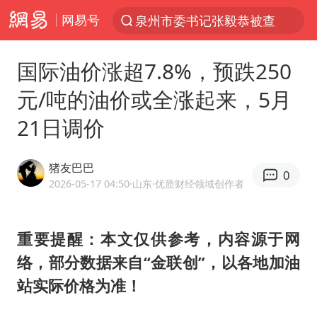
网易号
泉州市委书记张毅恭被查
“电影+”如何激发千亿级消费新活力？
国际油价涨超7.8%，预跌250
台风白海豚已进入24小时警戒线
元/吨的油价或全涨起来，5月
全球首个长时储能一体化产业园量产
21日调价
陈垣宇0-3张禹珍 国乒男单全军覆没
中巨芯：上半年归母净利润1405.77万元
猪友巴巴
0
四川宜宾市高县4.9级地震致1人死亡
2026-05-17 04:50
·山东
·优质财经领域创作者
中国女篮70-67险胜尼日利亚女篮
名创优品回应女子吐槽内裤质量差
重要提醒：本文仅供参考，内容源于网
络，部分数据来自“金联创”，以各地加油
上海：台风白海豚或将带来龙卷风
站实际价格为准！
出口禁令驱动有色板块大涨