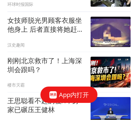
环球时报国际
女技师脱光男顾客衣服坐
他身上 后者直接将她赶了
下去
汉史趣闻
刚刚北京救市了！上海深
圳会跟吗？
楼市灭霸
App内打开
王思聪看不起的傻X，身
家已碾压王健林
首席品牌评论