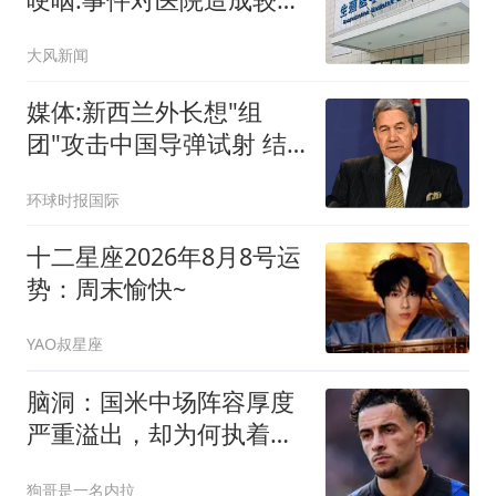
冲击
大风新闻
媒体:新西兰外长想"组
团"攻击中国导弹试射 结
果被打脸
环球时报国际
十二星座2026年8月8号运
势：周末愉快~
YAO叔星座
脑洞：国米中场阵容厚度
严重溢出，却为何执着于
利物浦琼斯？
狗哥是一名内拉