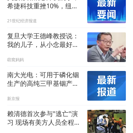
希捷科技重挫10%，纽约
黄金站上4400美元
21世纪经济报道
复旦大学王德峰教授说：
我的儿子，从小念最好的
幼儿园，最好的小学，最
窈窕妈妈
好的中学，最后却只上了
二本
南大光电：可用于磷化铟
生产的高纯三甲基铟产能
目前约为2吨/年
新京报
赖清德首次参与"逃亡"演
习 现场有美方人员全程观
察