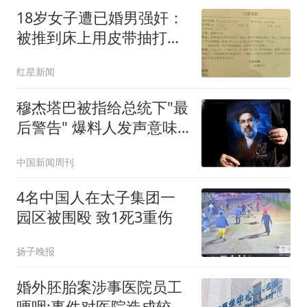
18岁女子遭已婚男强奸：
被推到床上用皮带抽打后
强奸
红星新闻
穆杰塔巴被指给总统下"最
后警告" 爆料人发声意味
深长
中国新闻周刊
4名中国人在太子集团一
园区被围殴 致1死3重伤
扬子晚报
婚外胚胎案涉事医院员工
哽咽:事件对医院造成较大