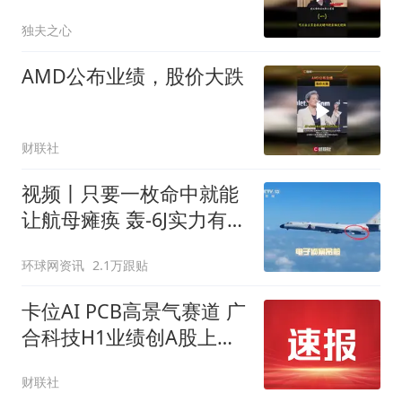
独夫之心
AMD公布业绩，股价大跌
财联社
视频丨只要一枚命中就能
让航母瘫痪 轰-6J实力有多
强？
环球网资讯
2.1万跟贴
卡位AI PCB高景气赛道 广
合科技H1业绩创A股上市
以来同期新高
财联社