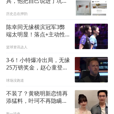
具，他把自己说进了坑
里，被网友举报台独
历史总在押韵
陈幸同无缘横滨冠军3弊
端太明显！落点+主动性
+接发都成问题！
篮球资讯达人
3-6！小特爆冷出局，无缘
25万镑奖金，赵心童登顶
世界第1条件出炉
球场没跑道
不装了？黄晓明新恋情再
添猛料，叶珂不再隐瞒，
自曝生女分手原因
新一说史