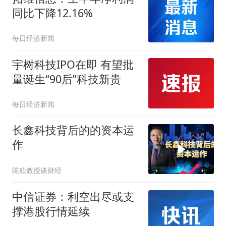
同比下降12.16%
每日经济新闻
宇树科技IPO在即 有望批
量诞生“90后”科技新贵
每日经济新闻
长鑫科技背后的的资本运
作
陈欣教授谈财经
中信证券：利空出尽或支
撑港股行情延续