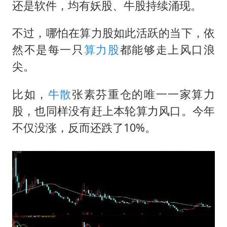
构建更高水平的全民健身公共服务体系
还是软件，均有妖股、牛股持续涌现。
云南一男子胃中取出180颗铁钉
不过，哪怕在算力股如此活跃的当下，依
景区回应“麦积山石窟看完需2000元”
然不是每一只
算力股
都能够走上风口浪
曹颖儿子首次演长剧
尖。
以军士兵把枪口对准中国记者
比如，
牛散
张素芬
重仓的唯一一家算力
奋力开创中国式现代化建设新局面
股，也同样没有赶上本轮算力风口。今年
不仅没涨，反而还跌了10%。