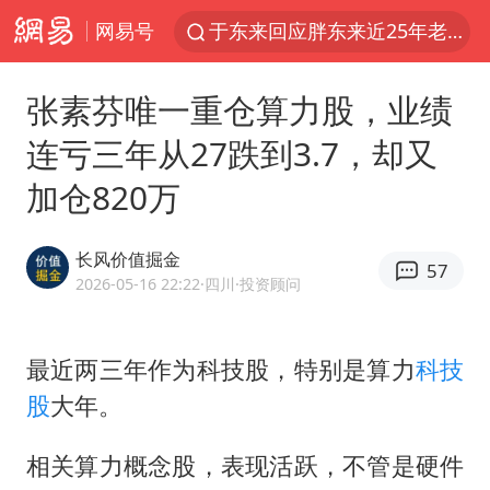
网易号
于东来回应胖东来近25年老店年底关闭
《披荆斩棘2026》阵容官宣
张素芬唯一重仓算力股，业绩
中国籍豪华游艇富商之子在泰国被杀
连亏三年从27跌到3.7，却又
白海豚北上或致京津冀暴雨
加仓820万
美将每月供乌爱国者拦截导弹
《龙餐馆》 冲奖
长风价值掘金
57
世界第1特鲁姆普斯诺克中国赛一轮游
2026-05-16 22:22
·四川
·投资顾问
上门女婿出轨女邻居多年被判重婚罪
新疆一婚礼线上邀请引热议
最近两三年作为科技股，特别是算力
科技
股
大年。
香港刷新1884年以来最高气温纪录
国足U17与阿森纳决赛取消 并列冠军
相关算力概念股，表现活跃，不管是硬件