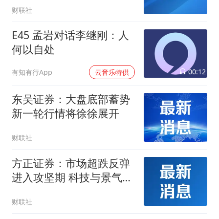
财联社
E45 孟岩对话李继刚：人
何以自处
00:12
有知有行App
云音乐特供
东吴证券：大盘底部蓄势
新一轮行情将徐徐展开
财联社
方正证券：市场超跌反弹
进入攻坚期 科技与景气赛
道分化演绎
财联社