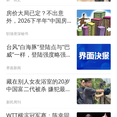
房价大局已定？不出意
外，2026下半年“中国房
价”将迎来3大变化
职场资深秘书
台风“白海豚”登陆点与“巴
威”一样，登陆强度略强
于“巴威”
界面新闻
藏在别人女友浴室的20岁
中国富二代被杀 嫌犯最新
发声
新民周刊
WTT横滨冠军赛：陈幸同