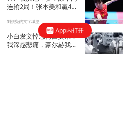
连输2局！张本美和赢4
分，KO卫冕冠军？
刘姚尧的文字城堡
App内打开
小白发文悼念梅西父亲：
我深感悲痛，豪尔赫我们
永远铭记你
懂球帝
9岁男孩被巨浪卷走近48
小时 目击者：保安曾喊话
劝阻
大风新闻
国内车市"冰火两重天":5
万小车卖不动 40万以上的
抢购