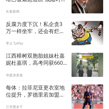
死去
长春新闻
反腐力度下沉！私企贪3
万一样坐牢，还会有烂尾
工程吗？
李云飞Afey
江西樟树双胞胎姐妹杜嘉
妮杜嘉琪，高考同获660
分，携手考入中国人民大
华庭讲美食
学成为同窗
每体：拉菲尼亚更衣室地
位提升，罗德里若加盟也
将成为巴萨领袖
兰亭墨未干