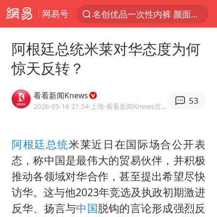
网易号
名创优品一次性内裤 颜面尽失
解锁各地夏日限定体验
阿根廷总统米莱对华态度为何
白海豚将正面袭击贯穿浙江
惊天反转？
视频丨中国东方电气集团原党组副书记、董事宋致远被查
黄金创今年来最大单周涨幅
看看新闻Knews
53
四川宜宾市珙县发生3.4级地震
2026-05-16 21:54
·上海
·看看新闻Knews官方网易号
女子网购名牌包发现是自己丢的那只
阿根廷总统
米莱近日在国际场合公开表
香港宏福苑火灾或由烟头引起
态，称中国是最伟大的贸易伙伴，并积极
浙江台州《告全体市民书》
推动各领域对华合作，甚至提出希望尽快
女主硬加吻戏短剧已下架
访华。这与他2023年竞选及执政初期激进
郑丽文：台湾从来没有“独立”过
反华、扬言与
中国
脱钩的言论形成强烈反