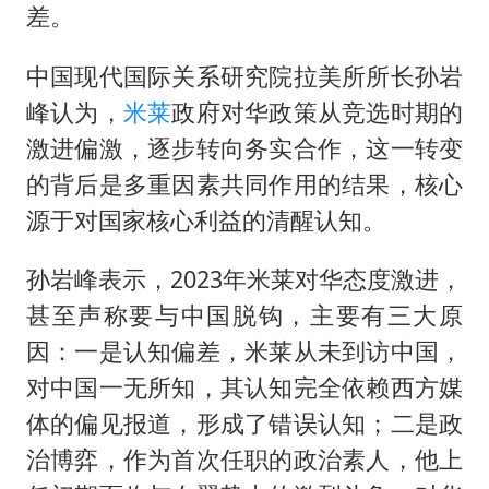
实时追踪台风白海豚
差。
刘浩存百花奖开幕式红裙起舞
中国现代国际关系研究院拉美所所长孙岩
因定位纠纷男子将外卖员砍成植物人
峰认为，
米莱
政府对华政策从竞选时期的
媒体：“内容由AI生成”不是免责盾牌
激进偏激，逐步转向务实合作，这一转变
多个明星演唱会取消
的背后是多重因素共同作用的结果，核心
上海轮渡全线停航
源于对国家核心利益的清醒认知。
制冰厂工人旺季能月入一万三
孙岩峰表示，2023年米莱对华态度激进，
人民的健康、体质、幸福一脉相承
甚至声称要与中国脱钩，主要有三大原
因：一是认知偏差，米莱从未到访中国，
对中国一无所知，其认知完全依赖西方媒
体的偏见报道，形成了错误认知；二是政
治博弈，作为首次任职的政治素人，他上