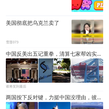
美国彻底把乌克兰卖了
雪莲073
中国反美出五记重拳，清算七家帮凶实体，这波操作够硬气！
谁将笑到最后
两国按下反对键，力挺中国没理由，彼得斯败兴而归，早在意料之中