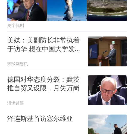
奥字侃剧
美媒：美副防长非常执着
于访华 想在中国大学发表
演讲
环球网资讯
德国对华态度分裂：默茨
推自贸又设限，月失万岗
泪满过眼
泽连斯基首访塞尔维亚