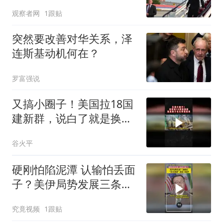
观察者网
1跟贴
突然要改善对华关系，泽
连斯基动机何在？
罗富强说
又搞小圈子！美国拉18国
建新群，说白了就是换个
名头掌控拉美02
谷火平
硬刚怕陷泥潭 认输怕丢面
子？美伊局势发展三条路
径，“打打谈谈”或是主旋
究竟视频
1跟贴
律