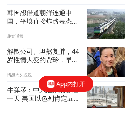
韩国想借道朝鲜连通中
国，平壤直接炸路表态：
咱们是敌人
趣文说娱
解散公司、坦然复胖，44
岁性情大变的贾玲，早已
走上另一条路
情感大头说说
App内打开
牛弹琴：中东迎来历史性
一天 美国以色列肯定五味
杂陈
现代快报
水均益外孙女周岁宴，6