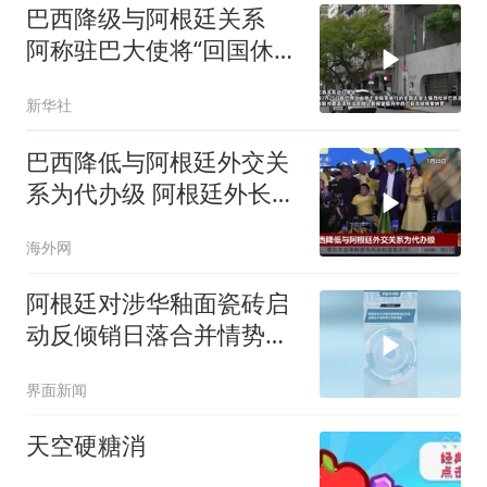
巴西降级与阿根廷关系
阿称驻巴大使将“回国休
假”
新华社
巴西降低与阿根廷外交关
系为代办级 阿根廷外长：
不会采取外交措施回应
海外网
阿根廷对涉华釉面瓷砖启
动反倾销日落合并情势变
迁复审调查
界面新闻
天空硬糖消