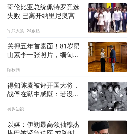
哥伦比亚总统佩特罗竞选
失败 已离开纳里尼奥宫
军武大狼
24跟贴
关押五年首露面！81岁昂
山素季一张照片，缅甸政
坛炸锅了！
顾秋韵
得知陈赓被评开国大将，
战俘在狱中感慨：若没意
外，我也会是大将
兴趣知识
以媒：伊朗最高领袖穆杰
塔巴被紧急送医 或随时会