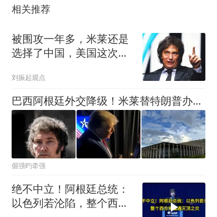
相关推荐
被围攻一年多，米莱还是
选择了中国，美国这次输
掉的还有百年招牌
刘振起观点
巴西阿根廷外交降级！米莱替特朗普办事，南美两大国彻底撕破脸
倔强旳牵强
绝不中立！阿根廷总统：
以色列若沦陷，整个西方
将遭遇灭顶之灾