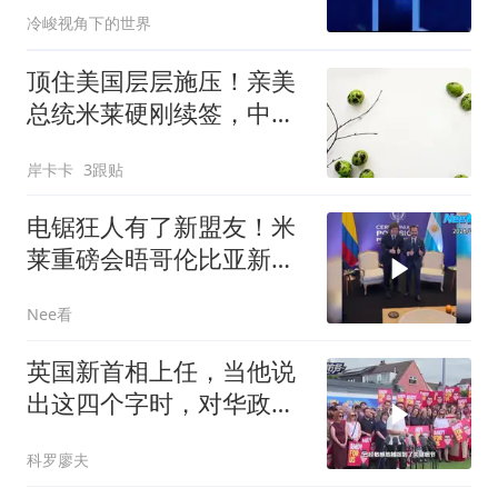
冷峻视角下的世界
顶住美国层层施压！亲美
总统米莱硬刚续签，中阿
货币互换到底有多硬核？
岸卡卡
3跟贴
电锯狂人有了新盟友！米
莱重磅会晤哥伦比亚新总
统！
Nee看
英国新首相上任，当他说
出这四个字时，对华政策
几乎就板上钉钉了
科罗廖夫