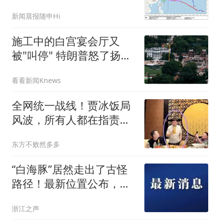
将在浙江中南沿海登陆，
新闻晨报随申Hi
上海8-11日明显风雨
施工中的白宫宴会厅又
被"叫停" 特朗普怒了扬言
要上诉
看看新闻Knews
全网统一战线！贾冰饭局
风波，所有人都在指责偷
拍者
东方不败然多多
“白海豚”居然走出了古怪
路径！最新位置公布，将
正面登陆浙江，预报地点
浙江之声
有变！浙江157条预警连