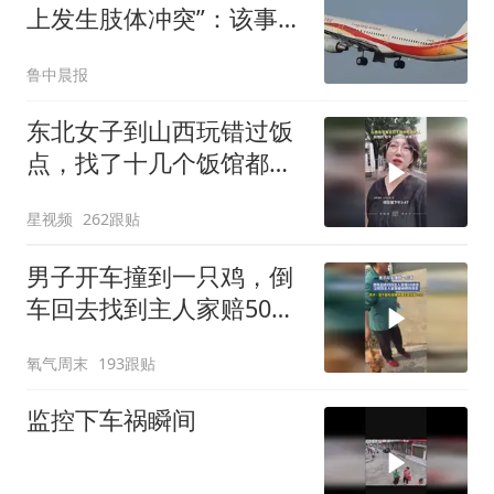
上发生肢体冲突”：该事件
属于旅客之间的个人纠
鲁中晨报
纷，相关情况已移交机场
公安开展调查处置
东北女子到山西玩错过饭
点，找了十几个饭馆都没
开门：午休到几点
星视频
262跟贴
男子开车撞到一只鸡，倒
车回去找到主人家赔50块
钱，没想到主人家非要他
氧气周末
193跟贴
把鸡带走
监控下车祸瞬间