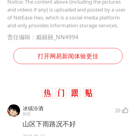
Notice: The content above (including the pictures
and videos if any) is uploaded and posted by a user
of NetEase Hao, which is a social media platform
and only provides information storage services.
责任编辑：戴丽丽_NN4994
打开网易新闻体验更佳
冰镇汾酒
20
陕西
山区下雨路况不好
2026-05-17