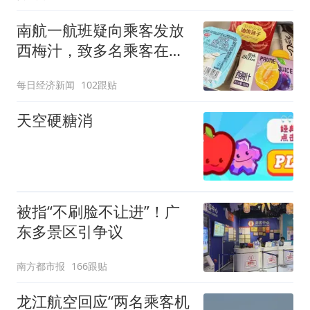
南航一航班疑向乘客发放
西梅汁，致多名乘客在飞
行途中排队上厕所！乘
每日经济新闻
102跟贴
客：机上100多人只有2个
厕所；客服回应：并非每
天空硬糖消
架飞机都会发放西梅汁
被指“不刷脸不让进”！广
东多景区引争议
南方都市报
166跟贴
龙江航空回应“两名乘客机