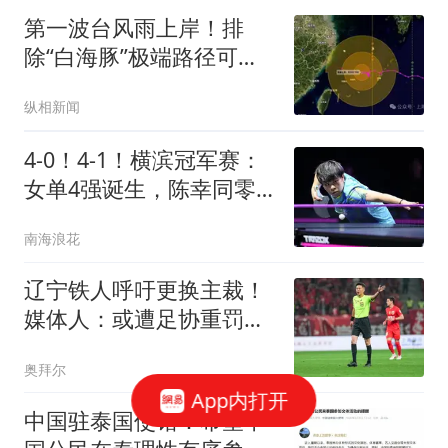
发；薛之谦杭州演唱会取
第一波台风雨上岸！排
消
除“白海豚”极端路径可
能，上海集中降雨时段明
纵相新闻
确
4-0！4-1！横滨冠军赛：
女单4强诞生，陈幸同零
封，王艺迪逆转
南海浪花
辽宁铁人呼吁更换主裁！
媒体人：或遭足协重罚，
被罚款甚至扣分
奥拜尔
App内打开
中国驻泰国使馆：希望中