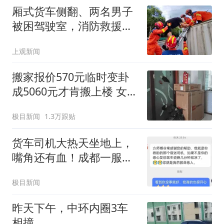
厢式货车侧翻、两名男子
被困驾驶室，消防救援火
速出动
上观新闻
搬家报价570元临时变卦
成5060元才肯搬上楼 女子
傻眼
极目新闻
1.3万跟贴
货车司机大热天坐地上，
嘴角还有血！成都一服务
区上演生死救援
极目新闻
昨天下午，中环内圈3车
相撞