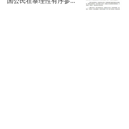
国公民在泰理性有序参与
活动
界面新闻
俄黑客：有“北约参战”证
据！美情报评估：从“俄不
会碰北约”到“可能发动有
红星新闻
限攻击”
公婆怒斥朱女士：花我儿
子的钱还要毁掉他！原配
曝光两次家暴细节
原广工业
特朗普：很多人称我是"最
伟大总统之一"
热搜
界面新闻