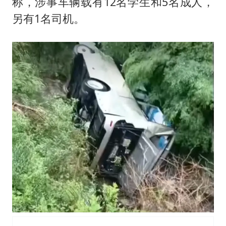
多个明星演唱会取消
称，涉事车辆载有12名学生和5名成人，
另有1名司机。
因定位纠纷男子将外卖员砍成植物人
万岁山接盘烂尾恒大文旅城
泰国初中生饮弹自尽前开了26枪
Kimi K3也失控了
习近平心系体育强国建设