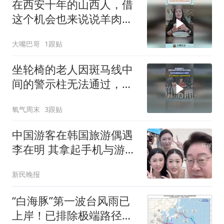
在西安十年的山西人，借
这个机会也来说说羊肉泡
馍风波
大嘴巴哥
1跟贴
坐轮椅的老人因斑马线中
间的警示柱无法通过，两
名司机看到后主动下车帮
氧气周末
3跟贴
忙
中国游客在韩国旅游偶遇
李在明 其拿起手机与游客
合影
新民晚报
“白海豚”第一波台风雨已
上岸！已排除极端路径，