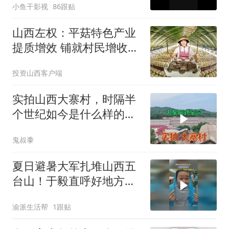
小鱼干影视
86跟贴
山西左权：平菇特色产业
提质增效 铺就村民增收致
富路
投资山西客户端
实拍山西大寨村，时隔半
个世纪如今是什么样的，
带大家去看看
鬼叔黍
夏日避暑大军扎堆山西五
台山！于毅直呼好地方，
山上均温 15℃，游客穿羽
渝派生活帮
1跟贴
绒服打卡