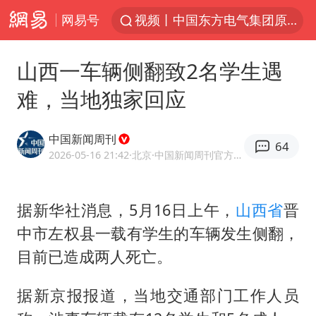
网易号
视频丨中国东方电气集团原党组副书记、董事宋致远被查
四川宜宾市珙县发生3.4级地震
山西一车辆侧翻致2名学生遇
白海豚将正面袭击贯穿浙江
难，当地独家回应
香港宏福苑火灾或由烟头引起
中国父女泰国骑摩托车坠崖1死1伤
中国新闻周刊
64
浙江台州《告全体市民书》
2026-05-16 21:42
·北京
·中国新闻周刊官方网易号
上海多家景点临时闭园或调整运营时间
据新华社消息，5月16日上午，
山西省
晋
周末打虎 宋致远被查
中市左权县一载有学生的车辆发生侧翻，
台风白海豚实时路径
目前已造成两人死亡。
郑丽文：台湾从来没有“独立”过
女子网购名牌包发现是自己丢的那只
据新京报报道，当地交通部门工作人员