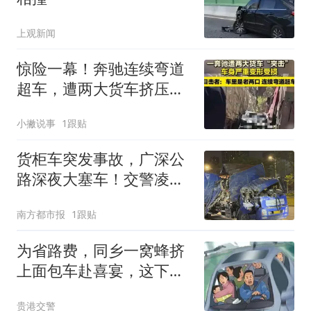
上观新闻
惊险一幕！奔驰连续弯道
超车，遭两大货车挤压，
60岁老两口幸存
小撇说事
1跟贴
货柜车突发事故，广深公
路深夜大塞车！交警凌晨
通报
南方都市报
1跟贴
为省路费，同乡一窝蜂挤
上面包车赴喜宴，这下亏
大了
贵港交警