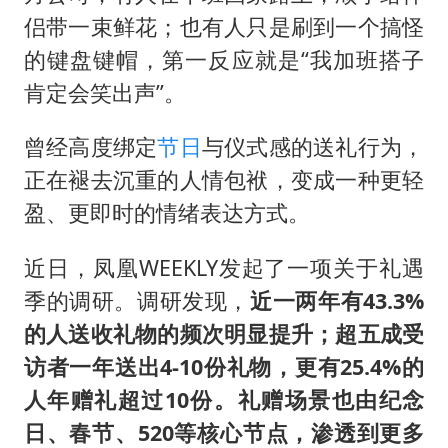
侣带一束鲜花；也有人只是刷到一个搞怪
的键盘键帽，第一反应就是“我加班搭子
肯定会笑出声”。
曾经高度绑定
节日
与仪式感的送礼行为，
正在褪去沉重的人情包袱，变成一种更轻
盈、更即时的情绪表达方式。
近日，凤凰WEEKLY发起了一项关于礼遇
季的调研。调研发现，
近一两年有43.3%
的人送收礼物的频次明显提升；超五成受
访者一年送出4-10份礼物，更有25.4%的
人年赠礼超过10份。礼赠场景也由纪念
日、春节、520等核心节点，渗透到更多