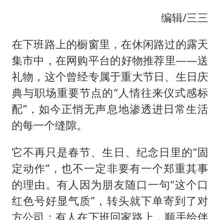
王艺迪无缘横滨赛决赛
编辑/三三
泰国：高度重视中国游客旅游体验
于东来直播和胖东来核心团队开会
在下班路上的橱窗里，在休闲路过的露天
上海大部迎大暴雨
集市中，在网购平台的好物推荐里——送
礼物，这个曾经专属于重大节日、生日庆
《龙餐馆》 冲奖
典与职场重要节点的“人情往来仪式感标
蒯曼挺进WTT横滨冠军赛女单四强
配”，如今正悄无声息地渗透进日常生活
构建更高水平的全民健身公共服务体系
的每一个缝隙。
它不再只是春节、生日、纪念日里的“固
定动作”，也不一定非要有一个郑重其事
的理由。有人因为朋友随口一句“这个口
红色号好显气质”，转头就下单寄到了对
方公司；有人在下班回家路上，顺手给伴