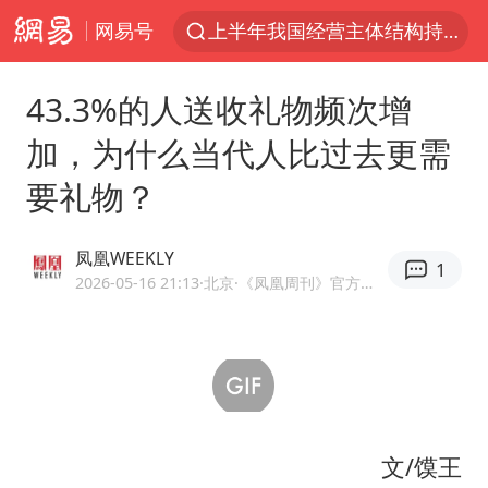
网易号
上半年我国经营主体结构持续优化
上海有出现龙卷潜势
43.3%的人送收礼物频次增
上海全域长途客运班次全部停运
加，为什么当代人比过去更需
今日15时起福州地铁高架区段停运
要礼物？
白海豚逼近浙闽沿海
1枚就能让航母瘫痪 轰-6J实力有多强
凤凰WEEKLY
1
王艺迪2-4不敌张本美和止步4强
2026-05-16 21:13
·北京
·《凤凰周刊》官方账号
国足U17与阿森纳决赛取消 并列冠军
上门女婿出轨女邻居多年被判重婚罪
王传君 《披荆斩棘》
2025年小学教师减少13.19万
文/馍王