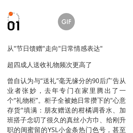
从"节日馈赠"走向"日常情感表达"
超四成人送收礼物频次更高了
曾自认为与“送礼”毫无缘分的90后广告从
业者张妙，去年专门在家里腾出了一
个“礼物柜”。柜子全被她日常攒下的"心意
存货"填满：朋友赠送的柑橘调香水、加
班搭子念叨了很久的真丝小方巾、给刚升
职的闺蜜留的YSL小金条热门色号，甚至