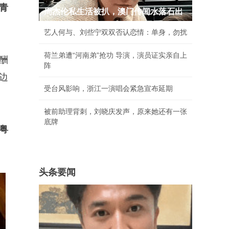
青
周杰伦私生活被扒，澳门传闻水落石出
艺人何与、刘些宁双双否认恋情：单身，勿扰
荷兰弟遭“河南弟”抢功 导演，演员证实亲自上
酬
阵
边
受台风影响，浙江一演唱会紧急宣布延期
被前助理背刺，刘晓庆发声，原来她还有一张
底牌
粤
头条要闻