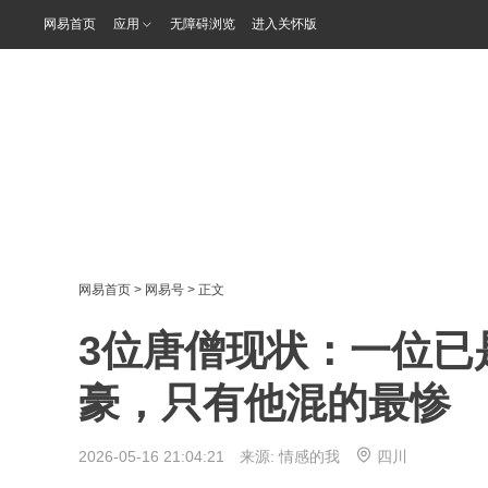
网易首页
应用
无障碍浏览
进入关怀版
网易首页
>
网易号
> 正文
3位唐僧现状：一位已
豪，只有他混的最惨
2026-05-16 21:04:21 来源:
情感的我
四川