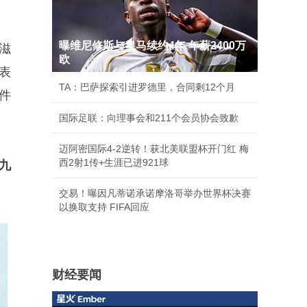
曝维尼修斯与皇马续约4年 年薪2400万
滋
欧
表
TA：巴萨探索引进罗德里，合同剩12个月
件
国际足联：向理事会和211个会员协会致歉
迈阿密国际4-2逆转！获北美联盟杯开门红 梅
西2射1传+生涯已进921球
九
交易！曝因凡蒂诺承诺摩洛哥举办世界杯决赛
以换取支持 FIFA回应
财经要闻