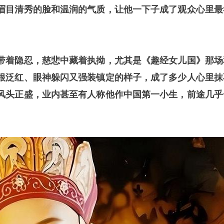
眉目清秀的脸和温润的气质，让他一下子成了观众心里最
带着隐忍，慈悲中藏着执拗，尤其是《趣经女儿国》那场
根泛红、眼神躲闪又强装镇定的样子，成了多少人心里抹
风头正盛，业内甚至有人称他作中国第一小生，前途几乎