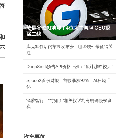
符
凌晨谷歌AI地震！4位大牛离职 CEO退
居二线
和
库克卸任后的苹果发布会，哪些硬件最值得关
不
注
一
DeepSeek预告API价格上涨：“预计涨幅较大”
SpaceX首份财报：营收暴涨92%，AI狂烧千
亿
鸿蒙智行："竹知了"相关投诉均有明确侵权事
实
汽车要闻