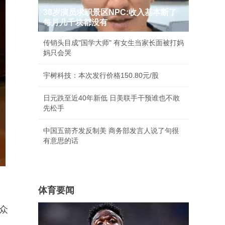
38岁演员求职景区NPC:收入基本断了
每月几千块都没有
传销头目成"国学大师" 有女生当家长面被打妈
妈只会哭
宇树科技：本次发行价格150.80元/股
日元跌至近40年新低 日美联手干预谁也不敢
先松手
中国五箭齐发反制美 商务部发言人说了句很
有意思的话
体育要闻
众