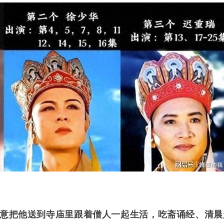
意把他送到寺庙里跟着僧人一起生活，吃斋诵经、清晨