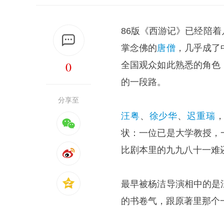
86版《西游记》已经陪
掌念佛的
唐僧
，几乎成了
0
全国观众如此熟悉的角色
的一段路。
分享至
汪粤
、
徐少华
、
迟重瑞
状：一位已是大学教授，
比剧本里的九九八十一难
最早被杨洁导演相中的是
的书卷气，跟原著里那个