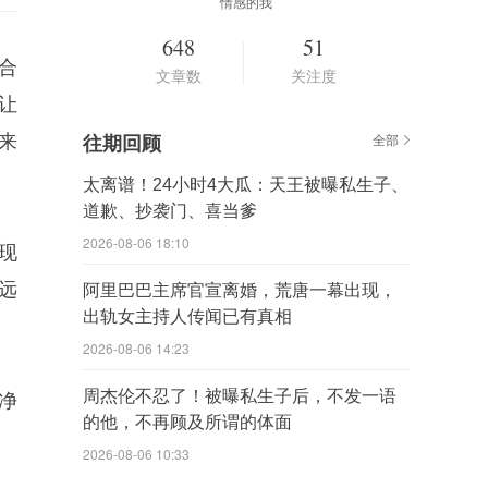
情感的我
648
51
合
文章数
关注度
让
来
往期回顾
全部
太离谱！24小时4大瓜：天王被曝私生子、
道歉、抄袭门、喜当爹
2026-08-06 18:10
现
远
阿里巴巴主席官宣离婚，荒唐一幕出现，
出轨女主持人传闻已有真相
2026-08-06 14:23
周杰伦不忍了！被曝私生子后，不发一语
净
的他，不再顾及所谓的体面
2026-08-06 10:33