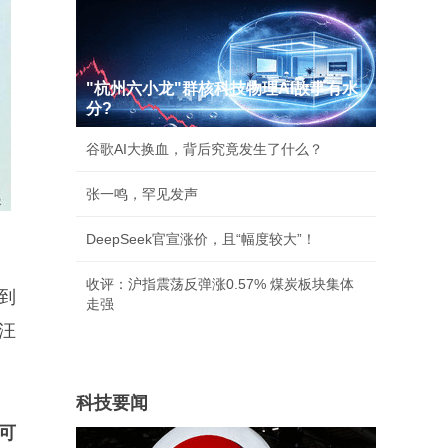
"杭州六小龙"群核科技物理AI故事有水
分?
谷歌AI大换血，背后究竟发生了什么？
张一鸣，罕见发声
DeepSeek官宣涨价，且“幅度较大”！
收评：沪指震荡反弹涨0.57% 煤炭板块集体
到
走强
汪
科技要闻
可