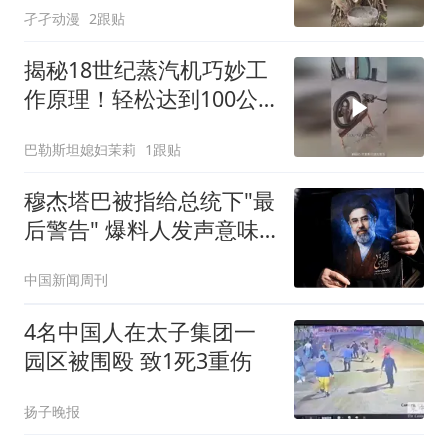
孑孑动漫
2跟贴
揭秘18世纪蒸汽机巧妙工
作原理！轻松达到100公
里每小时速度
巴勒斯坦媳妇茉莉
1跟贴
穆杰塔巴被指给总统下"最
后警告" 爆料人发声意味
深长
中国新闻周刊
4名中国人在太子集团一
园区被围殴 致1死3重伤
扬子晚报