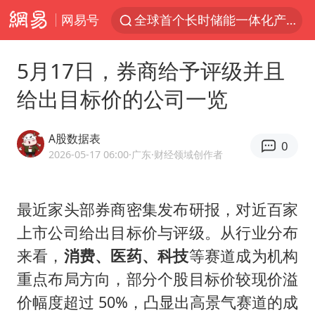
网易号
全球首个长时储能一体化产业园量产
台风白海豚已进入24小时警戒线
5月17日，券商给予评级并且
四川宜宾市高县4.9级地震致1人死亡
给出目标价的公司一览
中国女篮70-67险胜尼日利亚女篮
名创优品回应女子吐槽内裤质量差
A股数据表
0
上海：台风白海豚或将带来龙卷风
2026-05-17 06:00
·广东
·财经领域创作者
国防部：中国军队坚决反制任何闹海挑衅图谋
最近家头部券商密集发布研报，对近百家
U17国足三连胜晋级明日之星半决赛
上市公司给出目标价与评级。从行业分布
国乒男单横滨冠军赛全军覆没
来看，
消费、医药、科技
等赛道成为机构
38岁演员求职万岁山NPC成功
重点布局方向，部分个股目标价较现价溢
日本试射“战斧”导弹，国防部回应
价幅度超过 50%，凸显出高景气赛道的成