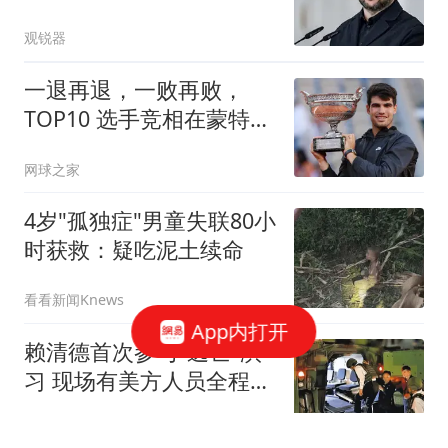
内乌或将投降
观锐器
一退再退，一败再败，
TOP10 选手竞相在蒙特利
尔大师赛上早早出局
网球之家
4岁"孤独症"男童失联80小
时获救：疑吃泥土续命
看看新闻Knews
App内打开
赖清德首次参与"逃亡"演
习 现场有美方人员全程观
察
环球时报国际