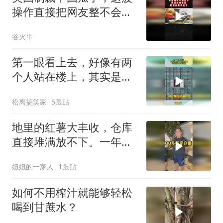
操作直接把网友整不会了
02
谷火平
第一眼看上去，好像有两
个人站在楼上，其实是海
上集装箱
松离搞笑家
5跟贴
地里的红薯大丰收，仓库
直接堆满放不下。一年的
租金算下来真不少。去找
妞妞的一家人
1跟贴
小伙伴商量商量。好在咱
们种的农产品多，以后经
如何不用榨汁就能够轻松
常要存放货物是刚需
喝到甘蔗水？