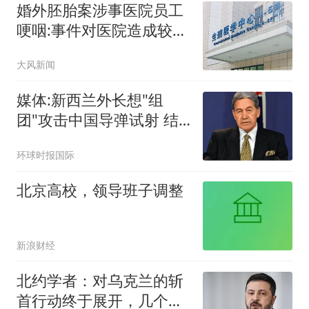
婚外胚胎案涉事医院员工
哽咽:事件对医院造成较大
冲击
大风新闻
媒体:新西兰外长想"组
团"攻击中国导弹试射 结
果被打脸
环球时报国际
北京高校，领导班子调整
新浪财经
北约学者：对乌克兰的斩
首行动终于展开，几个月