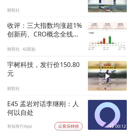
财联社
收评：三大指数均涨超1%
创新药、CRO概念全线走
强
财联社
42跟贴
宇树科技，发行价150.80
元
财联社
E45 孟岩对话李继刚：人
何以自处
00:12
有知有行App
云音乐特供