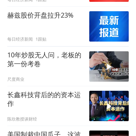
赫兹股价开盘拉升23%
每日经济新闻
1跟贴
10年炒股无人问，老板的
第一份考卷
尺度商业
长鑫科技背后的的资本运
作
陈欣教授谈财经
美国制裁中国瓜子，这波