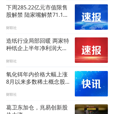
下周285.22亿元市值限售
股解禁 陆家嘴解禁71.1亿
元居首
财联社
造纸行业局部回暖 两家特
种纸企上半年净利润大幅
增长|财报解读
财联社
氧化铒年内价格大幅上涨
8月以来多数稀土概念股
获资金加仓
财联社
葛卫东加仓，兆易创新股