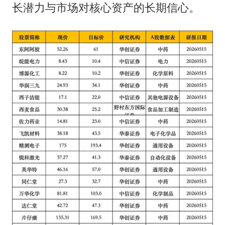
胡彦斌韩磊 谁帮谁
长潜力与市场对核心资产的长期信心。
胡彦斌获《歌手2026》歌王
我国外贸延续良好增长态势
“新疆阿勒泰八月能滑雪”不实
夯实基础开新局