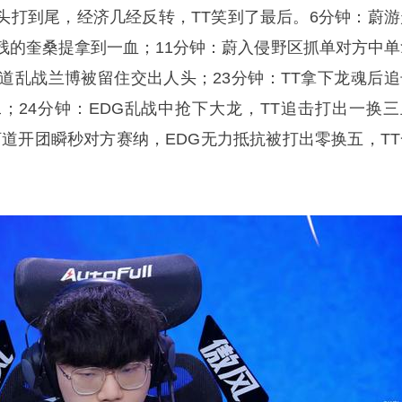
头打到尾，经济几经反转，TT笑到了最后。6分钟：蔚游
残的奎桑提拿到一血；11分钟：蔚入侵野区抓单对方中单
河道乱战兰博被留住交出人头；23分钟：TT拿下龙魂后追
；24分钟：EDG乱战中抢下大龙，TT追击打出一换三
T河道开团瞬秒对方赛纳，EDG无力抵抗被打出零换五，TT