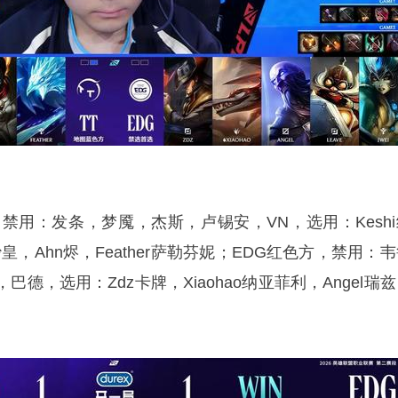
禁用：发条，梦魇，杰斯，卢锡安，VN，选用：Keshi
u沙皇，Ahn烬，Feather萨勒芬妮；EDG红色方，禁用：
德，选用：Zdz卡牌，Xiaohao纳亚菲利，Angel瑞