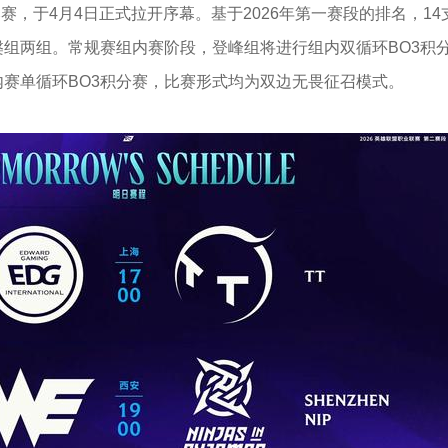
赛，于4月4日正式拉开序幕。基于2026年第一赛段的排名，14
组两组。常规赛组内赛阶段，登峰组将进行组内双循环BO3积
赛单循环BO3积分赛，比赛形式均为双边无畏征召模式。