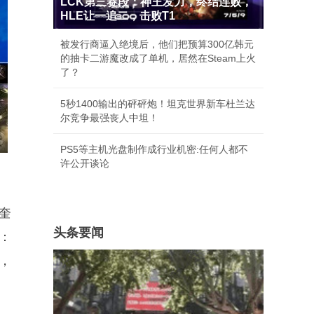
LCK第三赛段：神王发力，终结连败，
HLE让一追二，击败T1
被发行商逼入绝境后，他们把预算300亿韩元
的抽卡二游魔改成了单机，居然在Steam上火
了？
5秒1400输出的砰砰炮！坦克世界新车杜兰达
尔竞争最强丧人中坦！
PS5等主机光盘制作成行业机密:任何人都不
许公开谈论
奎
头条要闻
用：
女，