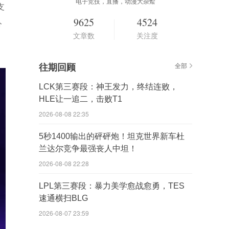
电子竞技，直播，动漫大杂烩
支
9625
4524
分
文章数
关注度
往期回顾
全部
LCK第三赛段：神王发力，终结连败，
HLE让一追二，击败T1
2026-08-08 22:35
5秒1400输出的砰砰炮！坦克世界新车杜
兰达尔竞争最强丧人中坦！
2026-08-08 22:28
LPL第三赛段：暴力美学愈战愈勇，TES
速通横扫BLG
2026-08-07 23:59