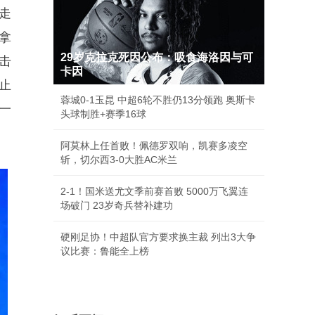
走
拿
29岁克拉克死因公布：吸食海洛因与可
击
卡因
止
蓉城0-1玉昆 中超6轮不胜仍13分领跑 奥斯卡
一
头球制胜+赛季16球
阿莫林上任首败！佩德罗双响，凯赛多凌空
斩，切尔西3-0大胜AC米兰
2-1！国米送尤文季前赛首败 5000万飞翼连
场破门 23岁奇兵替补建功
硬刚足协！中超队官方要求换主裁 列出3大争
议比赛：鲁能全上榜