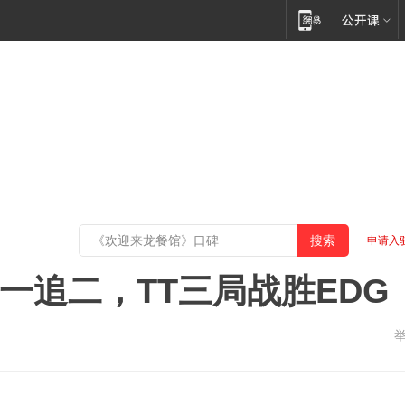
申请入
一追二，TT三局战胜EDG