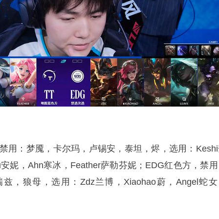
禁用：梦魇，卡尔玛，卢锡安，泰坦，烬，选用：Keshi
ru安妮，Ahn寒冰，Feather萨勒芬妮；EDG红色方，禁
，狼母，选用：Zdz兰博，Xiaohao蔚，Angel蛇