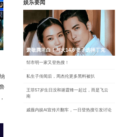
娱乐要闻
萧敬腾坦白！与大14岁妻子选择丁克
邹市明一家又登热搜！
纳
私生子传闻后，周杰伦更多黑料被扒
韦鲁
王菲57岁生日没和谢霆锋一起过，而是飞云
南
兹，
戚薇内娱AI宣传片翻车，一日登热搜引发讨论