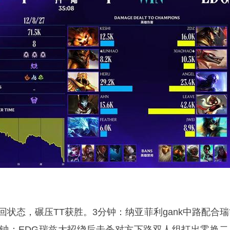
回状态，碾压TT获胜。3分钟：纳亚菲利gank中路配合瑞
分钟：EDG瑞兹大招绕后击杀对方下路双人组打出零换二