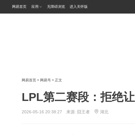
网易首页
应用
无障碍浏览
进入关怀版
网易首页
>
网易号
> 正文
LPL第二赛段：拒绝让
2026-05-16 20:38:27 来源:
囧王者
湖北