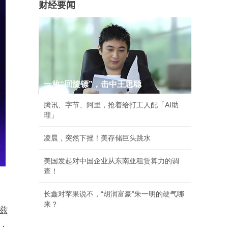
财经要闻
一枚“回旋镖”，击中王思聪
腾讯、字节、阿里，抢着给打工人配「AI助
理」
凌晨，突然下挫！美存储巨头跳水
美国发起对中国企业从东南亚租赁算力的调
查！
长鑫对苹果说不，“胡润富豪”朱一明的硬气哪
来？
兹
；