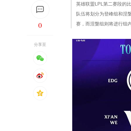
英雄联盟LPL第二赛段的比
队伍将划分为登峰组和涅槃
0
赛，而涅槃组则将进行组内
分享至