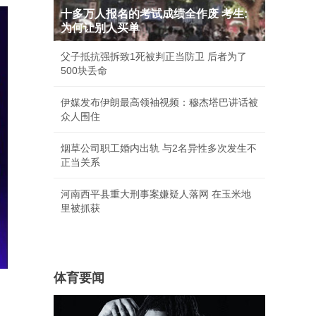
十多万人报名的考试成绩全作废 考生:
为何让别人买单
父子抵抗强拆致1死被判正当防卫 后者为了
500块丢命
伊媒发布伊朗最高领袖视频：穆杰塔巴讲话被
众人围住
烟草公司职工婚内出轨 与2名异性多次发生不
正当关系
河南西平县重大刑事案嫌疑人落网 在玉米地
里被抓获
体育要闻