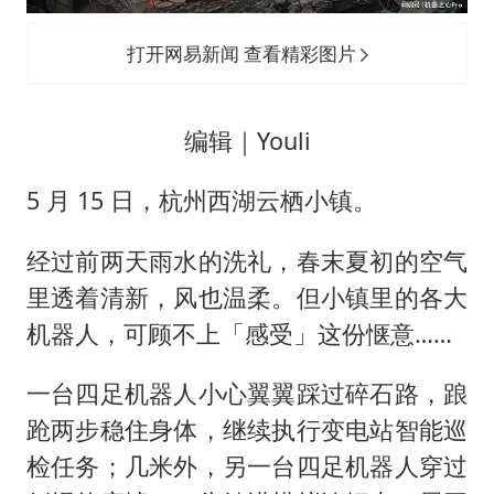
外交部发言人就广岛核爆81周年等答记者问
佛得角门将亮相智利俱乐部主场
打开网易新闻 查看精彩图片
首次证实！“胶球”存在
民警发现救助的拾荒老人是逃犯
编辑｜Youli
中方回应是否在太平洋海底开采稀土
5 月 15 日，杭州西湖云栖小镇。
27岁女子成组织卖淫集团主犯被通缉
法国将禁止“未经同意的电话营销”
经过前两天雨水的洗礼，春末夏初的空气
里透着清新，风也温柔。但小镇里的各大
奋进开新局 实干挑大梁
机器人，可顾不上「感受」这份惬意……
一台四足机器人小心翼翼踩过碎石路，踉
跄两步稳住身体，继续执行变电站智能巡
检任务；几米外，另一台四足机器人穿过