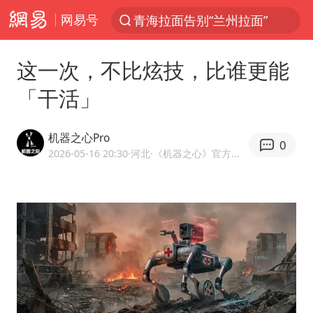
网易号
青海拉面告别“兰州拉面”
以“新”破局 首发经济点亮城市消费活力
这一次，不比炫技，比谁更能
U17国足三战全胜
「干活」
青海海西州茫崖市发生3.1级地震
我国编制完成新版全月地质图
机器之心Pro
0
台风白海豚登陆地点更新
2026-05-16 20:30
·河北
·《机器之心》官方网易号
巡查组提问 工作人员偷用手机查答案
看守所辅警收受10万获刑1年
多地要求领导干部带头休假
台风白海豚进入48小时警戒线
宇树科技发行价格150.80元/股