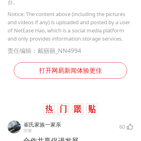
台。
Notice: The content above (including the pictures
and videos if any) is uploaded and posted by a user
of NetEase Hao, which is a social media platform
and only provides information storage services.
责任编辑：戴丽丽_NN4994
打开网易新闻体验更佳
崔氏家族一家亲
60
安徽
合作共赢促进发展