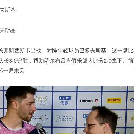
多夫斯基
多夫斯基
长弗朗西斯卡出战，对阵年轻球员巴多夫斯基，这一盘比
长3-0完胜，帮助萨尔布吕肯俱乐部大比分2-0拿下。前
部一局未丢。