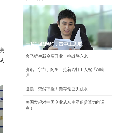
一枚“回旋镖”，击中王思聪
赛
盒马鲜生新乡店开业，挑战胖东来
两
腾讯、字节、阿里，抢着给打工人配「AI助
理」
凌晨，突然下挫！美存储巨头跳水
美国发起对中国企业从东南亚租赁算力的调
查！