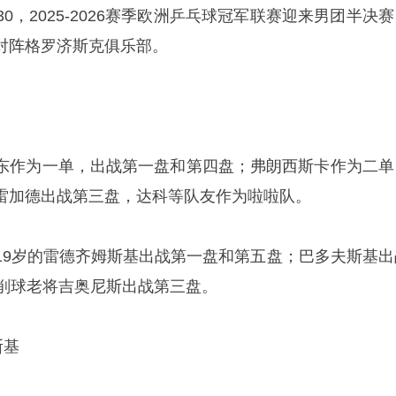
:30，2025-2026赛季欧洲乒乓球冠军联赛迎来男团半决
对阵格罗济斯克俱乐部。
东
作为一单，出战第一盘和第四盘；弗朗西斯卡作为二单
雷加德出战第三盘，达科等队友作为啦啦队。
19岁的雷德齐姆斯基出战第一盘和第五盘；巴多夫斯基出
的削球老将吉奥尼斯出战第三盘。
斯基