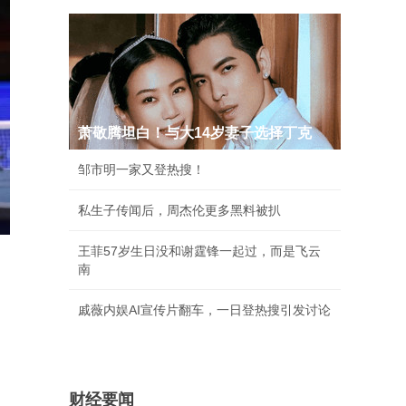
萧敬腾坦白！与大14岁妻子选择丁克
邹市明一家又登热搜！
私生子传闻后，周杰伦更多黑料被扒
王菲57岁生日没和谢霆锋一起过，而是飞云
南
戚薇内娱AI宣传片翻车，一日登热搜引发讨论
财经要闻