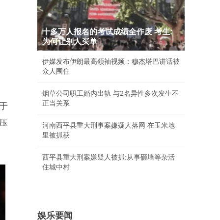
十多万人报名的考试成绩全作废 考生:
为何让别人买单
伊媒发布伊朗最高领袖视频：穆杰塔巴讲话被
众人围住
烟草公司职工婚内出轨 与2名异性多次发生不
正当关系
于
压
河南西平县重大刑事案嫌疑人落网 在玉米地
里被抓获
西平县重大刑案嫌疑人被抓:从事砸墙等杂活
住城中村
娱乐要闻