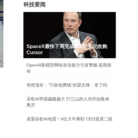
科技要闻
SpaceX最快下周完成600亿美元收购
Cursor
OpenAI新模型网络攻击能力引发警惕 延期发
布
突然涨价，"只收电费钱"的梁文锋，变了吗
谷歌AI帝国越建越大 打江山的人却开始集体
离开
凌晨谷歌AI地震！4位大牛离职 CEO退居二线