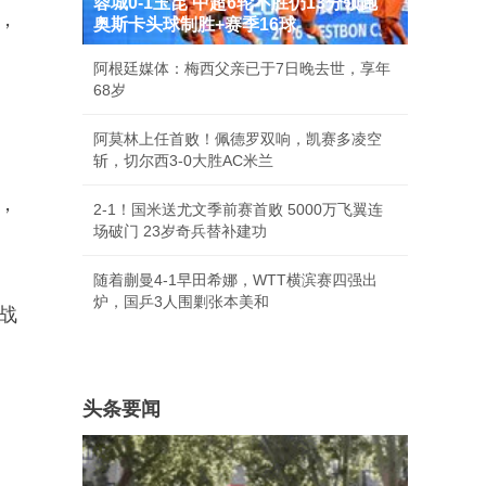
蓉城0-1玉昆 中超6轮不胜仍13分领跑
赛，
奥斯卡头球制胜+赛季16球
阿根廷媒体：梅西父亲已于7日晚去世，享年
68岁
阿莫林上任首败！佩德罗双响，凯赛多凌空
斩，切尔西3-0大胜AC米兰
，
2-1！国米送尤文季前赛首败 5000万飞翼连
场破门 23岁奇兵替补建功
随着蒯曼4-1早田希娜，WTT横滨赛四强出
炉，国乒3人围剿张本美和
战
头条要闻