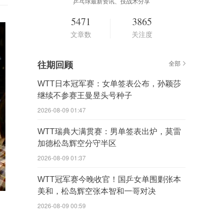
乒乓球最新资讯、技战术分享
5471
3865
文章数
关注度
往期回顾
全部
WTT日本冠军赛：女单签表公布，孙颖莎
继续不参赛王曼昱头号种子
2026-08-09 01:47
WTT瑞典大满贯赛：男单签表出炉，莫雷
加德松岛辉空分守半区
2026-08-09 01:37
WTT冠军赛今晚收官！国乒女单围剿张本
美和，松岛辉空张本智和一哥对决
2026-08-09 00:59