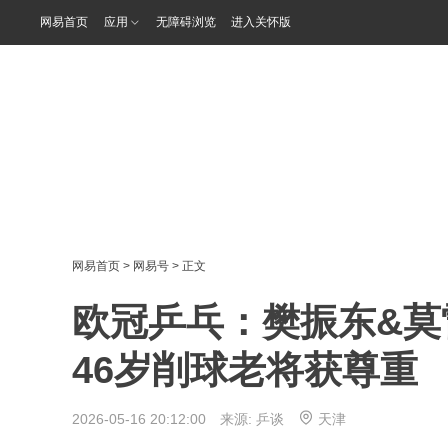
网易首页
应用
无障碍浏览
进入关怀版
网易首页
>
网易号
> 正文
欧冠乒乓：樊振东&莫
46岁削球老将获尊重
2026-05-16 20:12:00 来源:
乒谈
天津