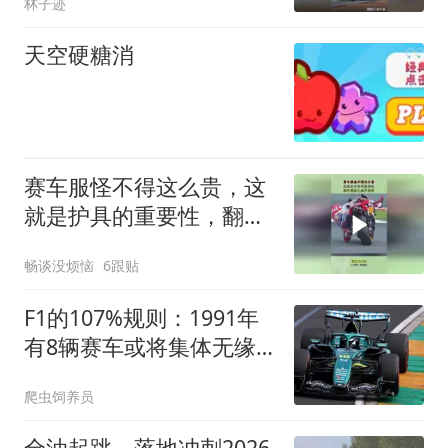
林子迹
天空硬糖消
赛车服怪不得这么贵，这
就是护具的重要性，翻车
能极大减少伤害！
畅谈没烦恼
6跟贴
F1的107%规则：1991年
有8辆赛车或将集体无缘
正赛
爬虫饲养员
全油起跳，落地冲刺2026