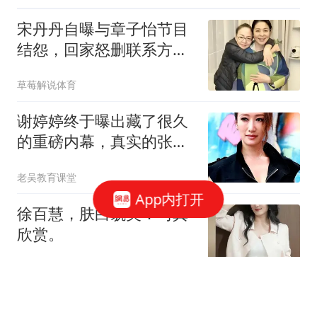
宋丹丹自曝与章子怡节目
结怨，回家怒删联系方式
独自气难平
草莓解说体育
谢婷婷终于曝出藏了很久
的重磅内幕，真实的张柏
芝，根本不是网上传闻说
老吴教育课堂
的那样
App内打开
徐百慧，肤白貌美：写真
欣赏。
小椰的奶奶
害死毛泽民的叛徒，解放