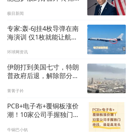
忍
极目新闻
专家:轰-6J挂4枚导弹在南
海演训 仅1枚就能让航母
瘫痪
环球网资讯
伊朗打到美国七寸，特朗
普政府后退，解除部分制
裁，愿意达成协议
菁菁子衿
PCB+电子布+覆铜板涨价
潮！10家公司手握独门绝
技，谁是真龙头
牛锅巴小钒