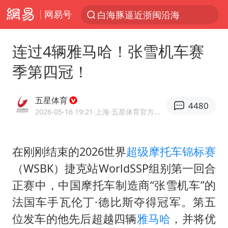
网易号
白海豚逼近浙闽沿海
跨界融合拉长夏日经济消费链条
连过4辆雅马哈！张雪机车赛
拜登前列腺癌恶化
季第四冠！
四川宜宾5.5级地震后余震为何不断
上海中心城区暴雨预警由橙变红
五星体育
4480
上海轨交全网络地面高架区段限速运行
2026-05-16 19:21
·上海
·五星体育官方网易号
武契奇会见泽连斯基有何意图
在刚刚结束的2026世界
超级摩托车锦标赛
浙江海域将现5到8米巨浪到狂浪
（WSBK）捷克站WorldSSP组别第一回合
2026年7月份居民消费价格同比上涨0.5%
正赛中，中国摩托车制造商“张雪机车”的
“伊斯兰版北约”出现
法国车手瓦伦丁·德比斯夺得冠军。第五
台铃电动车仅骑一年就断电趴窝
位发车的他先后超越四辆
雅马哈
，并将优