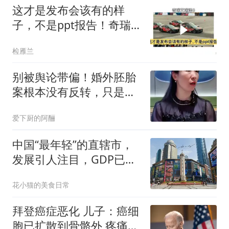
这才是发布会该有的样
子，不是ppt报告！奇瑞
艾瑞泽8
检雁兰
别被舆论带偏！婚外胚胎
案根本没有反转，只是大
家不再神化朱女士
爱下厨的阿酾
中国“最年轻”的直辖市，
发展引人注目，GDP已经
挑战广州地位
花小猫的美食日常
拜登癌症恶化 儿子：癌细
胞已扩散到骨骼外 疼痛难