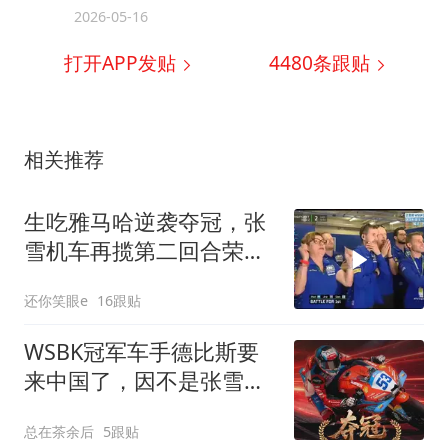
2026-05-16
打开APP发贴
4480
条跟贴
相关推荐
生吃雅马哈逆袭夺冠，张
雪机车再揽第二回合荣
耀！
还你笑眼e
16跟贴
WSBK冠军车手德比斯要
来中国了，因不是张雪机
车邀请而引发热议
总在茶余后
5跟贴