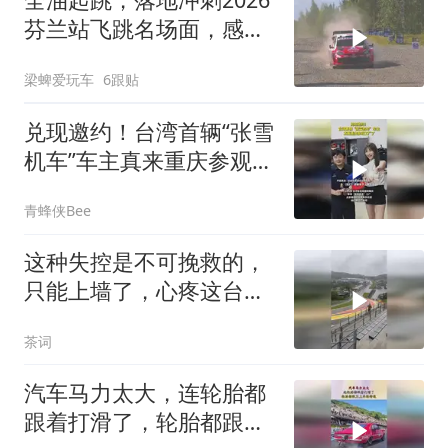
芬兰站飞跳名场面，感受
拉力赛最纯粹的暴力美学
梁蜱爱玩车
6跟贴
兑现邀约！台湾首辆“张雪
机车”车主真来重庆参观工
厂了
青蜂侠Bee
这种失控是不可挽救的，
只能上墙了，心疼这台阿
斯顿马丁
茶词
汽车马力太大，连轮胎都
跟着打滑了，轮胎都跟不