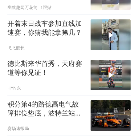
上车轮转速！
幽默趣闻万花筒
1跟贴
开着末日战车参加直线加
速赛，你猜我能拿第几？
飞飞舰长
德比斯来华首秀，天府赛
道等你见证！
HYN永
积分第4的路德高电气故
障排位垫底，波特兰站周
日末位发车
赛场速报局