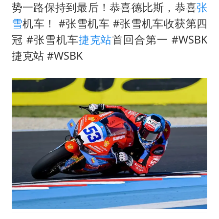
白海豚5次眼壁置换
势一路保持到最后！恭喜德比斯，恭喜
张
陈伟霆：还以为是成毅的演唱会呢
雪
机车！ #张雪机车 #张雪机车收获第四
以军士兵把枪口对准中国记者
冠 #张雪机车
捷克站
首回合第一 #WSBK
捷克站 #WSBK
白海豚在海上打了个结
方桃子代言广告视频已下架
外国游客的“中国游三件套”火了
上海大部迎大暴雨
构建更高水平的全民健身公共服务体系