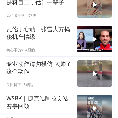
是科目二，估计一辈子也
考不过
风尘城搞笑
1跟贴
瓦伦丁心动！张雪大方揭
秘机车情缘
初心不负y
4跟贴
专业动作请勿模仿 太帅了
这个动作
瓜田料下
5跟贴
WSBK｜捷克站阿拉贡站-
赛事回顾