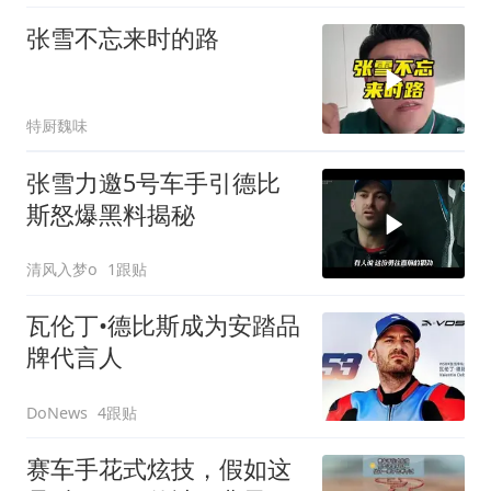
张雪不忘来时的路
特厨魏味
张雪力邀5号车手引德比
斯怒爆黑料揭秘
清风入梦o
1跟贴
瓦伦丁•德比斯成为安踏品
牌代言人
4跟贴
DoNews
赛车手花式炫技，假如这