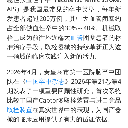
四川宜宾市高县发生4.9级地震
AIS）是我国最常见的卒中类型，每年新
公司“上四休三”但要降薪1000元
发患者超过200万例，其中大血管闭塞约
国民党推出AI发言人“郑小文”
占全部缺血性卒中的30%～40%。机械取
A股收盘：三大指数均涨超1%
栓已成为前循环近端大
血管
闭塞患者的标
“中国蔬菜之乡”最高温达41.8℃
准治疗手段，取栓器械的持续革新正为这
如何把百年大党建设得更加坚强有力？
一领域的临床实践注入新的活力。
2026年4月，秦皇岛市第一医院脑卒中团
队在《
中国卒中杂志
》2026年第21卷第4
期发表了一项重要回顾性研究，首次系统
比较了国产Captor®取栓装置与进口竞品
取栓装置
在真实世界中的表现，为国产器
械的临床应用提供了有力的循证依据。