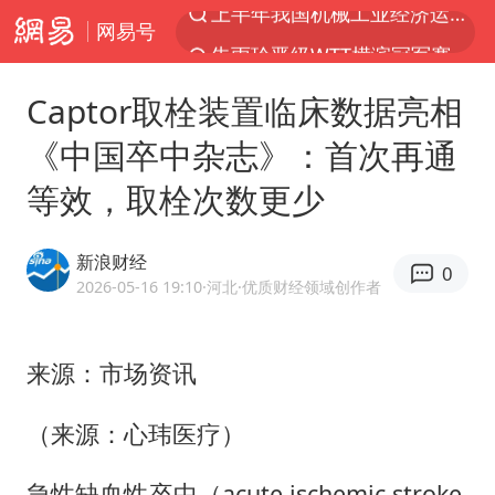
网易号
朱雨玲晋级WTT横滨冠军赛女单八强
女子开一天一夜空调后二氧化碳中毒
Captor取栓装置临床数据亮相
美国将对多晶硅衍生品加征15%关税
《中国卒中杂志》：首次再通
佛山通报笔试前13被淘汰后5名进体检
等效，取栓次数更少
泰国校园枪击案死亡人数升至7人
陕西省委书记赶赴柞水县杏坪镇
新浪财经
0
女孩摆摊卖菌子时收到北大通知书
2026-05-16 19:10
·河北
·优质财经领域创作者
年内第一高价股今日打新
改名后的“青海拉面”店
来源：市场资讯
粉笔教育发布“自曝式”公开信
（来源：心玮医疗）
广岛核爆81周年央视播《奥本海默》
急性缺血性卒中（acute ischemic stroke,