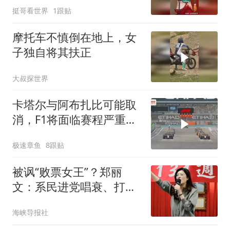
挺哥看世界
1跟贴
摩托车不慎倒在地上，女
子独自将其扶正
大叔探世界
卡塔尔与阿布扎比可能取
消，F1将面临赛程严重缩
水
极速章鱼
8跟贴
被讽“败票女王”？郑丽
文：系民进党唱衰、打
压，我感受到了民间热情
海峡导报社