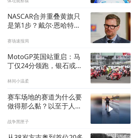
体坛观察猿
NASCAR合并重叠黄旗只
是第1步？戴尔·恩哈特：
大改还在后头
赛场速报局
MotoGP英国站重启：马
丁仅24分领跑，银石或见
证榜首易主
林间小温柔
赛车场地的赛道为什么要
做得那么黏？以至于人站
上去瞬间被粘住
战争黑匣子
从38岁方吉奥到首位20多