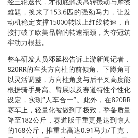
经三轮迭代，才彻底解决高转振动与摩擦
难题，换来了153.6匹的强劲马力，让发
动机稳定支撑15000转以上红线转速，直
接打破了欧美品牌的转速瓶颈，为夺冠筑
牢动力根基。
整车研发人员邓延松告诉上游新闻记者，
820RR的车头方向柱的前倾角、下蹲角可
以灵活调整，方向柱角度与后平叉高度能
根据骑手身高、臂展以及赛道特性个性化
设定，实现“人车合一”。此外，在820RR
赛车上，轻量化被做到了极致，整备质量
降至182公斤，赛道版干重更是达到惊人
的168公斤，推重比高达0.91马力/千克，