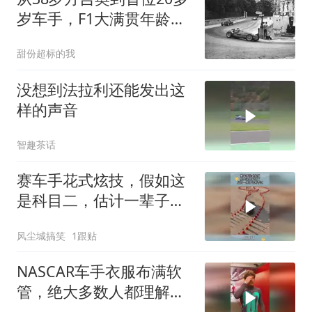
岁车手，F1大满贯年龄纪
录这样演变
甜份超标的我
没想到法拉利还能发出这
样的声音
智趣茶话
赛车手花式炫技，假如这
是科目二，估计一辈子也
考不过
风尘城搞笑
1跟贴
NASCAR车手衣服布满软
管，绝大多数人都理解错
了