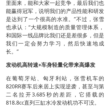
里面来，能和大家一起竞争，最后我们也
能赢得冠军，说明我们的产品性能和研发
是达到了一个很高的水准。”不过，张雪
也承认：“大规模制造的质量管理体系，
和国际一线品牌比我们还是差很多，但是
我们一定会努力学习，然后快速地成
长。”
发动机高转速+车身轻量化带来高爆发
在葡萄牙站、匈牙利站，张雪机车的
820RR赛车后来居上实现逆袭，甚至与第
二名拉开3.685秒的差距，它搭载的
818.8cc直列三缸水冷发动机功不可没。