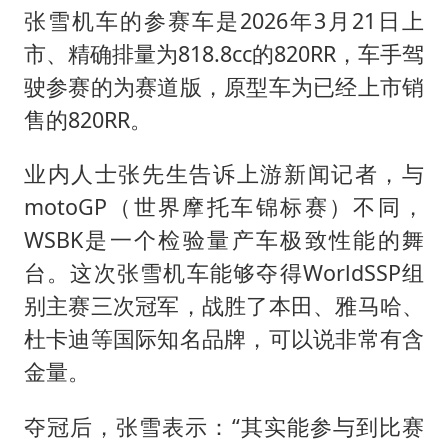
张雪机车的参赛车是2026年3月21日上
市、精确排量为818.8cc的820RR，车手驾
驶参赛的为赛道版，原型车为已经上市销
售的820RR。
业内人士张先生告诉上游新闻记者，与
motoGP（世界摩托车锦标赛）不同，
WSBK是一个检验量产车极致性能的舞
台。这次张雪机车能够夺得WorldSSP组
别主赛三次冠军，战胜了本田、雅马哈、
杜卡迪等国际知名品牌，可以说非常有含
金量。
夺冠后，张雪表示：“其实能参与到比赛