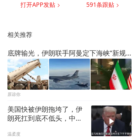
打开APP发贴
591
条跟贴
相关推荐
底牌输光，伊朗联手阿曼定下海峡“新规”，特朗普连旁听资格都没
原谅你
美国快被伊朗拖垮了，伊
朗死扛到底不低头，中国
反而迎来新机遇？
温柔度