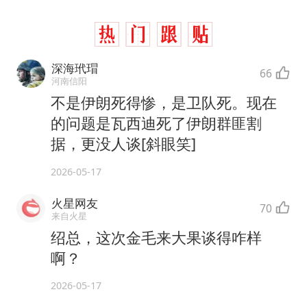
深海玳瑁
66
河南信阳
不是伊朗死得惨，是卫队死。现在
的问题是瓦西迪死了伊朗群匪割
据，更没人谈[斜眼笑]
2026-05-17
火星网友
70
来自火星
绍总，这次金毛来大果谈得咋样
啊？
2026-05-17