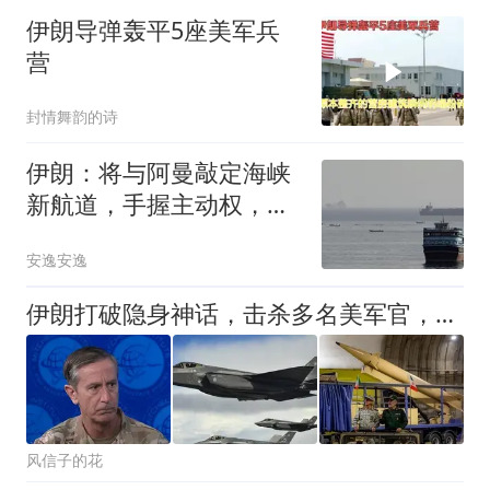
伊朗导弹轰平5座美军兵
营
封情舞韵的诗
伊朗：将与阿曼敲定海峡
新航道，手握主动权，美
国全程被排除在外
安逸安逸
伊朗打破隐身神话，击杀多名美军官，不到12小时，美媒称问题大了
风信子的花