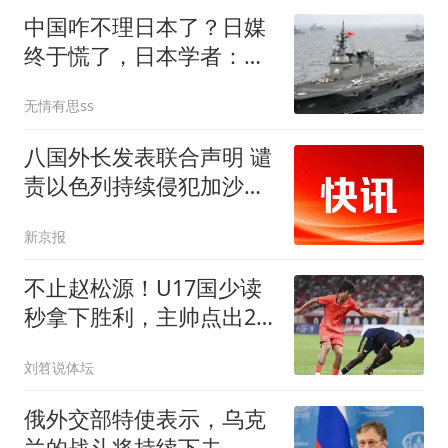
中国咋不理日本了？日媒
终于慌了，日本学者：日
本再不投降就晚了
无情有思ss
八国外长发表联合声明 谴
责以色列持续侵犯加沙地
带
新京报
不止赵松源！U17国少读
秒拿下胜利，主帅点出2
球领先被追平难题
刘笤说体坛
俄外交部特使表示，乌克
兰的战斗将持续下去，需