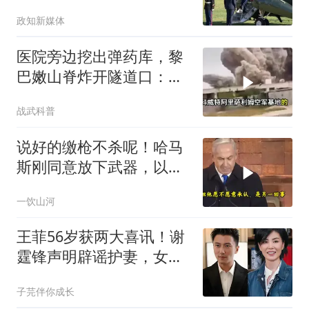
件
政知新媒体
医院旁边挖出弹药库，黎
巴嫩山脊炸开隧道口：以
色列的“停火”长了一副牙
战武科普
说好的缴枪不杀呢！哈马
斯刚同意放下武器，以军
24小时内打死俩指挥官
一饮山河
王菲56岁获两大喜讯！谢
霆锋声明辟谣护妻，女儿
李嫣回国做公益太争气
子芫伴你成长