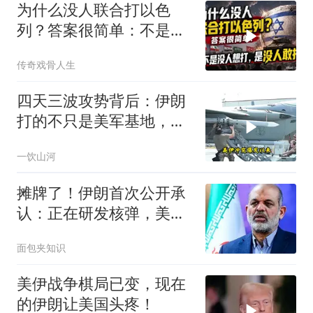
为什么没人联合打以色
列？答案很简单：不是没
人想打，是没人敢打
传奇戏骨人生
四天三波攻势背后：伊朗
打的不只是美军基地，还
有美国大选！
一饮山河
摊牌了！伊朗首次公开承
认：正在研发核弹，美以
弃核伊朗才会弃核
面包夹知识
美伊战争棋局已变，现在
的伊朗让美国头疼！