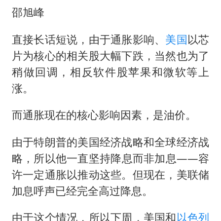
多地要求领导干部带头休假
邵旭峰
女子利用漏洞0元薅走3000多件家电
直接长话短说，由于通胀影响、
美国
以芯
村民谈“梅姨”：叫的其实是“媒姨”
片为核心的相关股大幅下跌，当然也为了
关之琳否认与27岁模特的恋情
稍做回调，相反软件股苹果和微软等上
把党建设得更加坚强有力
涨。
奋进开新局 实干挑大梁
而通胀现在的核心影响因素，是油价。
由于特朗普的美国经济战略和全球经济战
略，所以他一直坚持降息而非加息——容
许一定通胀以推动这些。但现在，美联储
加息呼声已经完全高过降息。
由于这个情况，所以下周，美国和
以色列