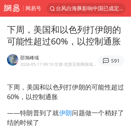
网易号
台风白海豚影响中国已成定局
中方回应是否开采太平洋海底稀土资源
下周，美国和以色列打伊朗的
昆明石林火把节
可能性超过60%，以控制通胀
外交部发言人就广岛核爆81周年等答记者问
我国编制完成新版全月地质图
邵旭峰域
591
胡塞武装袭扰红海航运行动升级
2026-05-17 09:10
·甘肃
·优质互联网领域创作者
郑国霖回应去景区上班被保安拦下
下周，美国和以色列打伊朗的可能性超过
80后女柜员逆袭成4200亿银行副行长
60%，以控制通胀
感觉全东北都在等7号
扎哈罗娃批广岛市长不提美国原子弹
——特朗普到了就
伊朗
问题做一个稍好了
泰国一女公务员妆容引争议 本人回应
结的时候了