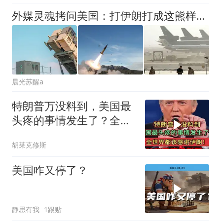
外媒灵魂拷问美国：打伊朗打成这熊样，还怎么和中国打
晨光苏醒a
特朗普万没料到，美国最
头疼的事情发生了？全世
界都该感谢伊朗！
胡莱克修斯
美国咋又停了？
静思有我
1跟贴