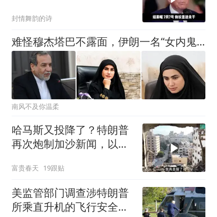
封情舞韵的诗
难怪穆杰塔巴不露面，伊朗一名“女内鬼”落网，泄露大量国家机密
南风不及你温柔
哈马斯又投降了？特朗普
再次炮制加沙新闻，以色
列反对
富贵春天
19跟贴
美监管部门调查涉特朗普
所乘直升机的飞行安全事