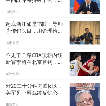
要做好打持久战的准备
山河路口
起底浙江如是书院：导师
为传销头目，用歪理给家
长洗脑，多位学员称遭殴
潇湘晨报
打，不笑要挨骂
不走了？曝CBA顶薪内线
新赛季留在北京首钢，李
楠还会重用他吗？
老叶评球
歼20二十分钟内遭团灭，
美军见耻辱战绩反忧心
飘逸语人