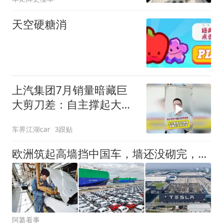
天空硬糖消
上汽集团7月销量暗藏巨
大剪刀差：自主撑起大
盘，合资拖后腿
车界江湖car
3跟贴
欧洲筑起高墙挡中国车，墙还没砌完，自己的车企翻墙找中国合作了
阿纂看事