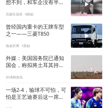
想不到，和车企没有半毛
钱关系
百媚生搞笑
4跟贴
曾经国内重卡的王牌车型
之一——三菱T850
挽衾距离
1跟贴
外媒：美国国务院已通知
国会，称拟将土耳其持有
的部分美制武器转让给乌
环球网资讯
克兰
一场2-4，输球不可怕，可
怕是王艺迪赛后这一席
话：心态被打崩了