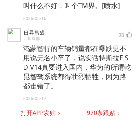
叫什么不好，叫个TM界。[喷水]
2026-05-16
日昇昌盛
98
四川成都
鸿蒙智行的车辆销量都在曝跌更不
用说无名小卒了，说实话特斯拉F S
D V14真要进入国内，华为的所谓乾
昆智驾系统都得壮烈牺牲，因为路
都走错了。
2026-05-17
打开APP发贴
970
条跟贴