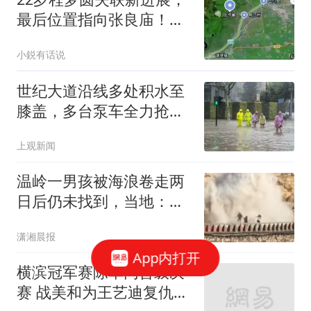
最后位置指向张良庙！真
相或即将揭开
小鋭有话说
世纪大道沿线多处积水至
膝盖，多台泵车全力抢
排，建议市民尽量避免附
上观新闻
近出行
温岭一男孩被海浪卷走两
日后仍未找到，当地：受
天气影响搜救难度大，“肯
潇湘晨报
定不会放弃”
App内打开
横滨冠军赛陈幸同晋级决
赛 战美和为王艺迪复仇