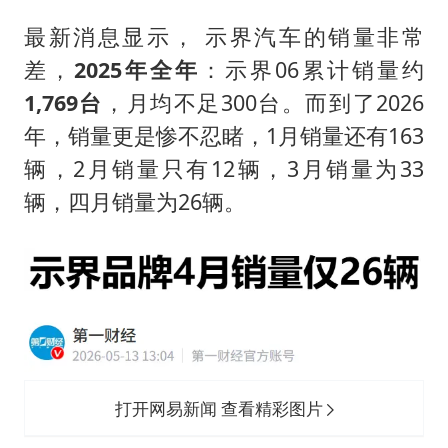
上海大部迎大暴雨
最新消息显示， 示界汽车的销量非常
《龙餐馆》 冲奖
差，
2025年全年
：示界06累计销量约
蒯曼挺进WTT横滨冠军赛女单四强
1,769台
，月均不足300台。而到了2026
以军士兵把枪口对准中国记者
年，销量更是惨不忍睹，1月销量还有163
笔试第一被劝弃考涉事副校长被撤职
辆，2月销量只有12辆，3月销量为33
白海豚5次眼壁置换
辆，四月销量为26辆。
构建更高水平的全民健身公共服务体系
打开网易新闻 查看精彩图片