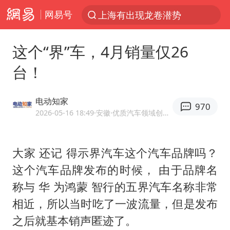
网易号
上半年我国经营主体结构持续优化
王传君 《披荆斩棘》
这个“界”车，4月销量仅26
上海：5号线16号线浦江线全线停运
台！
白海豚预计将在浙江苍南到三门一带登陆
今日15时起福州地铁高架区段停运
电动知家
970
2026-05-16 18:49
·安徽
·优质汽车领域创作者
国足U17与阿森纳决赛取消 并列冠军
王艺迪2-4不敌张本美和止步4强
大家 还记 得示界汽车这个汽车品牌吗？
上门女婿出轨女邻居多年被判重婚罪
这个汽车品牌发布的时候， 由于品牌名
2025年小学教师减少13.19万
称与 华 为鸿蒙 智行的五界汽车名称非常
王艺迪无缘横滨赛决赛
相近，所以当时吃了一波流量，但是发布
泰国：高度重视中国游客旅游体验
之后就基本销声匿迹了。