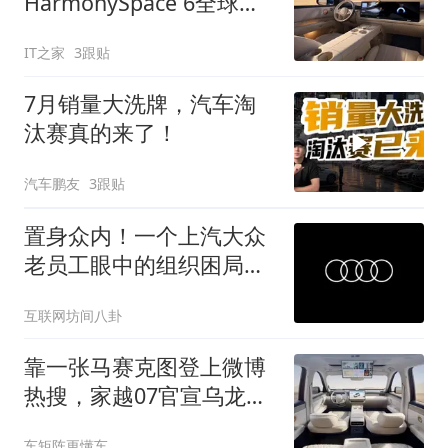
HarmonySpace 6全球首
秀明日举行
IT之家
3跟贴
7月销量大洗牌，汽车淘
汰赛真的来了！
汽车鹏友
3跟贴
置身众内！一个上汽大众
老员工眼中的组织困局与
时代转折
互联网坊间八卦
靠一张马赛克图登上微博
热搜，家越07官宣乌龙全
网社死！
车矩阵更懂车