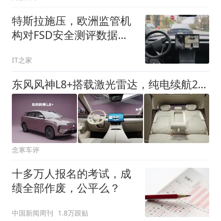
特斯拉施压，欧洲监管机
构对FSD安全测评数据保
密
IT之家
东风风神L8+搭载激光雷达，纯电续航220km，谁还敢说它保守？
念寒车评
十多万人报名的考试，成
绩全部作废，公平么？
中国新闻周刊
1.8万跟贴