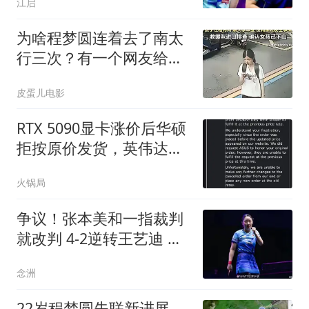
江启
为啥程梦圆连着去了南太
行三次？有一个网友给出
了合理的猜测！
皮蛋儿电影
RTX 5090显卡涨价后华硕
拒按原价发货，英伟达直
接砍单，随后涨价500美
火锅局
元重新上架
争议！张本美和一指裁判
就改判 4-2逆转王艺迪 豪
言：赢国乒夺冠
念洲
22岁程梦圆失联新进展，