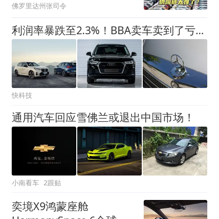
佛罗里达州张司令
利润率暴跌至2.3%！BBA卖车卖到了亏损边缘
快科技
通用汽车回应雪佛兰或退出中国市场！
小南看车
2跟贴
奕境X9鸿蒙座舱