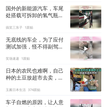
国外的新能源汽车，车尾
处搭载可拆卸的氢气瓶，
还能拆下来吗！
搞笑三东子
1跟贴
无底线的车企，为了应付
测试加强，怪不得副驾驶
死亡率高
笑场速递
1跟贴
日本的农民也难啊，自己
种的土豆放超市去卖，果
然没销量
玉酱日本生活
374跟贴
车子自燃的原因，让人意