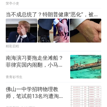
荣亭小吏
当不成总统了？特朗普健康“恶化”，被曝重病缠身，比拜登还糟糕
精彩启程
南海演习要拖走坐滩船？
菲律宾国内闹翻，小马科
斯这招能撑多久？
青青衫书生
佛山一中学招聘物理教
师，笔试前13名均遭淘
汰？教育局：已叫停招