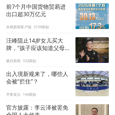
前7个月中国货物贸易进
出口超30万亿元
央视新闻客户端
3159跟贴
汪峰阻止14岁女儿买大
牌，“孩子应该知道父母的
不易”，称自己买衣服80%
极目新闻
533跟贴
都在淘宝
出入境新规来了，哪些人
会被“拦住”？
齐鲁壹点
144跟贴
官方披露：李云泽被罢免
全国人大代表