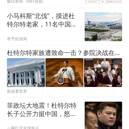
极目新闻
3461跟贴
聘，成立调查组全面核查
小马科斯“北伐”，摸进杜
特尔特老家，11名中国人
成了第一滴血
寄予的清风
杜特尔特家族遭致命一击？参院决战在即，菲律宾政坛恐要变天了
新姐看世界
菲政坛大地震！杜特尔特
长子公开力挺中国，怒怼
鹰派无理挑衅？
一网打尽全球焦点