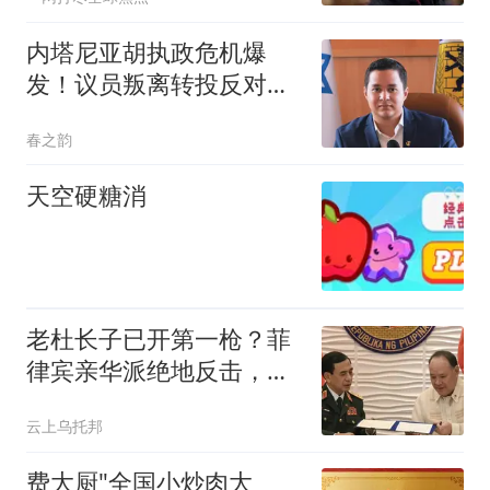
内塔尼亚胡执政危机爆
发！议员叛离转投反对
派，颠覆大选格局
春之韵
天空硬糖消
老杜长子已开第一枪？菲
律宾亲华派绝地反击，小
马科斯或无路可退
云上乌托邦
费大厨"全国小炒肉大