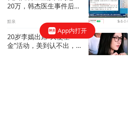
20万，韩杰医生事件后又
有很多儿科医生辞职导致
黯泉
多家医院关闭合并儿科...
App内打开
20岁李嫣出席“天使基
金”活动，美到认不出，没
想到，王菲辛苦养大的女
她时尚丫
儿，竟给李亚鹏做了“嫁
衣”
被捕的17岁怀孕少女
南风窗
神秘帖子让6万摩洛哥人
集体跳海 77人死亡