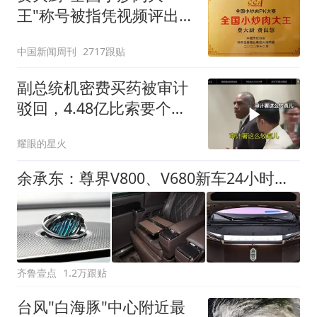
王"称号被指凭视频评出
官方回应
中国新闻周刊
2717跟贴
副总统机密费买药被审计
驳回，4.48亿比索要个人
掏腰包？
耀眼的星火
余承东：尊界V800、V680新车24小时大定突破3500台
齐鲁壹点
1.2万跟贴
台风"白海豚"中心附近最