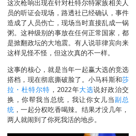
这次枪响出现在针对杜特尔特家族相关人
员的听证会现场，路透社已经确认，事件
造成了人员伤亡，现场当时直接乱成一锅
粥。这种级别的事放在任何正常国家，都
是掀翻政坛的大地震。有人说菲律宾向来
这样见怪不怪，但这次真的不一样。
这事的核心，就是当年一起赢大选的竞选
搭档，现在彻底撕破脸了。小马科斯和
莎
拉・杜特尔特
，2022年
大选
说好政治交
换，你帮我当总统，我让你女儿当
副总
统
，一起分权吃香喝辣。结果才没几年，
两人就闹到了你死我活的地步。