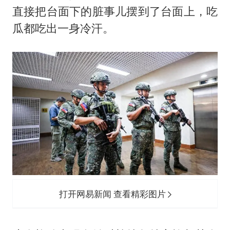
女儿为争财产堵门阻挠父亲出殡
直接把台面下的脏事儿摆到了台面上，吃
今日立秋你咬秋了吗
瓜都吃出一身冷汗。
夯实基础开新局
打开网易新闻 查看精彩图片