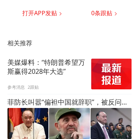
打开APP发贴
0
条跟贴
相关推荐
美媒爆料：“特朗普希望万
斯赢得2028年大选”
参考消息
2跟贴
菲防长叫嚣“偏袒中国就辞职”，被反问一句“敢不敢打”瞬间破防