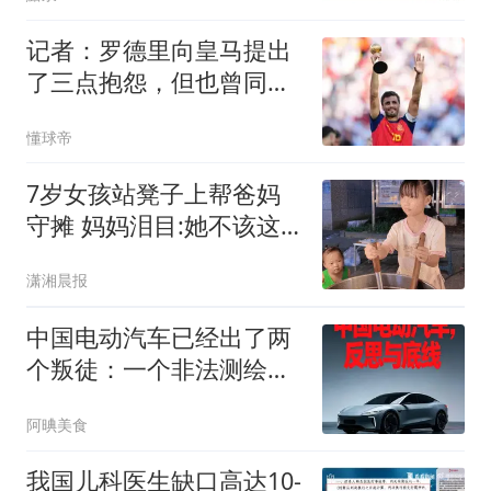
了！
记者：罗德里向皇马提出
了三点抱怨，但也曾同意
了皇马的协议
懂球帝
7岁女孩站凳子上帮爸妈
守摊 妈妈泪目:她不该这
么懂事
潇湘晨报
中国电动汽车已经出了两
个叛徒：一个非法测绘，
一个非法谈判
阿晪美食
我国儿科医生缺口高达10-