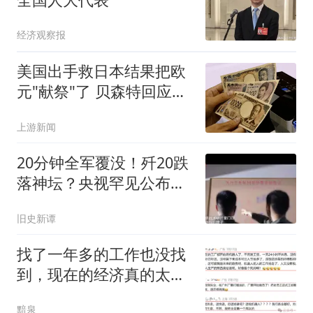
经济观察报
美国出手救日本结果把欧
元"献祭"了 贝森特回应质
疑
上游新闻
20分钟全军覆没！歼20跌
落神坛？央视罕见公布，
军方终于说真话了
旧史新谭
找了一年多的工作也没找
到，现在的经济真的太差
了，普通人都要被淘汰
黯泉