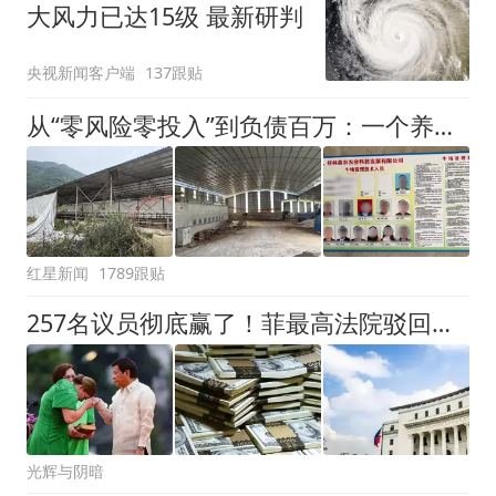
大风力已达15级 最新研判
央视新闻客户端
137跟贴
从“零风险零投入”到负债百万：一个养牛项目崩盘后，谁该为农户的贷款买单丨红星调查
红星新闻
1789跟贴
257名议员彻底赢了！菲最高法院驳回上诉，莎拉弹劾案进入终局
光辉与阴暗