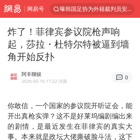
网易号
刘国正说向鹏打得很窝囊
四川宜宾市高县4.9级地震致1人死亡
炸了！菲律宾参议院枪声响
向鹏0-3不敌张本智和
起，莎拉・杜特尔特被逼到墙
“新疆阿勒泰八月能滑雪”不实
角开始反扑
我国外贸延续良好增长态势
山东一元代青花杯离奇失踪
阿丰聊娱
0
陈幸同晋级WTT横滨冠军赛8强
2026-05-16 17:22
·河南
广东雷州通报特教老师招聘违规事件
国防部：坚决反制任何闹海挑衅图谋
你敢信，一个国家的参议院开听证会，能
开出真枪实弹？这不是好莱坞编剧编出来
宇树科技中一签需缴款7.54万元
的剧情，是最近发生在菲律宾的真实大
两名乘客在飞机上因调节座椅起冲突
事。本来就是政坛大佬撕破脸斗法，这下