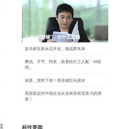
一枚“回旋镖”，击中王思聪
盒马鲜生新乡店开业，挑战胖东来
腾讯、字节、阿里，抢着给打工人配「AI助
理」
凌晨，突然下挫！美存储巨头跳水
美国发起对中国企业从东南亚租赁算力的调
查！
拉
科技要闻