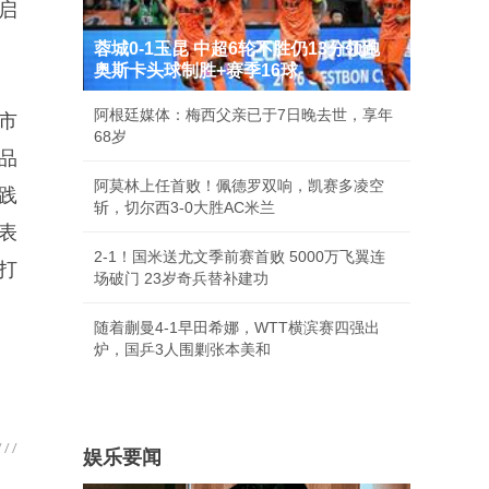
启
蓉城0-1玉昆 中超6轮不胜仍13分领跑
奥斯卡头球制胜+赛季16球
阿根廷媒体：梅西父亲已于7日晚去世，享年
市
68岁
品
阿莫林上任首败！佩德罗双响，凯赛多凌空
践
斩，切尔西3-0大胜AC米兰
表
2-1！国米送尤文季前赛首败 5000万飞翼连
打
场破门 23岁奇兵替补建功
随着蒯曼4-1早田希娜，WTT横滨赛四强出
炉，国乒3人围剿张本美和
娱乐要闻