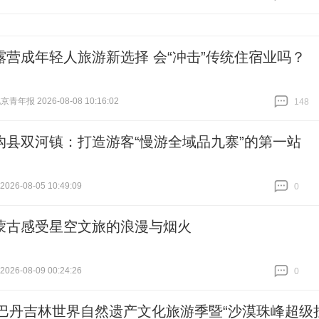
跟贴
0
露营成年轻人旅游新选择 会“冲击”传统住宿业吗？
青年报 2026-08-08 10:16:02
148
跟贴
148
沟县双河镇：打造游客“慢游全域品九寨”的第一站
26-08-05 10:49:09
0
跟贴
0
蒙古感受星空文旅的浪漫与烟火
26-08-09 00:24:26
0
跟贴
0
26巴丹吉林世界自然遗产文化旅游季暨“沙漠珠峰超级