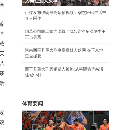
为何让别人买单
香
伊媒发布伊朗最高领袖视频：穆杰塔巴讲话被
，
众人围住
缩
烟草公司职工婚内出轨 与2名异性多次发生不
国
正当关系
载
河南西平县重大刑事案嫌疑人落网 在玉米地
天
里被抓获
八
西平县重大刑案嫌疑人被抓:从事砸墙等杂活
臻
住城中村
活
体育要闻
深
双