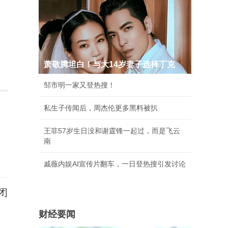
萧敬腾坦白！与大14岁妻子选择丁克
邹市明一家又登热搜！
私生子传闻后，周杰伦更多黑料被扒
王菲57岁生日没和谢霆锋一起过，而是飞云
南
戚薇内娱AI宣传片翻车，一日登热搜引发讨论
闭
财经要闻