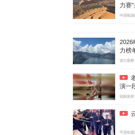
力赛
中国能源网 2
20
力榜
览行观察 20
演一
锐眼新闻 20
芋泥哈波波 2