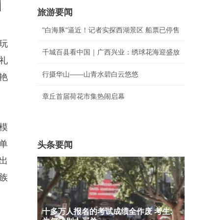
旅游要闻
"白海豚"逼近！记者实探西湖景区 船票已停售
玩
千城百县看中国｜广西兴业：绣球花海迎盛放
礼
行摄华山——山青水碧白云悠悠
艳
章丘首届荷花市集热闹启幕
模
单
头条要闻
出
族
十多万人报名的考试成绩全作废 考生: