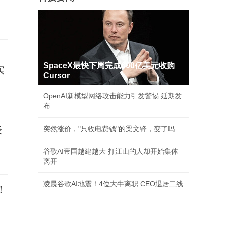
SpaceX最快下周完成600亿美元收购
实
Cursor
OpenAI新模型网络攻击能力引发警惕 延期发
布
表
突然涨价，"只收电费钱"的梁文锋，变了吗
谷歌AI帝国越建越大 打江山的人却开始集体
离开
凌晨谷歌AI地震！4位大牛离职 CEO退居二线
！