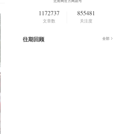
北青网官方网易号
1172737
855481
文章数
关注度
往期回顾
全部