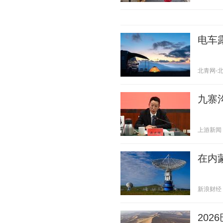
电车
北青网-北京
九寨
上游新闻 20
在内
新浪财经 20
20