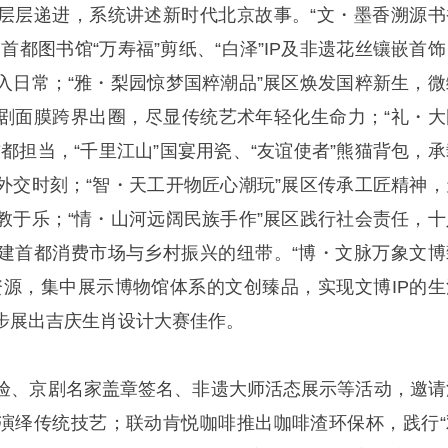
层层递进，系统讲述新时代北京故事。“文・墨香溯源书
首都图书馆“万寿福”剪纸、“白泽”IP及非遗花丝镶嵌首饰
入日常；“雅・梨园惊梦国粹潮品”展区焕发国粹新生，微
剧面膜跨界出圈，尽显传统艺术年轻化生命力；“礼・大
都担当，“千里江山”国宴用瓷、“友谊使者”熊猫背包，承
外交时刻；“智・天工开物匠心潮玩”展区传承工匠精神，
教于乐；“情・山河远阔民族手作”展区践行社会责任，十
建首都消费市场与乡村振兴的纽带。“博・文脉万象文博
资源，集中展示博物馆体系的文创臻品，实现文博IP的生
步展出吉庆生肖设计大赛佳作。
验、京剧名家盖章签名、非遗大师活态展示等活动，邀请
演绎传统技艺；联动肯悦咖啡推出咖啡渣环保杯，践行“