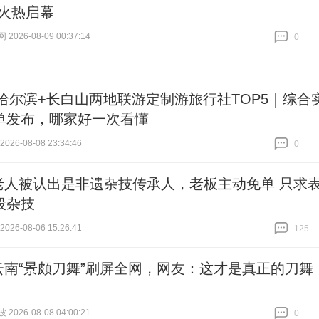
”火热启幕
026-08-09 00:37:14
0
跟贴
0
26哈尔滨+长白山两地联游定制游旅行社TOP5｜综合
单发布，哪家好一次看懂
26-08-08 23:34:46
0
跟贴
0
老人被认出是非遗杂技传承人，老板主动免单 只求
段杂技
26-08-06 15:26:41
125
跟贴
125
云南“景颇刀舞”刷屏全网，网友：这才是真正的刀舞
026-08-08 04:00:21
0