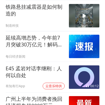
铁路悬挂减震器是如何制
造的
制造科技
延续高增态势，今年前7
月突破30万亿元！解码我
国外贸“狂飙”背后的韧性
每日经济新闻
E45 孟岩对话李继刚：人
何以自处
00:12
有知有行App
云音乐特供
广州上半年为消费者挽回