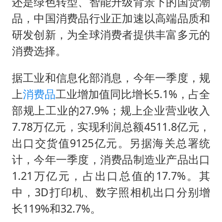
38岁演员求职万岁山NPC成功
还是绿色转型、智能升级背景下的国货潮
品，中国消费品行业正加速以高端品质和
U17国足点球大战淘汰河床晋级决赛
研发创新，为全球消费者提供丰富多元的
东航：国内客票提前14天免费退改
消费选择。
胡彦斌韩磊 谁帮谁
胡彦斌获《歌手2026》歌王
据工业和信息化部消息，今年一季度，规
上
消费品
工业增加值同比增长5.1%，占全
日本试射“战斧”导弹，国防部回应
部规上工业的27.9%；规上企业营业收入
我国外贸延续良好增长态势
7.78万亿元，实现利润总额4511.8亿元，
夯实基础开新局
出口交货值9125亿元。另据海关总署统
计，今年一季度，消费品制造业产品出口
1.21万亿元，占出口总值的17.7%。其
中，3D打印机、数字照相机出口分别增
长119%和32.7%。