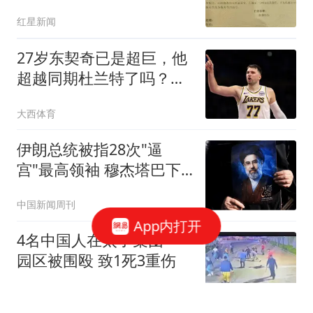
强奸
红星新闻
27岁东契奇已是超巨，他
超越同期杜兰特了吗？全
面对比很意外
大西体育
伊朗总统被指28次"逼
宫"最高领袖 穆杰塔巴下
最后警告
中国新闻周刊
App内打开
4名中国人在太子集团一
园区被围殴 致1死3重伤
扬子晚报