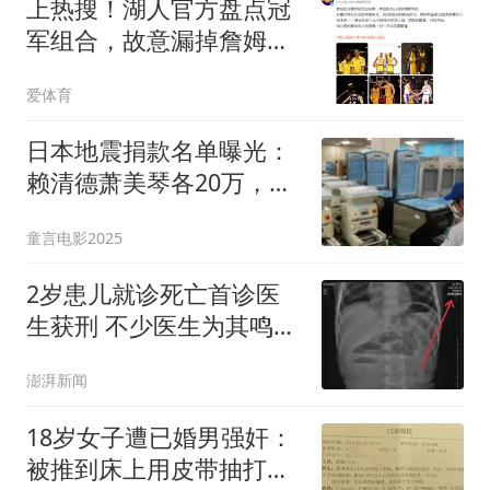
上热搜！湖人官方盘点冠
军组合，故意漏掉詹姆斯
引发球迷不满！
爱体育
日本地震捐款名单曝光：
赖清德萧美琴各20万，郑
丽文100万
童言电影2025
2岁患儿就诊死亡首诊医
生获刑 不少医生为其鸣不
平
澎湃新闻
18岁女子遭已婚男强奸：
被推到床上用皮带抽打后