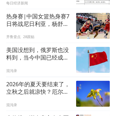
每日经济新闻
展订单合作
热身赛|中国女篮热身赛7
日将战尼日利亚，杨舒予
有望出战
齐鲁壹点
28跟贴
美国没想到，俄罗斯也没
料到，当今中国已经成为
了全世界的骄傲
混沌录
2026年的夏天要结束了，
立秋之后就凉快？厄尔尼
诺影响还在扩大？
混沌录