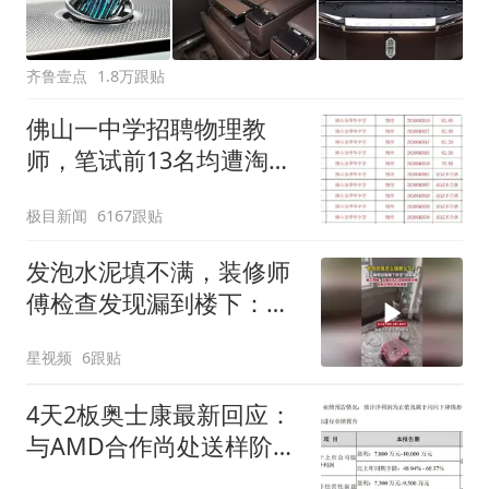
齐鲁壹点
1.8万跟贴
佛山一中学招聘物理教
师，笔试前13名均遭淘
汰？教育局：已叫停招
极目新闻
6167跟贴
聘，成立调查组全面核查
发泡水泥填不满，装修师
傅检查发现漏到楼下：出
风口未延伸到外墙
星视频
6跟贴
4天2板奥士康最新回应：
与AMD合作尚处送样阶
段，未与英伟达、谷歌开