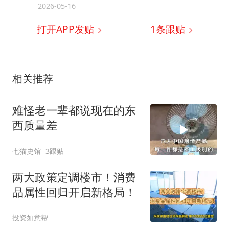
2026-05-16
打开APP发贴
1
条跟贴
相关推荐
难怪老一辈都说现在的东
西质量差
七猫史馆
3跟贴
两大政策定调楼市！消费
品属性回归开启新格局！
投资如意帮