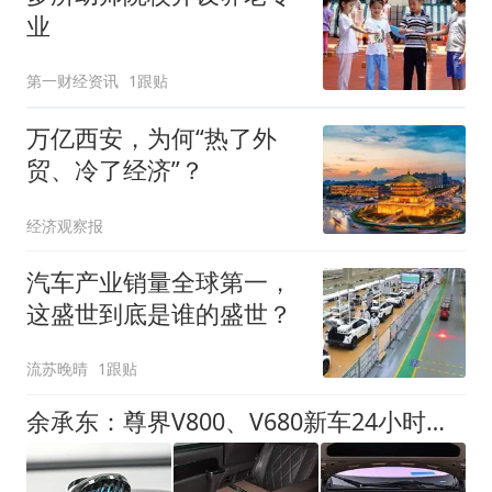
业
第一财经资讯
1跟贴
万亿西安，为何“热了外
贸、冷了经济”？
经济观察报
汽车产业销量全球第一，
这盛世到底是谁的盛世？
流苏晚晴
1跟贴
余承东：尊界V800、V680新车24小时大定突破3500台