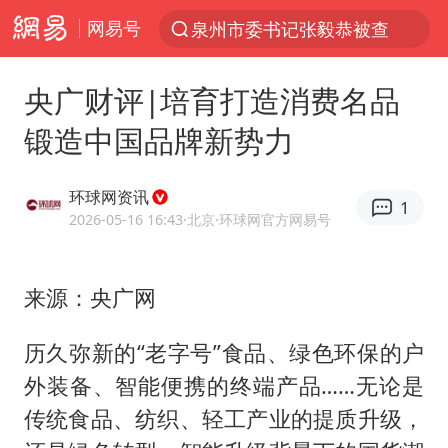
网易号
泉州市委书记张毅恭被查
“电影+”如何激发千亿级消费新活力？
央广财评|培育打造消费名品
全球首个长时储能一体化产业园量产
锻造中国品牌新势力
“秋天的第一杯奶茶”6岁了
台风白海豚已进入24小时警戒线
环球网资讯
1
中国女篮70-67险胜尼日利亚女篮
2026-05-16 16:43
·北京
·环球网官方网易号
四川宜宾市高县4.9级地震致1人死亡
来源：央广网
上海：台风白海豚或将带来龙卷风
名创优品回应女子吐槽内裤质量差
历久弥新的“老字号”食品、绿色环保的户
出口禁令驱动有色板块大涨
外装备、智能便携的终端产品……无论是
胜宏科技：股票交易异常波动
传统食品、纺织、轻工产业的提质升级，