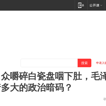
申请入
当众嚼碎白瓷盘咽下肚，毛
着多大的政治暗码？