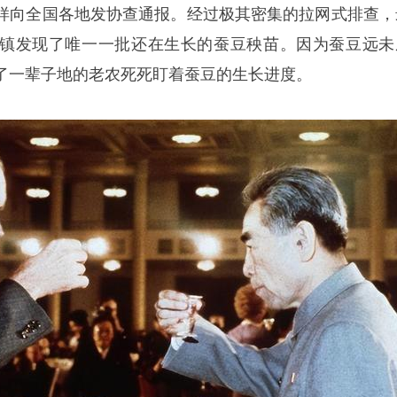
样向全国各地发协查通报。经过极其密集的拉网式排查，
镇发现了唯一一批还在生长的蚕豆秧苗。因为蚕豆远未
了一辈子地的老农死死盯着蚕豆的生长进度。