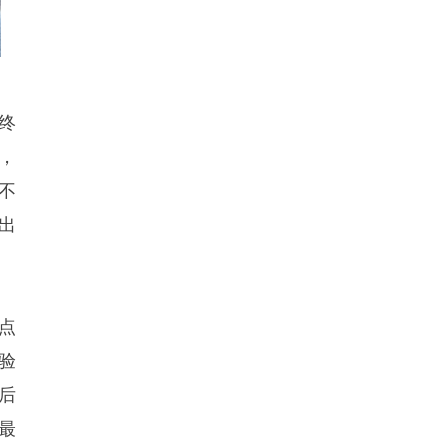
终
，
不
出
点
验
后
最