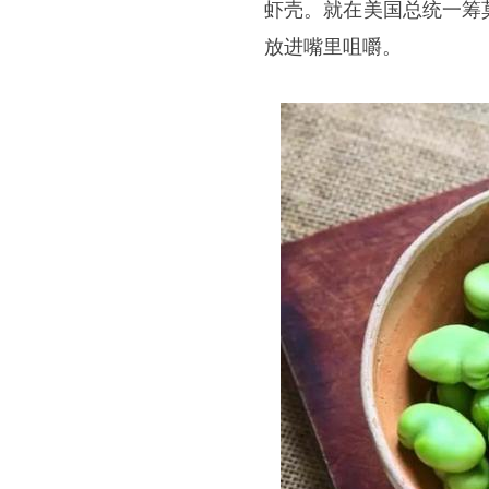
虾壳。就在美国总统一筹
放进嘴里咀嚼。