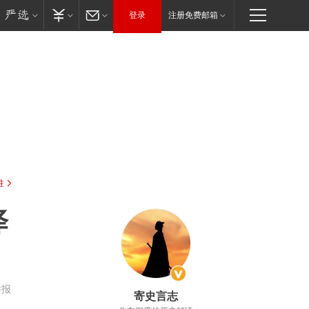
登录
注册免费邮箱
驻
泽
举报
寄史言志