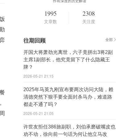
作有深度的历史解读
1995
2308
饭
文章数
关注度
勤
弈
往期回顾
全部
开国大将萧劲光离世，六子竟拼出3将2副
主席1副部长，他究竟留下了什么隐藏王
牌？
2026-05-21 21:15
2025年马英九刚宣布要两次访问大陆，赖
餐
清德突然下狠手要全面封杀马办，难道路
。
都走不通了吗？
周
2026-05-21 21:05
许世友拒任386旅副职，刘伯承磨破嘴皮也
劝不动，徐向前一句话为何让他立马改