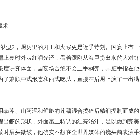
。
魔术
的地步，厨房里的刀工和火候更是近乎苛刻。国宴上有一
端上桌时外表红润光泽，看着跟刚从海里捞出来的大对虾
极度讲究体面，国宴场合绝不会上手剥壳，弄脏手指在他
为了兼顾中式形态和西式吃法，直接在后厨上演了一出瞒
用荸荠、山药泥和鲜脆的莲藕混合捣碎后精细捏制而成的
捏出虾的形状，外面裹上特调的红亮汤汁，足以做到完美
菜时眉头微皱，他确实不想在全世界媒体的镜头前表演手