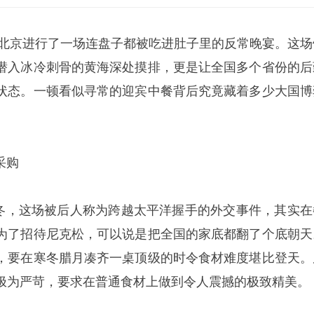
首在北京进行了一场连盘子都被吃进肚子里的反常晚宴。这场
潜入冰冷刺骨的黄海深处摸排，更是让全国多个省份的后
状态。一顿看似寻常的迎宾中餐背后究竟藏着多少大国博
采购
值凛冬，这场被后人称为跨越太平洋握手的外交事件，其实在
为了招待尼克松，可以说是把全国的家底都翻了个底朝天
，要在寒冬腊月凑齐一桌顶级的时令食材难度堪比登天。
极为严苛，要求在普通食材上做到令人震撼的极致精美。