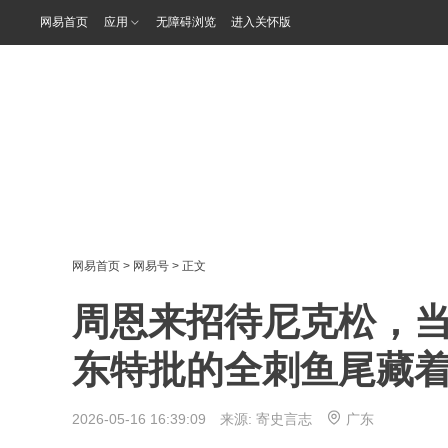
网易首页
应用
无障碍浏览
进入关怀版
网易首页
>
网易号
> 正文
周恩来招待尼克松，
东特批的全刺鱼尾藏
2026-05-16 16:39:09 来源:
寄史言志
广东