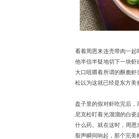
看着周恩来连壳带肉一起
他半信半疑地切下一块虾
大口咀嚼着所谓的酥脆虾
松以为这就已经是东方美
盘子里的假对虾吃完后，
尼克松盯着光溜溜的白瓷
什么药。就在这时，周恩
裂声瞬间响起，那个完美