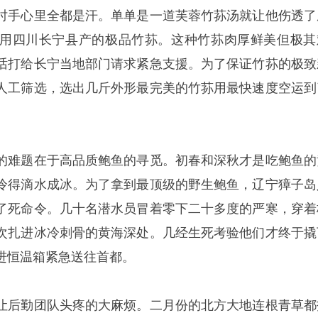
时手心里全都是汗。单单是一道芙蓉竹荪汤就让他伤透了
用四川长宁县产的极品竹荪。这种竹荪肉厚鲜美但极其
话打给长宁当地部门请求紧急支援。为了保证竹荪的极致
人工筛选，选出几斤外形最完美的竹荪用最快速度空运到
的难题在于高品质鲍鱼的寻觅。初春和深秋才是吃鲍鱼的
冷得滴水成冰。为了拿到最顶级的野生鲍鱼，辽宁獐子岛
了死命令。几十名潜水员冒着零下二十多度的严寒，穿着
次扎进冰冷刺骨的黄海深处。几经生死考验他们才终于撬
进恒温箱紧急送往首都。
让后勤团队头疼的大麻烦。二月份的北方大地连根青草都