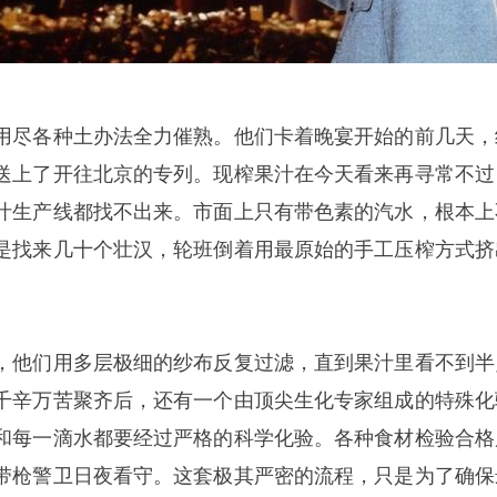
用尽各种土办法全力催熟。他们卡着晚宴开始的前几天，
送上了开往北京的专列。现榨果汁在今天看来再寻常不过
汁生产线都找不出来。市面上只有带色素的汽水，根本上
是找来几十个壮汉，轮班倒着用最原始的手工压榨方式挤
，他们用多层极细的纱布反复过滤，直到果汁里看不到半
千辛万苦聚齐后，还有一个由顶尖生化专家组成的特殊化
和每一滴水都要经过严格的科学化验。各种食材检验合格
带枪警卫日夜看守。这套极其严密的流程，只是为了确保