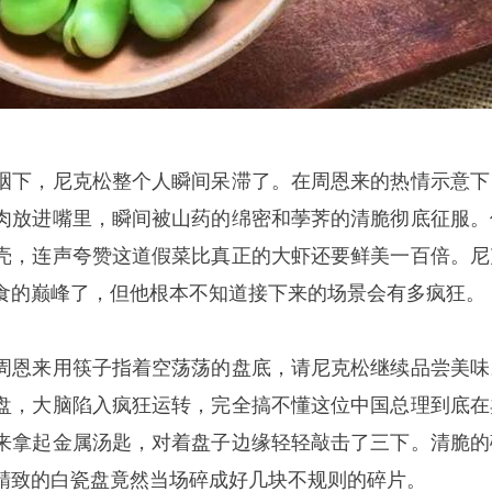
咽下，尼克松整个人瞬间呆滞了。在周恩来的热情示意下
肉放进嘴里，瞬间被山药的绵密和荸荠的清脆彻底征服。
壳，连声夸赞这道假菜比真正的大虾还要鲜美一百倍。尼
食的巅峰了，但他根本不知道接下来的场景会有多疯狂。
周恩来用筷子指着空荡荡的盘底，请尼克松继续品尝美味
盘，大脑陷入疯狂运转，完全搞不懂这位中国总理到底在
来拿起金属汤匙，对着盘子边缘轻轻敲击了三下。清脆的
精致的白瓷盘竟然当场碎成好几块不规则的碎片。