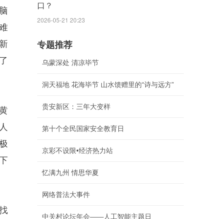
口？
脑
2026-05-21 20:23
难
新
专题推荐
了
乌蒙深处 清凉毕节
洞天福地 花海毕节 山水馈赠里的“诗与远方”
贵安新区：三年大变样
黄
人
第十个全民国家安全教育日
极
京彩不设限•经济热力站
下
忆满九州 情思华夏
网络普法大事件
找
中关村论坛年会——人工智能主题日