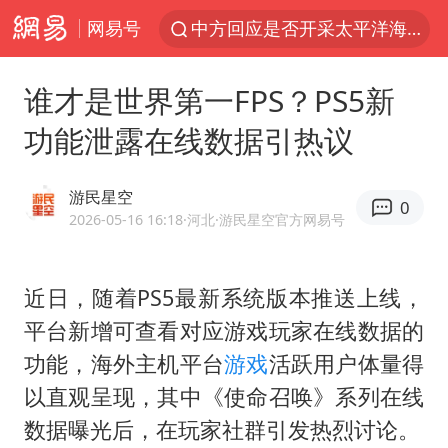
网易号
中方回应是否开采太平洋海底稀土资源
昆明石林火把节
谁才是世界第一FPS？PS5新
外交部发言人就广岛核爆81周年等答记者问
功能泄露在线数据引热议
我国编制完成新版全月地质图
胡塞武装袭扰红海航运行动升级
游民星空
0
郑国霖回应去景区上班被保安拦下
2026-05-16 16:18
·河北
·游民星空官方网易号
80后女柜员逆袭成4200亿银行副行长
近日，随着PS5最新系统版本推送上线，
感觉全东北都在等7号
平台新增可查看对应游戏玩家在线数据的
扎哈罗娃批广岛市长不提美国原子弹
功能，海外主机平台
游戏
活跃用户体量得
泰国一女公务员妆容引争议 本人回应
以直观呈现，其中《使命召唤》系列在线
多地要求领导干部带头休假
数据曝光后，在玩家社群引发热烈讨论。