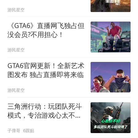
大
游民星空
《GTA6》直播网飞独占但
没会员?不用担心！
游民星空
GTA6官网更新！全新艺术
图发布 独占直播即将来临
游民星空
三角洲行动：玩团队死斗
模式，专治游戏心太不好
的玩家
子弹哥
6跟贴