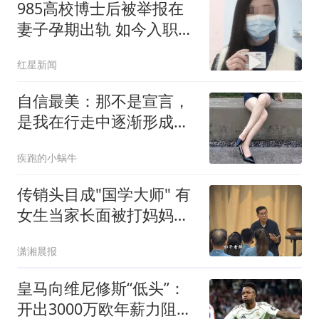
985高校博士后被举报在
妻子孕期出轨 如今入职香
港高校
红星新闻
自信最美：那不是宣言，
是我在行走中逐渐形成的
固定频率
疾跑的小蜗牛
传销头目成"国学大师" 有
女生当家长面被打妈妈只
会哭
潇湘晨报
皇马向维尼修斯“低头”：
开出3000万欧年薪力阻阿