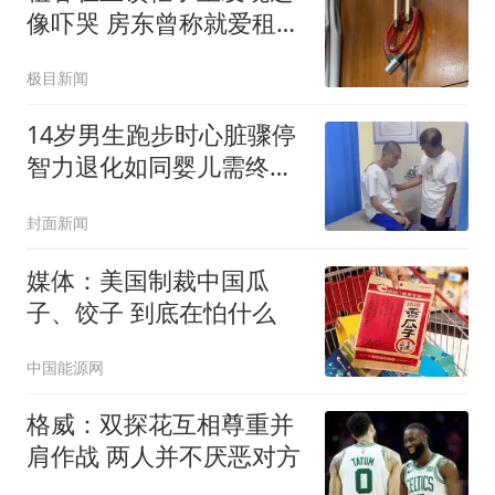
像吓哭 房东曾称就爱租给
男生
极目新闻
14岁男生跑步时心脏骤停
智力退化如同婴儿需终身
护理
封面新闻
媒体：美国制裁中国瓜
子、饺子 到底在怕什么
中国能源网
格威：双探花互相尊重并
肩作战 两人并不厌恶对方