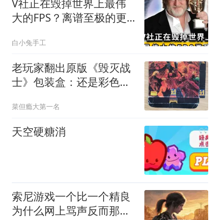
V社正在毁掉世界上最伟
大的FPS？离谱至极的更
新
白小兔手工
老玩家翻出原版《毁灭战
士》包装盒：还是彩色
logo更对味
菜但瘾大第一名
天空硬糖消
索尼游戏一个比一个精良
为什么网上骂声反而那么