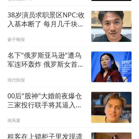
38岁演员求职景区NPC:收
入基本断了 每月几千块都
没有
扬子晚报
名下"俄罗斯亚马逊"遭乌
军连环轰炸 俄罗斯女首富
怒了
现代快报
00后"股神"大婚前夜爆仓
三家投行联手将其逼入绝
境
南风窗
租客在上锁柜子里发现遗