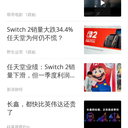
萌哥电影
1跟贴
Switch 2销量大跌34.4%
任天堂为何仍不慌？
野生运营
1跟贴
任天堂业绩：Switch 2销
量下滑，但一季度利润、
营收超预期
新浪财经
长鑫，都快比英伟达还贵
了
硅基观察Pro