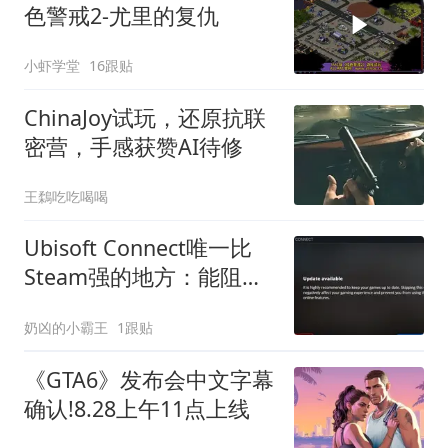
色警戒2-尤里的复仇
小虾学堂
16跟贴
ChinaJoy试玩，还原抗联
密营，手感获赞AI待修
王鶔吃吃喝喝
Ubisoft Connect唯一比
Steam强的地方：能阻止
游戏自动更新，这正是玩
奶凶的小霸王
1跟贴
家想要的
《GTA6》发布会中文字幕
确认!8.28上午11点上线