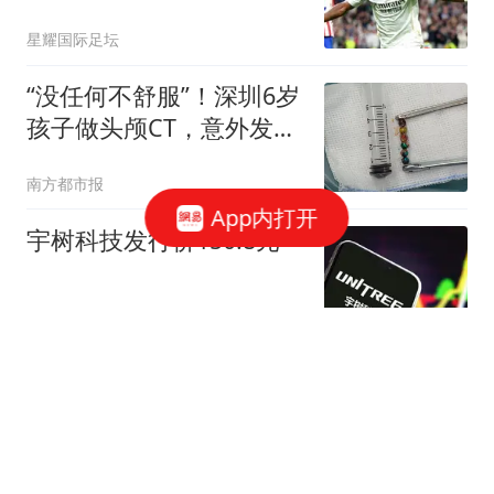
森纳挖角
星耀国际足坛
“没任何不舒服”！深圳6岁
孩子做头颅CT，意外发现
6颗异物！爸妈脊背发凉
南方都市报
App内打开
宇树科技发行价150.8元
澎湃新闻
宇树科技：本次发行价格
150.80元/股
财联社