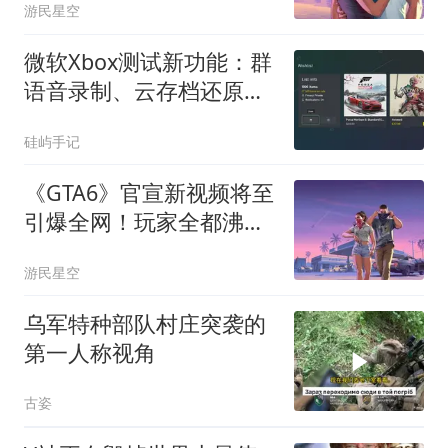
游民星空
微软Xbox测试新功能：群
语音录制、云存档还原，
愿望单扩容至1000款
硅屿手记
《GTA6》官宣新视频将至
引爆全网！玩家全都沸腾
了
游民星空
乌军特种部队村庄突袭的
第一人称视角
古姿