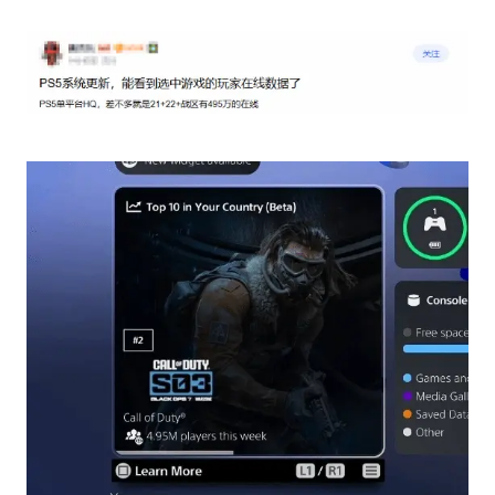
女子利用漏洞0元薅走3000多件家电
首次证实！“胶球”存在
村民谈“梅姨”：叫的其实是“媒姨”
关之琳否认与27岁模特的恋情
奋进开新局 实干挑大梁