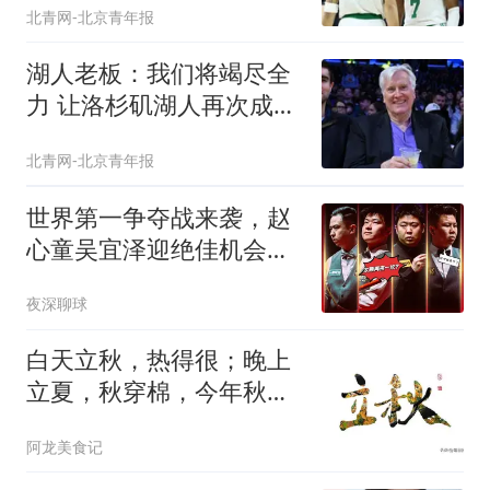
北青网-北京青年报
湖人老板：我们将竭尽全
力 让洛杉矶湖人再次成为
冠军之师
北青网-北京青年报
世界第一争夺战来袭，赵
心童吴宜泽迎绝佳机会，
中国公开赛成关键
夜深聊球
白天立秋，热得很；晚上
立夏，秋穿棉，今年秋老
虎热吗？早知道
阿龙美食记