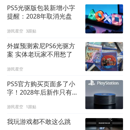
PS5光驱版包装新增小字
提醒：2028年取消光盘
游民星空
3跟贴
外媒预测索尼PS6光驱方
案 实体老玩家不用愁了
游民星空
PS5官方购买页面多了小
字！2028年后新作只有数
字版
游民星空
1跟贴
我玩游戏都不敢这么跳